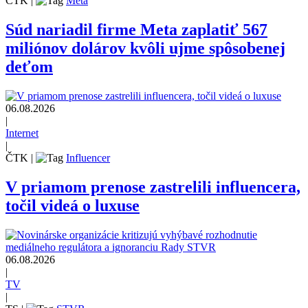
ČTK
|
Meta
Súd nariadil firme Meta zaplatiť 567
miliónov dolárov kvôli ujme spôsobenej
deťom
06.08.2026
|
Internet
|
ČTK
|
Influencer
V priamom prenose zastrelili influencera,
točil videá o luxuse
06.08.2026
|
TV
|