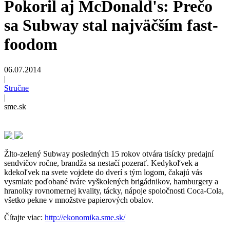
Pokoril aj McDonald's: Prečo
sa Subway stal najväčším fast-
foodom
06.07.2014
|
Stručne
|
sme.sk
Žlto-zelený Subway posledných 15 rokov otvára tisícky predajní
sendvičov ročne, brandža sa nestačí pozerať. Kedykoľvek a
kdekoľvek na svete vojdete do dverí s tým logom, čakajú vás
vysmiate poďobané tváre vyškolených brigádnikov, hamburgery a
hranolky rovnomernej kvality, tácky, nápoje spoločnosti Coca-Cola,
všetko pekne v množstve papierových obalov.
Čítajte viac:
http://ekonomika.sme.sk/