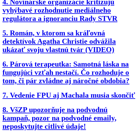
4.
Novinárske organizácie kritizujú
vyhýbavé rozhodnutie mediálneho
regulátora a ignoranciu Rady STVR
5.
Román, v ktorom sa kráľovná
detektívok Agatha Christie odvážila
ukázať svoju vlastnú tvár (VIDEO)
6.
Párová terapeutka: Samotná láska na
fungujúci vzťah nestačí. Čo rozhoduje o
tom, či pár zvládne aj náročné obdobia?
7.
Vedenie FPU aj Machala musia skončiť
8.
VšZP upozorňuje na podvodnú
kampaň, pozor na podvodné emaily,
neposkytujte citlivé údaje!