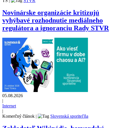
TS
|
STVR
Novinárske organizácie kritizujú
vyhýbavé rozhodnutie mediálneho
regulátora a ignoranciu Rady STVR
05.08.2026
|
Internet
|
Komerčný článok
|
Slovenská sporiteľňa