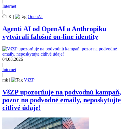
|
Internet
|
ČTK
|
OpenAI
Agenti AI od OpenAI a Anthropiku
vytvárali falošné on-line identity
04.08.2026
|
Internet
|
mk
|
VšZP
VšZP upozorňuje na podvodnú kampaň,
pozor na podvodné emaily, neposkytujte
citlivé údaje!