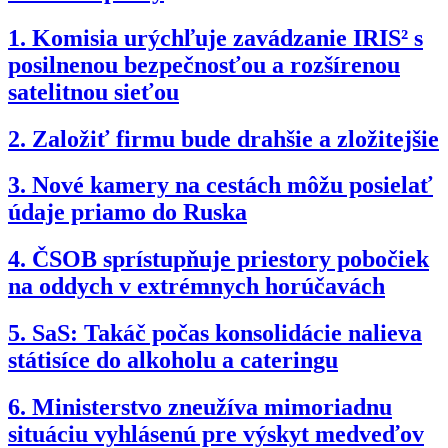
1.
Komisia urýchľuje zavádzanie IRIS² s
posilnenou bezpečnosťou a rozšírenou
satelitnou sieťou
2.
Založiť firmu bude drahšie a zložitejšie
3.
Nové kamery na cestách môžu posielať
údaje priamo do Ruska
4.
ČSOB sprístupňuje priestory pobočiek
na oddych v extrémnych horúčavách
5.
SaS: Takáč počas konsolidácie nalieva
státisíce do alkoholu a cateringu
6.
Ministerstvo zneužíva mimoriadnu
situáciu vyhlásenú pre výskyt medveďov