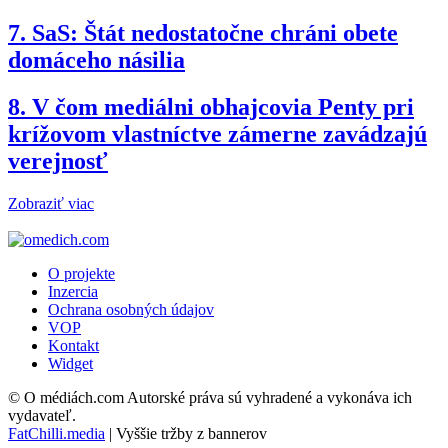
7.
SaS: Štát nedostatočne chráni obete
domáceho násilia
8.
V čom mediálni obhajcovia Penty pri
krížovom vlastníctve zámerne zavádzajú
verejnosť
Zobraziť viac
O projekte
Inzercia
Ochrana osobných údajov
VOP
Kontakt
Widget
© O médiách.com Autorské práva sú vyhradené a vykonáva ich
vydavateľ.
FatChilli.media
| Vyššie tržby z bannerov