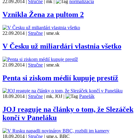
22.09.2014
|
Stručne
|
mk
|
normalizácia
Vznikla Žena za pultom 2
22.09.2014
|
Stručne
|
sme.sk
V Česku už miliardári vlastnia všetko
21.09.2014
|
Stručne
|
sme.sk
Penta si ziskom médií kupuje prestíž
18.09.2014
|
Stručne
|
mk, JOJ
|
Panelák
JOJ reaguje na články o tom, že Slezáček
končí v Paneláku
18.09.2014
|
Stručne
|
sme.s, BBC