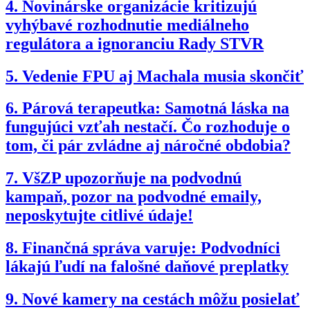
4.
Novinárske organizácie kritizujú
vyhýbavé rozhodnutie mediálneho
regulátora a ignoranciu Rady STVR
5.
Vedenie FPU aj Machala musia skončiť
6.
Párová terapeutka: Samotná láska na
fungujúci vzťah nestačí. Čo rozhoduje o
tom, či pár zvládne aj náročné obdobia?
7.
VšZP upozorňuje na podvodnú
kampaň, pozor na podvodné emaily,
neposkytujte citlivé údaje!
8.
Finančná správa varuje: Podvodníci
lákajú ľudí na falošné daňové preplatky
9.
Nové kamery na cestách môžu posielať