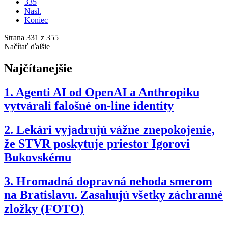
335
Nasl.
Koniec
Strana 331 z 355
Načítať ďalšie
Najčítanejšie
1.
Agenti AI od OpenAI a Anthropiku
vytvárali falošné on-line identity
2.
Lekári vyjadrujú vážne znepokojenie,
že STVR poskytuje priestor Igorovi
Bukovskému
3.
Hromadná dopravná nehoda smerom
na Bratislavu. Zasahujú všetky záchranné
zložky (FOTO)