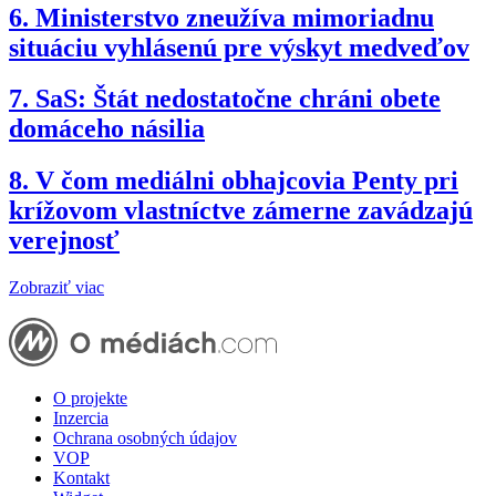
6.
Ministerstvo zneužíva mimoriadnu
situáciu vyhlásenú pre výskyt medveďov
7.
SaS: Štát nedostatočne chráni obete
domáceho násilia
8.
V čom mediálni obhajcovia Penty pri
krížovom vlastníctve zámerne zavádzajú
verejnosť
Zobraziť viac
O projekte
Inzercia
Ochrana osobných údajov
VOP
Kontakt