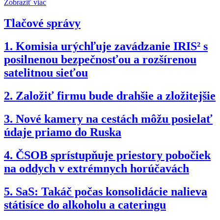
Zobraziť viac
Tlačové správy
1.
Komisia urýchľuje zavádzanie IRIS² s
posilnenou bezpečnosťou a rozšírenou
satelitnou sieťou
2.
Založiť firmu bude drahšie a zložitejšie
3.
Nové kamery na cestách môžu posielať
údaje priamo do Ruska
4.
ČSOB sprístupňuje priestory pobočiek
na oddych v extrémnych horúčavách
5.
SaS: Takáč počas konsolidácie nalieva
státisíce do alkoholu a cateringu