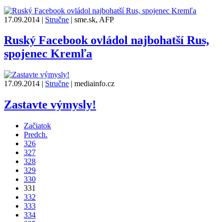
17.09.2014
|
Stručne
|
sme.sk, AFP
Ruský Facebook ovládol najbohatší Rus,
spojenec Kremľa
17.09.2014
|
Stručne
|
mediainfo.cz
Zastavte výmysly!
Začiatok
Predch.
326
327
328
329
330
331
332
333
334