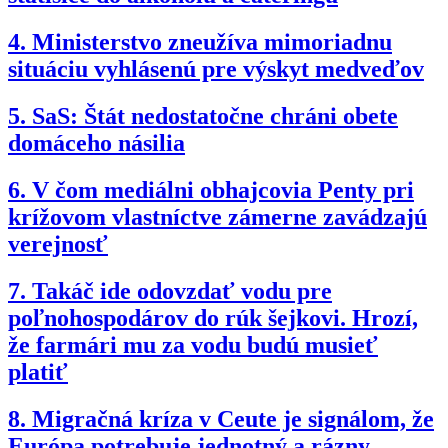
4.
Ministerstvo zneužíva mimoriadnu
situáciu vyhlásenú pre výskyt medveďov
5.
SaS: Štát nedostatočne chráni obete
domáceho násilia
6.
V čom mediálni obhajcovia Penty pri
krížovom vlastníctve zámerne zavádzajú
verejnosť
7.
Takáč ide odovzdať vodu pre
poľnohospodárov do rúk šejkovi. Hrozí,
že farmári mu za vodu budú musieť
platiť
8.
Migračná kríza v Ceute je signálom, že
Európa potrebuje jednotný a rázny