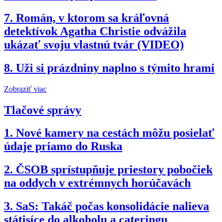
7.
Román, v ktorom sa kráľovná
detektívok Agatha Christie odvážila
ukázať svoju vlastnú tvár (VIDEO)
8.
Uži si prázdniny naplno s týmito hrami
Zobraziť viac
Tlačové správy
1.
Nové kamery na cestách môžu posielať
údaje priamo do Ruska
2.
ČSOB sprístupňuje priestory pobočiek
na oddych v extrémnych horúčavách
3.
SaS: Takáč počas konsolidácie nalieva
státisíce do alkoholu a cateringu