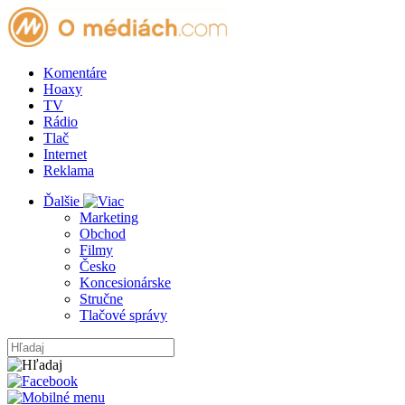
Komentáre
Hoaxy
TV
Rádio
Tlač
Internet
Reklama
Ďalšie
Marketing
Obchod
Filmy
Česko
Koncesionárske
Stručne
Tlačové správy