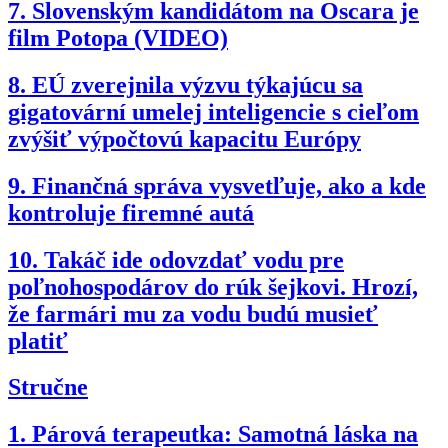
7.
Slovenským kandidátom na Oscara je
film Potopa (VIDEO)
8.
EÚ zverejnila výzvu týkajúcu sa
gigatovární umelej inteligencie s cieľom
zvýšiť výpočtovú kapacitu Európy
9.
Finančná správa vysvetľuje, ako a kde
kontroluje firemné autá
10.
Takáč ide odovzdať vodu pre
poľnohospodárov do rúk šejkovi. Hrozí,
že farmári mu za vodu budú musieť
platiť
Stručne
1.
Párová terapeutka: Samotná láska na