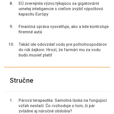
8.
EÚ zverejnila výzvu týkajúcu sa gigatovární
umelej inteligencie s cieľom zvýšiť výpočtovú
kapacitu Európy
9.
Finančná správa vysvetľuje, ako a kde kontroluje
firemné autá
10.
Takáč ide odovzdať vodu pre poľnohospodárov
do rúk šejkovi. Hrozí, že farmári mu za vodu
budú musieť platiť
Stručne
1.
Párová terapeutka: Samotná láska na fungujúci
vzťah nestačí. Čo rozhoduje o tom, či pár
zvládne aj náročné obdobia?