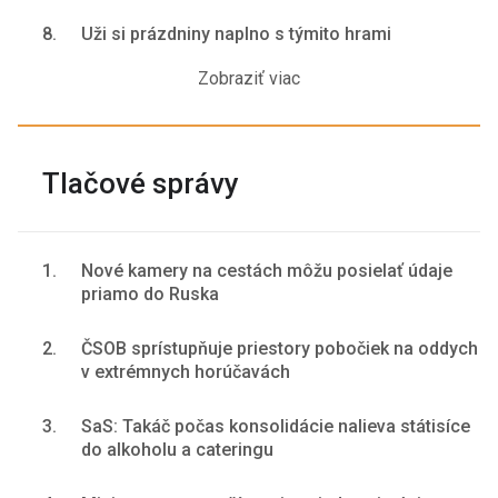
8.
Uži si prázdniny naplno s týmito hrami
Zobraziť viac
Tlačové správy
1.
Nové kamery na cestách môžu posielať údaje
priamo do Ruska
2.
ČSOB sprístupňuje priestory pobočiek na oddych
v extrémnych horúčavách
3.
SaS: Takáč počas konsolidácie nalieva státisíce
do alkoholu a cateringu