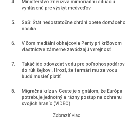
4.
Ministerstvo zneužíva mimoriadnu situáciu
vyhlásenú pre výskyt medveďov
5.
SaS: Štát nedostatočne chráni obete domáceho
násilia
6.
V čom mediálni obhajcovia Penty pri krížovom
vlastníctve zámerne zavádzajú verejnosť
7.
Takáč ide odovzdať vodu pre poľnohospodárov
do rúk šejkovi. Hrozí, že farmári mu za vodu
budú musieť platiť
8.
Migračná kríza v Ceute je signálom, že Európa
potrebuje jednotný a rázny postup na ochranu
svojich hraníc (VIDEO)
Zobraziť viac