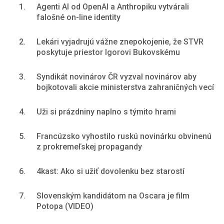
1.
Agenti AI od OpenAI a Anthropiku vytvárali
falošné on-line identity
2.
Lekári vyjadrujú vážne znepokojenie, že STVR
poskytuje priestor Igorovi Bukovskému
3.
Syndikát novinárov ČR vyzval novinárov aby
bojkotovali akcie ministerstva zahraničných vecí
4.
Uži si prázdniny naplno s týmito hrami
5.
Francúzsko vyhostilo ruskú novinárku obvinenú
z prokremeľskej propagandy
6.
4kast: Ako si užiť dovolenku bez starostí
7.
Slovenským kandidátom na Oscara je film
Potopa (VIDEO)