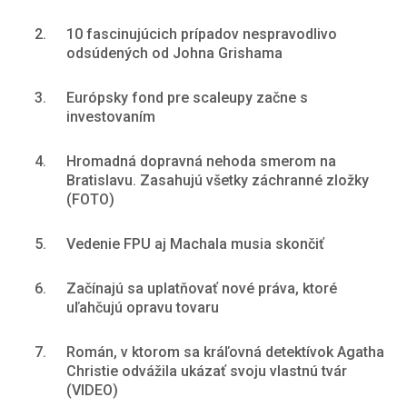
2.
10 fascinujúcich prípadov nespravodlivo
odsúdených od Johna Grishama
3.
Európsky fond pre scaleupy začne s
investovaním
4.
Hromadná dopravná nehoda smerom na
Bratislavu. Zasahujú všetky záchranné zložky
(FOTO)
5.
Vedenie FPU aj Machala musia skončiť
6.
Začínajú sa uplatňovať nové práva, ktoré
uľahčujú opravu tovaru
7.
Román, v ktorom sa kráľovná detektívok Agatha
Christie odvážila ukázať svoju vlastnú tvár
(VIDEO)