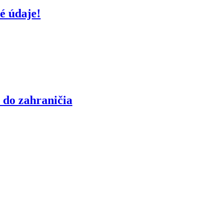
é údaje!
 do zahraničia