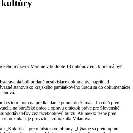
 kultúry
ckého múzea v Martine v hodnote 13 miliónov eur, ktoré má byť
bstarávania boli pridané nesúvisiace dokumenty, napríklad
Záväzné stanovisko krajského pamiatkového úradu sa do dokumentácie
ilanová.
príla s termínom na predkladanie ponúk do 5. mája. Iba deň pred
dávatelia na búračské práce a opravu omietok práve pre Slovenské
l subdodávateľov cez facebookovú burzu. Ak niekto tesne pred
ľ čo on zinkasuje províziu,“ zdôraznila Milanová.
ektu „Kukurica“ pre ministerstvo obrany. „Pýtame sa preto úplne