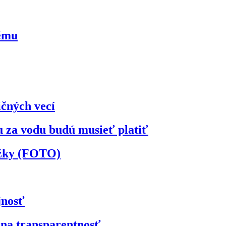
kému
ičných vecí
u za vodu budú musieť platiť
ožky (FOTO)
jnosť
 na transparentnosť