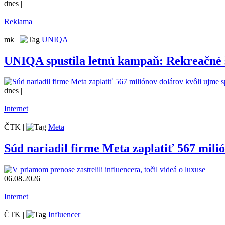
dnes |
|
Reklama
|
mk
|
UNIQA
UNIQA spustila letnú kampaň: Rekreačné š
dnes |
|
Internet
|
ČTK
|
Meta
Súd nariadil firme Meta zaplatiť 567 mili
06.08.2026
|
Internet
|
ČTK
|
Influencer