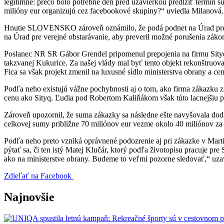
legitímne: prečo bolo potrebné deň pred uzávierkou predĺžiť termín s
milióny eur organizujú cez facebookové skupiny?“ uviedla Milanová.
Hnutie SLOVENSKO zároveň oznámilo, že podá podnet na Úrad pre ve
na Úrad pre verejné obstarávanie, aby preveril možné porušenia zákona
Poslanec NR SR Gábor Grendel pripomenul prepojenia na firmu Sityq 
takzvanej Kukurice. Za našej vlády mal byť tento objekt rekonštruov
Fica sa však projekt zmenil na luxusné sídlo ministerstva obrany a ce
Podľa neho existujú vážne pochybnosti aj o tom, ako firma zákazku zís
cenu ako Sityq. Ľudia pod Robertom Kaliňákom však túto lacnejšiu po
Zároveň upozornil, že suma zákazky sa následne ešte navyšovala dodat
celkovej sumy približne 70 miliónov eur vezme okolo 40 miliónov za 
Podľa neho preto vzniká oprávnené podozrenie aj pri zákazke v Marti
pýtať sa, či ten istý Matej Klučár, ktorý podľa životopisu pracuje 
ako na ministerstve obrany. Budeme to veľmi pozorne sledovať,“ uza
Zdieľať na Facebook
Najnovšie