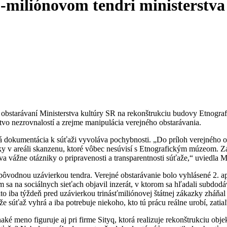
3-miliónovom tendri ministerstva
tarávaní Ministerstva kultúry SR na rekonštrukciu budovy Etnografi
vo nezrovnalostí a zrejme manipulácia verejného obstarávania.
á dokumentácia k súťaži vyvoláva pochybnosti. „Do príloh verejného o
mky v areáli skanzenu, ktoré vôbec nesúvisí s Etnografickým múzeom. 
a vážne otázniky o pripravenosti a transparentnosti súťaže,“ uviedla M
ed pôvodnou uzávierkou tendra. Verejné obstarávanie bolo vyhlásené 2. a
om sa na sociálnych sieťach objavil inzerát, v ktorom sa hľadali subdo
o iba týždeň pred uzávierkou trinásťmiliónovej štátnej zákazky zháňa
e súťaž vyhrá a iba potrebuje niekoho, kto tú prácu reálne urobí, zatia
aké meno figuruje aj pri firme Sityq, ktorá realizuje rekonštrukciu obj