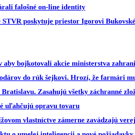
ali falošné on-line identity
že STVR poskytuje priestor Igorovi Bukovs
 aby bojkotovali akcie ministerstva zahran
dárov do rúk šejkovi. Hrozí, že farmári m
ratislavu. Zasahujú všetky záchranné zl
ré uľahčujú opravu tovaru
ížovom vlastníctve zámerne zavádzajú vere
tu o umelej inteligencii a nové požiadavky