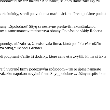
bdodávateľov cez inzerát? A to naozaj sa dnes štátne zákazky za
orte kultúry, smrdí podvodom a machináciami. Preto podáme podnet
any. „Spoločnosť Sityq sa neslávne preslávila rekonštrukciou
kov a zamestnancov ministerstva obrany. Po nástupe vlády Roberta
ponuky, ukázalo sa, že existovala firma, ktorá ponúkla ešte nižšiu
ma Sityq,“ uviedol Grendel.
odpísané ďalšie tri dodatky, ktoré cenu ešte zvýšili. Firma si tak z
avajú vybrané firmy podozrivým spôsobom – tak je úplne namieste
túto zákazku napokon nevyhrá firma Sityq podobne zvláštnym spôsobom