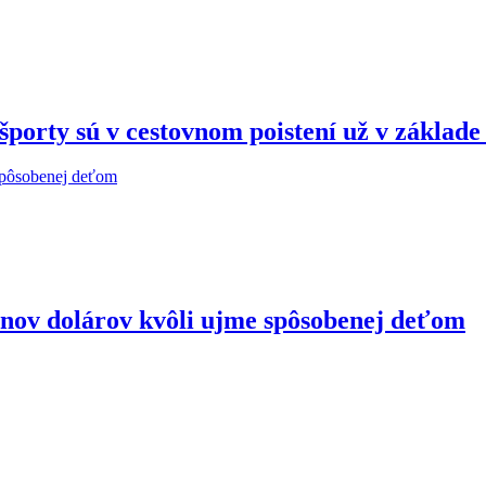
porty sú v cestovnom poistení už v základ
ónov dolárov kvôli ujme spôsobenej deťom