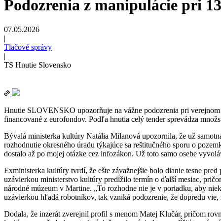
Podozrenia z manipulácie pri 1
07.05.2026
|
Tlačové správy
|
TS Hnutie Slovensko
Hnutie SLOVENSKO upozorňuje na vážne podozrenia pri verejnom obs
financované z eurofondov. Podľa hnutia celý tender sprevádza množst
Bývalá ministerka kultúry Natália Milanová upozornila, že už samotn
rozhodnutie okresného úradu týkajúce sa reštitučného sporu o poze
dostalo až po mojej otázke cez infozákon. Už toto samo osebe vyvoláv
Exministerka kultúry tvrdí, že ešte závažnejšie bolo dianie tesne pr
uzávierkou ministerstvo kultúry predĺžilo termín o ďalší mesiac, prič
národné múzeum v Martine. „To rozhodne nie je v poriadku, aby niekt
uzávierkou hľadá robotníkov, tak vzniká podozrenie, že dopredu vie, ž
Dodala, že inzerát zverejnil profil s menom Matej Klučár, pričom rovn