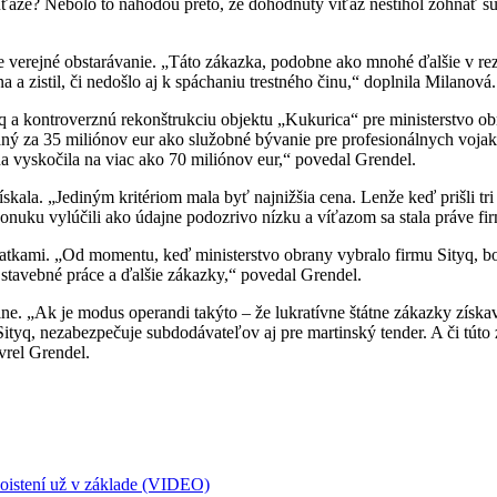
úťaže? Nebolo to náhodou preto, že dohodnutý víťaz nestihol zohnať su
rejné obstarávanie. „Táto zákazka, podobne ako mnohé ďalšie v rez
 a zistil, či nedošlo aj k spáchaniu trestného činu,“ doplnila Milanová.
a kontroverznú rekonštrukciu objektu „Kukurica“ pre ministerstvo obr
aný za 35 miliónov eur ako služobné bývanie pre profesionálnych voja
na vyskočila na viac ako 70 miliónov eur,“ povedal Grendel.
kala. „Jediným kritériom mala byť najnižšia cena. Lenže keď prišli tri 
nuku vylúčili ako údajne podozrivo nízku a víťazom sa stala práve fir
kami. „Od momentu, keď ministerstvo obrany vybralo firmu Sityq, boli p
stavebné práce a ďalšie zákazky,“ povedal Grendel.
ne. „Ak je modus operandi takýto – že lukratívne štátne zákazky získ
pre Sityq, nezabezpečuje subdodávateľov aj pre martinský tender. A či 
vrel Grendel.