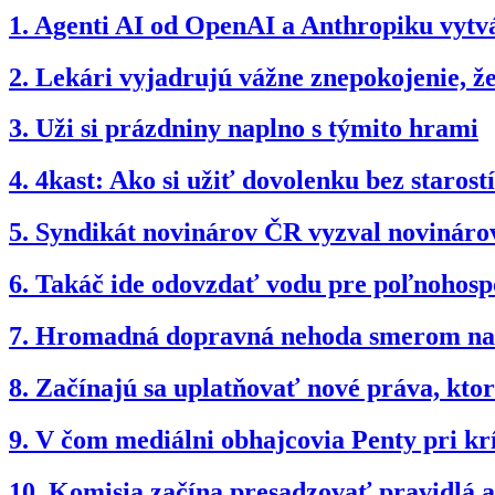
1.
Agenti AI od OpenAI a Anthropiku vytvár
2.
Lekári vyjadrujú vážne znepokojenie, 
3.
Uži si prázdniny naplno s týmito hrami
4.
4kast: Ako si užiť dovolenku bez starostí
5.
Syndikát novinárov ČR vyzval novinárov
6.
Takáč ide odovzdať vodu pre poľnohospo
7.
Hromadná dopravná nehoda smerom na B
8.
Začínajú sa uplatňovať nové práva, kto
9.
V čom mediálni obhajcovia Penty pri kr
10.
Komisia začína presadzovať pravidlá ak