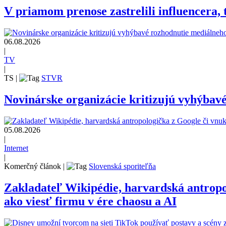
V priamom prenose zastrelili influencera, t
06.08.2026
|
TV
|
TS
|
STVR
Novinárske organizácie kritizujú vyhýbav
05.08.2026
|
Internet
|
Komerčný článok
|
Slovenská sporiteľňa
Zakladateľ Wikipédie, harvardská antrop
ako viesť firmu v ére chaosu a AI