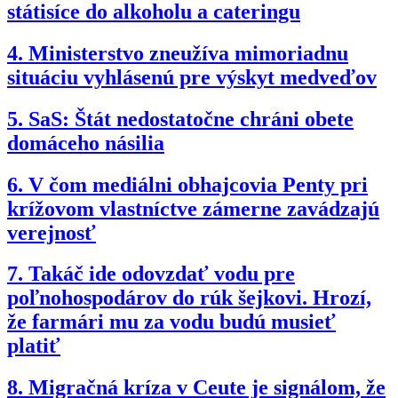
státisíce do alkoholu a cateringu
4.
Ministerstvo zneužíva mimoriadnu
situáciu vyhlásenú pre výskyt medveďov
5.
SaS: Štát nedostatočne chráni obete
domáceho násilia
6.
V čom mediálni obhajcovia Penty pri
krížovom vlastníctve zámerne zavádzajú
verejnosť
7.
Takáč ide odovzdať vodu pre
poľnohospodárov do rúk šejkovi. Hrozí,
že farmári mu za vodu budú musieť
platiť
8.
Migračná kríza v Ceute je signálom, že