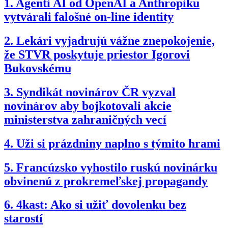
1.
Agenti AI od OpenAI a Anthropiku
vytvárali falošné on-line identity
2.
Lekári vyjadrujú vážne znepokojenie,
že STVR poskytuje priestor Igorovi
Bukovskému
3.
Syndikát novinárov ČR vyzval
novinárov aby bojkotovali akcie
ministerstva zahraničných vecí
4.
Uži si prázdniny naplno s týmito hrami
5.
Francúzsko vyhostilo ruskú novinárku
obvinenú z prokremeľskej propagandy
6.
4kast: Ako si užiť dovolenku bez
starostí