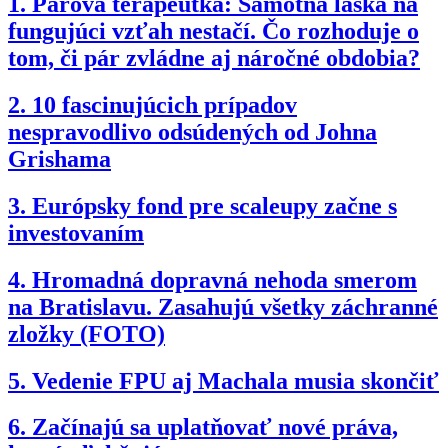
1.
Párová terapeutka: Samotná láska na
fungujúci vzťah nestačí. Čo rozhoduje o
tom, či pár zvládne aj náročné obdobia?
2.
10 fascinujúcich prípadov
nespravodlivo odsúdených od Johna
Grishama
3.
Európsky fond pre scaleupy začne s
investovaním
4.
Hromadná dopravná nehoda smerom
na Bratislavu. Zasahujú všetky záchranné
zložky (FOTO)
5.
Vedenie FPU aj Machala musia skončiť
6.
Začínajú sa uplatňovať nové práva,