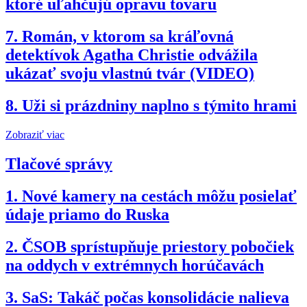
ktoré uľahčujú opravu tovaru
7.
Román, v ktorom sa kráľovná
detektívok Agatha Christie odvážila
ukázať svoju vlastnú tvár (VIDEO)
8.
Uži si prázdniny naplno s týmito hrami
Zobraziť viac
Tlačové správy
1.
Nové kamery na cestách môžu posielať
údaje priamo do Ruska
2.
ČSOB sprístupňuje priestory pobočiek
na oddych v extrémnych horúčavách
3.
SaS: Takáč počas konsolidácie nalieva