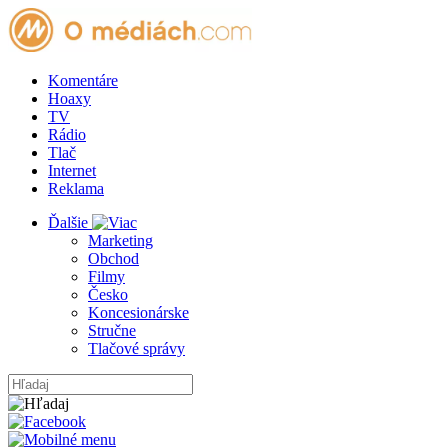
Komentáre
Hoaxy
TV
Rádio
Tlač
Internet
Reklama
Ďalšie
Marketing
Obchod
Filmy
Česko
Koncesionárske
Stručne
Tlačové správy