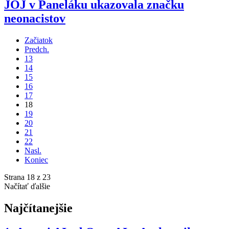
JOJ v Paneláku ukazovala značku
neonacistov
Začiatok
Predch.
13
14
15
16
17
18
19
20
21
22
Nasl.
Koniec
Strana 18 z 23
Načítať ďalšie
Najčítanejšie