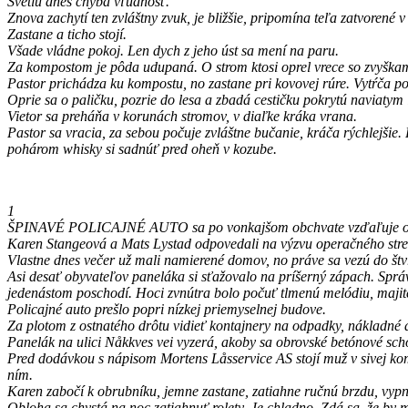
Svetlu dnes chýba vľúdnosť.
Znova zachytí ten zvláštny zvuk, je bližšie, pripomína teľa zatvorené v
Zastane a ticho stojí.
Všade vládne pokoj. Len dych z jeho úst sa mení na paru.
Za kompostom je pôda udupaná. O strom ktosi oprel vrece so zvyškam
Pastor prichádza ku kompostu, no zastane pri kovovej rúre. Vytŕča 
Oprie sa o paličku, pozrie do lesa a zbadá cestičku pokrytú naviatym 
Vietor sa preháňa v korunách stromov, v diaľke kráka vrana.
Pastor sa vracia, za sebou počuje zvláštne bučanie, kráča rýchlejšie.
pohárom whisky si sadnúť pred oheň v kozube.
1
ŠPINAVÉ POLICAJNÉ AUTO sa po vonkajšom obchvate vzďaľuje od cent
Karen Stangeová a Mats Lystad odpovedali na výzvu operačného stred
Vlastne dnes večer už mali namierené domov, no práve sa vezú do štvr
Asi desať obyvateľov paneláka si sťažovalo na príšerný zápach. Správ
jedenástom poschodí. Hoci zvnútra bolo počuť tlmenú melódiu, majit
Policajné auto prešlo popri nízkej priemyselnej budove.
Za plotom z ostnatého drôtu vidieť kontajnery na odpadky, nákladné a
Panelák na ulici Nåkkves vei vyzerá, akoby sa obrovské betónové schod
Pred dodávkou s nápisom Mortens Låsservice AS stojí muž v sivej kom
ním.
Karen zabočí k obrubníku, jemne zastane, zatiahne ručnú brzdu, vyp
Obloha sa chystá na noc zatiahnuť rolety. Je chladno. Zdá sa, že by m