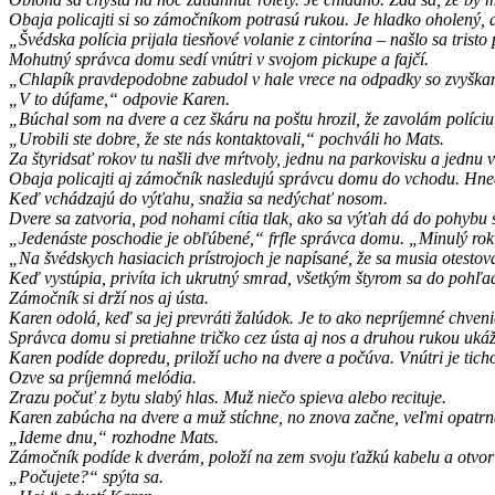
Obaja policajti si so zámočníkom potrasú rukou. Je hladko oholený, 
„Švédska polícia prijala tiesňové volanie z cintorína – našlo sa tri
Mohutný správca domu sedí vnútri v svojom pickupe a fajčí.
„Chlapík pravdepodobne zabudol v hale vrece na odpadky so zvyškam
„V to dúfame,“ odpovie Karen.
„Búchal som na dvere a cez škáru na poštu hrozil, že zavolám políciu
„Urobili ste dobre, že ste nás kontaktovali,“ pochváli ho Mats.
Za štyridsať rokov tu našli dve mŕtvoly, jednu na parkovisku a jednu 
Obaja policajti aj zámočník nasledujú správcu domu do vchodu. Hneď
Keď vchádzajú do výťahu, snažia sa nedýchať nosom.
Dvere sa zatvoria, pod nohami cítia tlak, ako sa výťah dá do pohybu
„Jedenáste poschodie je obľúbené,“ frfle správca domu. „Minulý rok sm
„Na švédskych hasiacich prístrojoch je napísané, že sa musia otestov
Keď vystúpia, privíta ich ukrutný smrad, všetkým štyrom sa do pohľa
Zámočník si drží nos aj ústa.
Karen odolá, keď sa jej prevráti žalúdok. Je to ako nepríjemné chven
Správca domu si pretiahne tričko cez ústa aj nos a druhou rukou ukáž
Karen podíde dopredu, priloží ucho na dvere a počúva. Vnútri je tich
Ozve sa príjemná melódia.
Zrazu počuť z bytu slabý hlas. Muž niečo spieva alebo recituje.
Karen zabúcha na dvere a muž stíchne, no znova začne, veľmi opatrn
„Ideme dnu,“ rozhodne Mats.
Zámočník podíde k dverám, položí na zem svoju ťažkú kabelu a otvorí
„Počujete?“ spýta sa.