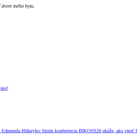
 dvere iného bytu.
váre!