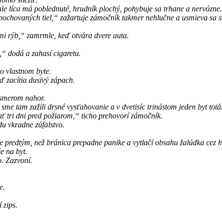
ale líca má poblednuté, hrudník plochý, pohybuje sa trhane a nervózne.
sto pochovaných tiel,“ zažartuje zámočník takmer nehlučne a usmieva sa
i rýb,“ zamrmle, keď otvára dvere auta.
,“ dodá a zahasí cigaretu.
vo vlastnom byte.
 zacítia dusivý zápach.
 smerom nahor.
e tam zažili drsné vysťahovanie a v dvetisíc trinástom jeden byt totál
ať tri dni pred požiarom,“ ticho prehovorí zámočník.
du vkradne zúfalstvo.
ie predtým, než bránica prepadne panike a vytlačí obsahu žalúdka cez h
e na byt.
o. Zazvoní.
e.
 zips.