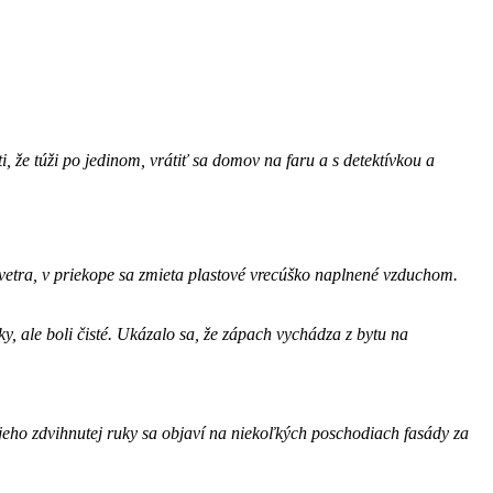
, že túži po jedinom, vrátiť sa domov na faru a s detektívkou a
ra, v priekope sa zmieta plastové vrecúško naplnené vzduchom.
, ale boli čisté. Ukázalo sa, že zápach vychádza z bytu na
jeho zdvihnutej ruky sa objaví na niekoľkých poschodiach fasády za