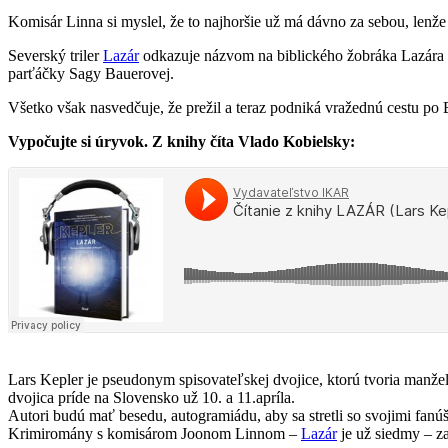
Komisár Linna si myslel, že to najhoršie už má dávno za sebou, lenže 
Severský triler
Lazár
odkazuje názvom na biblického žobráka Lazára z B
parťáčky Sagy Bauerovej.
Všetko však nasvedčuje, že prežil a teraz podniká vražednú cestu p
Vypočujte si úryvok. Z knihy číta Vlado Kobielsky:
Lars Kepler je pseudonym spisovateľskej dvojice, ktorú tvoria manžel
dvojica príde na Slovensko už 10. a 11.apríla.
Autori budú mať besedu, autogramiádu, aby sa stretli so svojimi fanú
Krimiromány s komisárom Joonom Linnom –
Lazár
je už siedmy – za