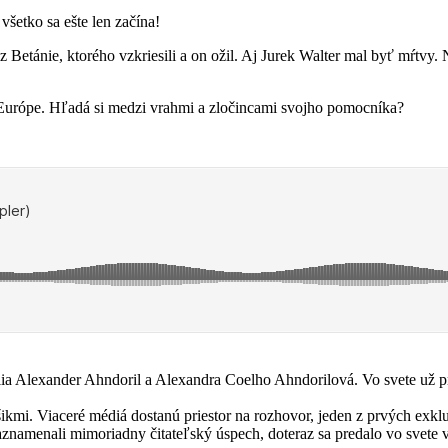
všetko sa ešte len začína!
etánie, ktorého vzkriesili a on ožil. Aj Jurek Walter mal byť mŕtvy. N
o Európe. Hľadá si medzi vrahmi a zločincami svojho pomocníka?
ia Alexander Ahndoril a Alexandra Coelho Ahndorilová. Vo svete už pre
šikmi. Viaceré médiá dostanú priestor na rozhovor, jeden z prvých exkl
znamenali mimoriadny čitateľský úspech, doteraz sa predalo vo svete v