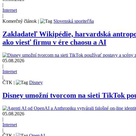
|
Internet
|
Komerčný článok
|
Slovenská sporiteľňa
Zakladateľ Wikipédie, harvardská antrop
ako viesť firmu v ére chaosu a AI
05.08.2026
|
Internet
|
ČTK
|
Disney
Disney umožní tvorcom na sieti TikTok pou
05.08.2026
|
Internet
|
ČTK
|
OpenAI