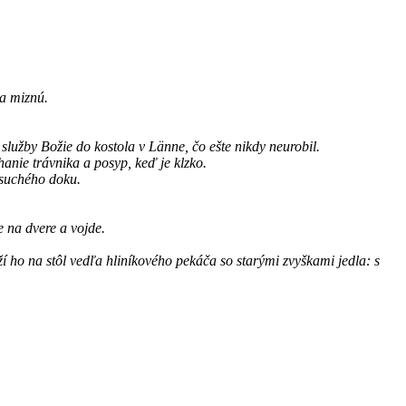
a miznú.
 služby Božie do kostola v Länne, čo ešte nikdy neurobil.
anie trávnika a posyp, keď je klzko.
 suchého doku.
 na dvere a vojde.
í ho na stôl vedľa hliníkového pekáča so starými zvyškami jedla: s