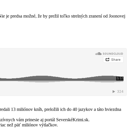
ie je predsa možné, že by prežil toľko strelných zranení od Joonovej
dali 13 miliónov kníh, preložili ich do 40 jazykov a táto hviezdna
uzívnych vám prinesie aj portál SeverskéKrimi.sk.
iac než päť miliónov výtlačkov.