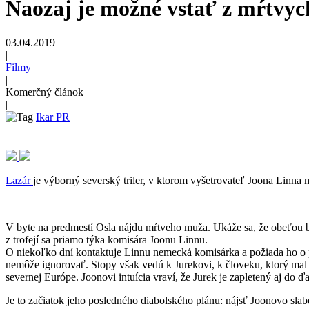
Naozaj je možné vstať z mŕtvyc
03.04.2019
|
Filmy
|
Komerčný článok
|
Ikar PR
Lazár
je výborný severský triler, v ktorom vyšetrovateľ Joona Linna m
V byte na predmestí Osla nájdu mŕtveho muža. Ukáže sa, že obeťou bo
z trofejí sa priamo týka komisára Joonu Linnu.
O niekoľko dní kontaktuje Linnu nemecká komisárka a požiada ho o p
nemôže ignorovať. Stopy však vedú k Jurekovi, k človeku, ktorý mal 
severnej Európe. Joonovi intuícia vraví, že Jurek je zapletený aj do ď
Je to začiatok jeho posledného diabolského plánu: nájsť Joonovo slab