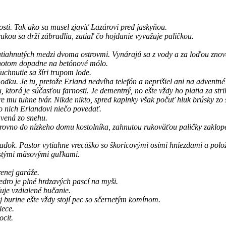
ti. Tak ako sa musel zjaviť Lazárovi pred jaskyňou.
kou sa drží zábradlia, zatiaľ čo hojdanie vyvažuje paličkou.
iahnutých medzi dvoma ostrovmi. Vynárajú sa z vody a za loďou znov
achotom dopadne na betónové mólo.
chnutie sa šíri trupom lode.
odku. Je tu, pretože Erland nedvíha telefón a neprišiel ani na adventné
torá je súčasťou farnosti. Je dementný, no ešte vždy ho platia za strih
re mu tuhne tvár. Nikde nikto, spred kaplnky však počuť hluk brúsky zo
 o nich Erlandovi niečo povedať.
avená zo snehu.
r rovno do nízkeho domu kostolníka, zahnutou rukoväťou paličky zaklope
iadok. Pastor vytiahne vrecúško so škoricovými osími hniezdami a polož
stými mäsovými guľkami.
renej garáže.
dro je plné hrdzavých pascí na myši.
čuje vzdialené bučanie.
j burine ešte vždy stojí pec so sčernetým komínom.
lece.
ocit.