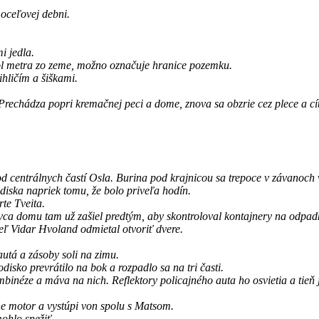
 oceľovej debni.
i jedla.
pol metra zo zeme, možno označuje hranice pozemku.
ihličím a šiškami.
 Prechádza popri kremačnej peci a dome, znova sa obzrie cez plece a cíti
rálnych častí Osla. Burina pod krajnicou sa trepoce v závanoch vet
iska napriek tomu, že bolo priveľa hodín.
te Tveita.
ca domu tam už zašiel predtým, aby skontroloval kontajnery na odpadky
eľ Vidar Hvoland odmietal otvoriť dvere.
utá a zásoby soli na zimu.
isko prevrátilo na bok a rozpadlo sa na tri časti.
binéze a máva na nich. Reflektory policajného auta ho osvietia a tieň 
ne motor a vystúpi von spolu s Matsom.
ohlo snežiť.