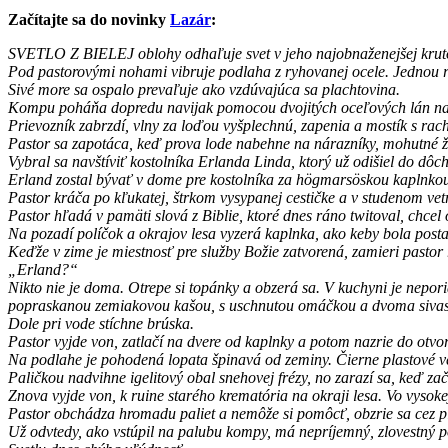
Začítajte sa do novinky
Lazár
:
SVETLO Z BIELEJ oblohy odhaľuje svet v jeho najobnaženejšej krutos
Pod pastorovými nohami vibruje podlaha z ryhovanej ocele. Jednou ru
Sivé more sa ospalo prevaľuje ako vzdúvajúca sa plachtovina.
Kompu poháňa dopredu navijak pomocou dvojitých oceľových lán nat
Prievozník zabrzdí, vlny za loďou vyšplechnú, zapenia a mostík s r
Pastor sa zapotáca, keď prova lode nabehne na nárazníky, mohutné žu
Vybral sa navštíviť kostolníka Erlanda Linda, ktorý už odišiel do dôch
Erland zostal bývať v dome pre kostolníka za högmarsöskou kaplnkou, k
Pastor kráča po kľukatej, štrkom vysypanej cestičke a v studenom vet
Pastor hľadá v pamäti slová z Biblie, ktoré dnes ráno twitoval, chcel
Na pozadí políčok a okrajov lesa vyzerá kaplnka, ako keby bola post
Keďže v zime je miestnosť pre služby Božie zatvorená, zamieri pasto
„Erland?“
Nikto nie je doma. Otrepe si topánky a obzerá sa. V kuchyni je nepor
popraskanou zemiakovou kašou, s uschnutou omáčkou a dvoma siva
Dole pri vode stíchne brúska.
Pastor vyjde von, zatlačí na dvere od kaplnky a potom nazrie do otvo
Na podlahe je pohodená lopata špinavá od zeminy. Čierne plastové ve
Paličkou nadvihne igelitový obal snehovej frézy, no zarazí sa, keď za
Znova vyjde von, k ruine starého krematória na okraji lesa. Vo vysoke
Pastor obchádza hromadu paliet a nemôže si pomôcť, obzrie sa cez p
Už odvtedy, ako vstúpil na palubu kompy, má nepríjemný, zlovestný p