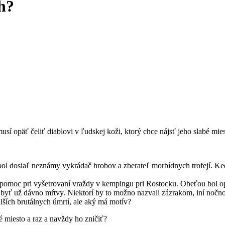
h?
usí opäť čeliť diablovi v ľudskej koži, ktorý chce nájsť jeho slabé mies
l dosiaľ neznámy vykrádač hrobov a zberateľ morbídnych trofejí. Keď p
omoc pri vyšetrovaní vraždy v kempingu pri Rostocku. Obeťou bol opä
byť už dávno mŕtvy. Niektorí by to možno nazvali zázrakom, iní nočnou
alších brutálnych úmrtí, ale aký má motív?
é miesto a raz a navždy ho zničiť?