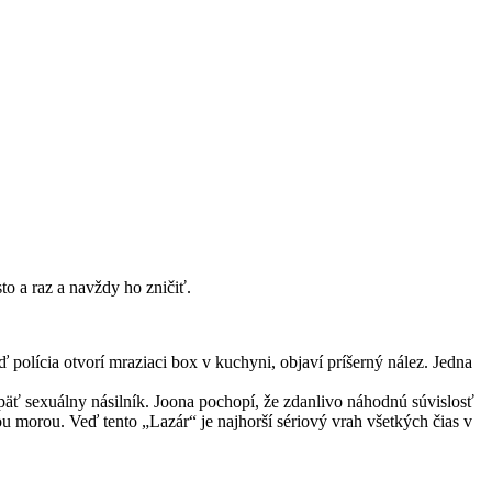
to a raz a navždy ho zničiť.
olícia otvorí mraziaci box v kuchyni, objaví príšerný nález. Jedna
ť sexuálny násilník. Joona pochopí, že zdanlivo náhodnú súvislosť
 morou. Veď tento „Lazár“ je najhorší sériový vrah všetkých čias v