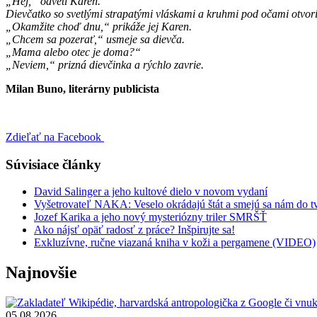
„Hej,“ odvetí Karen.
Dievčatko so svetlými strapatými vláskami a kruhmi pod očami otvorí
„Okamžite choď dnu,“ prikáže jej Karen.
„Chcem sa pozerať,“ usmeje sa dievča.
„Mama alebo otec je doma?“
„Neviem,“ prizná dievčinka a rýchlo zavrie.
Milan Buno, literárny publicista
Zdieľať na Facebook
Súvisiace články
David Salinger a jeho kultové dielo v novom vydaní
Vyšetrovateľ NAKA: Veselo okrádajú štát a smejú sa nám do t
Jozef Karika a jeho nový mysteriózny triler SMRŠŤ
Ako nájsť opäť radosť z práce? Inšpirujte sa!
Exkluzívne, ručne viazaná kniha v koži a pergamene (VIDEO)
Najnovšie
05.08.2026