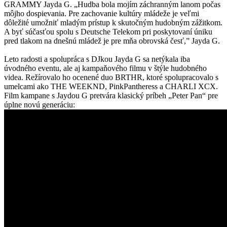
GRAMMY Jayda G. „Hudba bola mojím záchranným lanom počas
môjho dospievania. Pre zachovanie kultúry mládeže je veľmi
dôležité umožniť mladým prístup k skutočným hudobným zážitkom.
A byť súčasťou spolu s Deutsche Telekom pri poskytovaní úniku
pred tlakom na dnešnú mládež je pre mňa obrovská česť,” Jayda G.
Leto radosti a spolupráca s DJkou Jayda G sa netýkala iba
úvodného eventu, ale aj kampaňového filmu v štýle hudobného
videa. Režírovalo ho ocenené duo BRTHR, ktoré spolupracovalo s
umelcami ako THE WEEKND, PinkPantheress a CHARLI XCX.
Film kampane s Jaydou G pretvára klasický príbeh „Peter Pan“ pre
úplne novú generáciu: