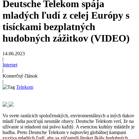
Deutsche Telekom spája
mladých ľudí z celej Európy s
tisíckami bezplatných
hudobných zážitkov (VIDEO)
14.06.2023
|
Internet
|
Komerčný článok
|
Telekom
Vo svete rastúcich spoločenských, enviromentálnych a iných tlakov
mladí ľudia pociťujú neustále obavy. Deutsche Telekom verí, že na
užívanie si mladosti má právo každý. A esenciou kultúry mládeže je
hudba. Preto Deutsche Telekom v najnovšej globálnej kampani
vyzýva mladých ľudí, aby sa zúčastnili širokej škály hudobných