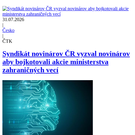
31.07.2026
|
Česko
|
ČTK
Syndikát novinárov ČR vyzval novinárov
aby bojkotovali akcie ministerstva
zahraničných vecí