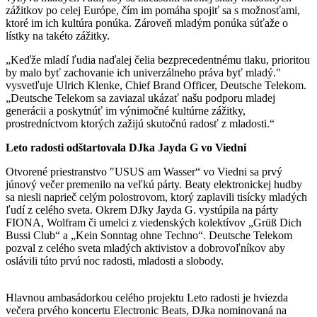
zážitkov po celej Európe, čím im pomáha spojiť sa s možnosťami,
ktoré im ich kultúra ponúka. Zároveň mladým ponúka súťaže o
lístky na takéto zážitky.
„Keďže mladí ľudia naďalej čelia bezprecedentnému tlaku, prioritou
by malo byť zachovanie ich univerzálneho práva byť mladý."
vysvetľuje Ulrich Klenke, Chief Brand Officer, Deutsche Telekom.
„Deutsche Telekom sa zaviazal ukázať našu podporu mladej
generácii a poskytnúť im výnimočné kultúrne zážitky,
prostredníctvom ktorých zažijú skutočnú radosť z mladosti.“
Leto radosti odštartovala DJka Jayda G vo Viedni
Otvorené priestranstvo "USUS am Wasser“ vo Viedni sa prvý
júnový večer premenilo na veľkú párty. Beaty elektronickej hudby
sa niesli naprieč celým polostrovom, ktorý zaplavili tisícky mladých
ľudí z celého sveta. Okrem DJky Jayda G. vystúpila na párty
FIONA, Wolfram či umelci z viedenských kolektívov „Grüß Dich
Bussi Club“ a „Kein Sonntag ohne Techno“. Deutsche Telekom
pozval z celého sveta mladých aktivistov a dobrovoľníkov aby
oslávili túto prvú noc radosti, mladosti a slobody.
Hlavnou ambasádorkou celého projektu Leto radosti je hviezda
večera prvého koncertu Electronic Beats, DJka nominovaná na