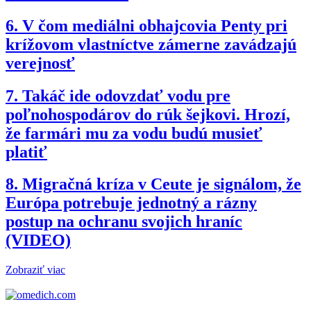
6.
V čom mediálni obhajcovia Penty pri
krížovom vlastníctve zámerne zavádzajú
verejnosť
7.
Takáč ide odovzdať vodu pre
poľnohospodárov do rúk šejkovi. Hrozí,
že farmári mu za vodu budú musieť
platiť
8.
Migračná kríza v Ceute je signálom, že
Európa potrebuje jednotný a rázny
postup na ochranu svojich hraníc
(VIDEO)
Zobraziť viac