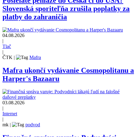
Posielate peniaze do Česka či do USA?
Slovenská sporiteľňa zrušila poplatky za
platby do zahraničia
04.08.2026
|
Tlač
|
ČTK
|
Mafra
Mafra ukončí vydávanie Cosmopolitanu a
Harper's Bazaaru
03.08.2026
|
Internet
|
mk
|
podvod