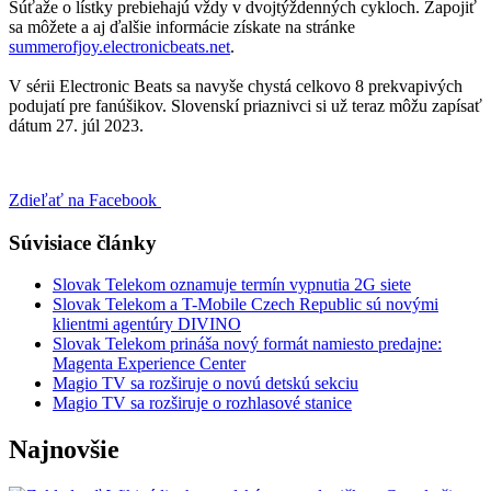
Súťaže o lístky prebiehajú vždy v dvojtýždenných cykloch. Zapojiť
sa môžete a aj ďalšie informácie získate na stránke
summerofjoy.electronicbeats.net
.
V sérii Electronic Beats sa navyše chystá celkovo 8 prekvapivých
podujatí pre fanúšikov. Slovenskí priaznivci si už teraz môžu zapísať
dátum 27. júl 2023.
Zdieľať na Facebook
Súvisiace články
Slovak Telekom oznamuje termín vypnutia 2G siete
Slovak Telekom a T-Mobile Czech Republic sú novými
klientmi agentúry DIVINO
Slovak Telekom prináša nový formát namiesto predajne:
Magenta Experience Center
Magio TV sa rozširuje o novú detskú sekciu
Magio TV sa rozširuje o rozhlasové stanice
Najnovšie