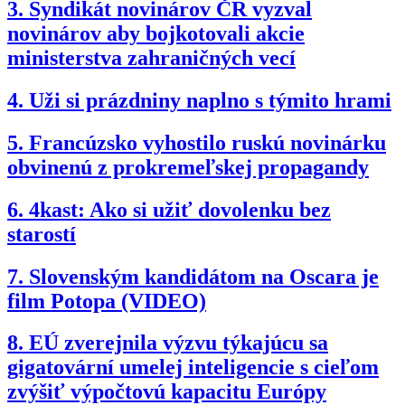
3.
Syndikát novinárov ČR vyzval
novinárov aby bojkotovali akcie
ministerstva zahraničných vecí
4.
Uži si prázdniny naplno s týmito hrami
5.
Francúzsko vyhostilo ruskú novinárku
obvinenú z prokremeľskej propagandy
6.
4kast: Ako si užiť dovolenku bez
starostí
7.
Slovenským kandidátom na Oscara je
film Potopa (VIDEO)
8.
EÚ zverejnila výzvu týkajúcu sa
gigatovární umelej inteligencie s cieľom
zvýšiť výpočtovú kapacitu Európy