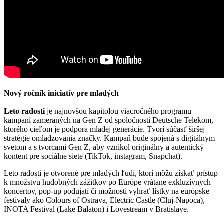
Nový ročník iniciatív pre mladých
Leto radosti
je najnovšou kapitolou viacročného programu
kampaní zameraných na Gen Z od spoločnosti Deutsche Telekom,
ktorého cieľom je podpora mladej generácie. Tvorí súčasť širšej
stratégie omladzovania značky. Kampaň bude spojená s digitálnym
svetom a s tvorcami Gen Z, aby vznikol originálny a autentický
kontent pre sociálne siete (TikTok, instagram, Snapchat).
Leto radosti je otvorené pre mladých ľudí, ktorí môžu získať prístup
k množstvu hudobných zážitkov po Európe vrátane exkluzívnych
koncertov, pop-up podujatí či možnosti vyhrať lístky na európske
festivaly ako Colours of Ostrava, Electric Castle (Cluj-Napoca),
INOTA Festival (Lake Balaton) i Lovestream v Bratislave.