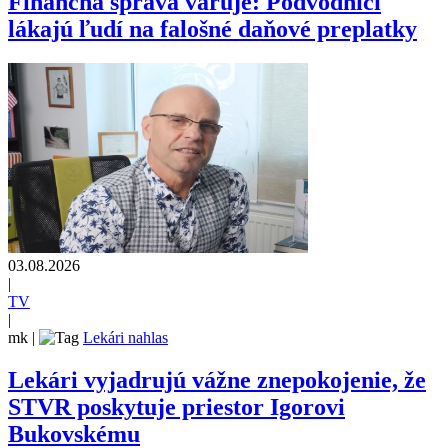
Finančná správa varuje: Podvodníci
lákajú ľudí na falošné daňové preplatky
03.08.2026
|
TV
|
mk
|
Lekári nahlas
Lekári vyjadrujú vážne znepokojenie, že
STVR poskytuje priestor Igorovi
Bukovskému