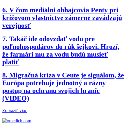
6.
V čom mediálni obhajcovia Penty pri
krížovom vlastníctve zámerne zavádzajú
verejnosť
7.
Takáč ide odovzdať vodu pre
poľnohospodárov do rúk šejkovi. Hrozí,
že farmári mu za vodu budú musieť
platiť
8.
Migračná kríza v Ceute je signálom, že
Európa potrebuje jednotný a rázny
postup na ochranu svojich hraníc
(VIDEO)
Zobraziť viac