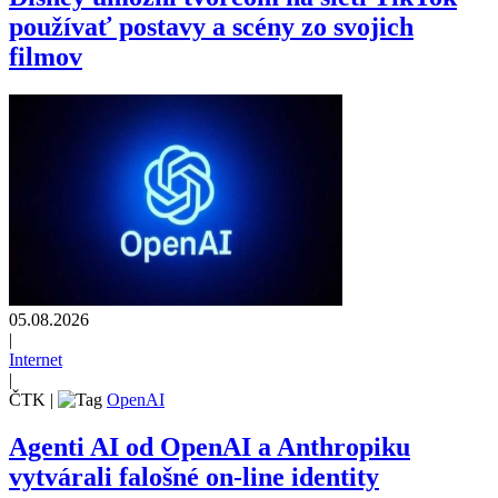
používať postavy a scény zo svojich
filmov
05.08.2026
|
Internet
|
ČTK
|
OpenAI
Agenti AI od OpenAI a Anthropiku
vytvárali falošné on-line identity