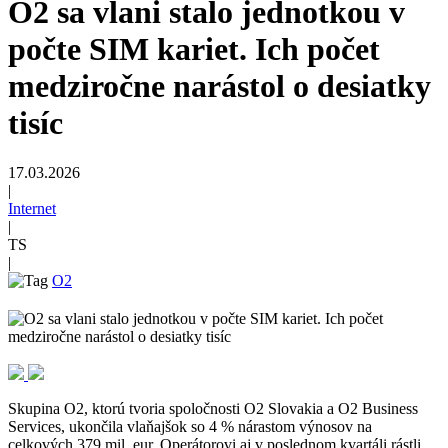
O2 sa vlani stalo jednotkou v
počte SIM kariet. Ich počet
medziročne narástol o desiatky
tisíc
17.03.2026
|
Internet
|
TS
|
O2
Skupina O2, ktorú tvoria spoločnosti O2 Slovakia a O2 Business
Services, ukončila vlaňajšok so 4 % nárastom výnosov na
celkových 379 mil. eur. Operátorovi aj v poslednom kvartáli rástli