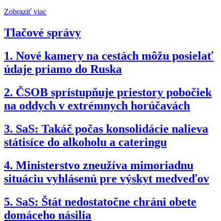
Zobraziť viac
Tlačové správy
1.
Nové kamery na cestách môžu posielať
údaje priamo do Ruska
2.
ČSOB sprístupňuje priestory pobočiek
na oddych v extrémnych horúčavách
3.
SaS: Takáč počas konsolidácie nalieva
státisíce do alkoholu a cateringu
4.
Ministerstvo zneužíva mimoriadnu
situáciu vyhlásenú pre výskyt medveďov
5.
SaS: Štát nedostatočne chráni obete
domáceho násilia