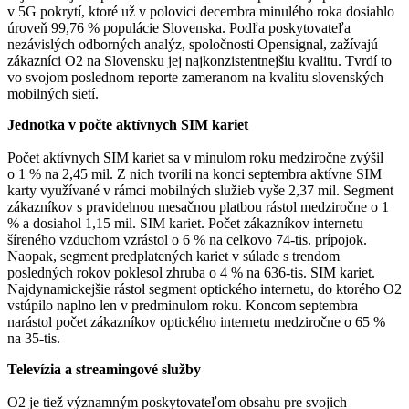
v 5G pokrytí, ktoré už v polovici decembra minulého roka dosiahlo
úroveň 99,76 % populácie Slovenska. Podľa poskytovateľa
nezávislých odborných analýz, spoločnosti Opensignal, zažívajú
zákazníci O2 na Slovensku jej najkonzistentnejšiu kvalitu. Tvrdí to
vo svojom poslednom reporte zameranom na kvalitu slovenských
mobilných sietí.
Jednotka v počte aktívnych SIM kariet
Počet aktívnych SIM kariet sa v minulom roku medziročne zvýšil
o 1 % na 2,45 mil. Z nich tvorili na konci septembra aktívne SIM
karty využívané v rámci mobilných služieb vyše 2,37 mil. Segment
zákazníkov s pravidelnou mesačnou platbou rástol medziročne o 1
% a dosiahol 1,15 mil. SIM kariet. Počet zákazníkov internetu
šíreného vzduchom vzrástol o 6 % na celkovo 74-tis. prípojok.
Naopak, segment predplatených kariet v súlade s trendom
posledných rokov poklesol zhruba o 4 % na 636-tis. SIM kariet.
Najdynamickejšie rástol segment optického internetu, do ktorého O2
vstúpilo naplno len v predminulom roku. Koncom septembra
narástol počet zákazníkov optického internetu medziročne o 65 %
na 35-tis.
Televízia a streamingové služby
O2 je tiež významným poskytovateľom obsahu pre svojich