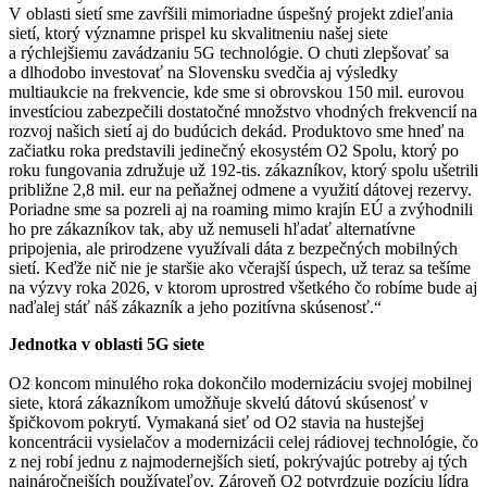
V oblasti sietí sme zavŕšili mimoriadne úspešný projekt zdieľania
sietí, ktorý významne prispel ku skvalitneniu našej siete
a rýchlejšiemu zavádzaniu 5G technológie. O chuti zlepšovať sa
a dlhodobo investovať na Slovensku svedčia aj výsledky
multiaukcie na frekvencie, kde sme si obrovskou 150 mil. eurovou
investíciou zabezpečili dostatočné množstvo vhodných frekvencií na
rozvoj našich sietí aj do budúcich dekád. Produktovo sme hneď na
začiatku roka predstavili jedinečný ekosystém O2 Spolu, ktorý po
roku fungovania združuje už 192-tis. zákazníkov, ktorý spolu ušetrili
približne 2,8 mil. eur na peňažnej odmene a využití dátovej rezervy.
Poriadne sme sa pozreli aj na roaming mimo krajín EÚ a zvýhodnili
ho pre zákazníkov tak, aby už nemuseli hľadať alternatívne
pripojenia, ale prirodzene využívali dáta z bezpečných mobilných
sietí. Keďže nič nie je staršie ako včerajší úspech, už teraz sa tešíme
na výzvy roka 2026, v ktorom uprostred všetkého čo robíme bude aj
naďalej stáť náš zákazník a jeho pozitívna skúsenosť.“
Jednotka v oblasti 5G siete
O2 koncom minulého roka dokončilo modernizáciu svojej mobilnej
siete, ktorá zákazníkom umožňuje skvelú dátovú skúsenosť v
špičkovom pokrytí. Vymakaná sieť od O2 stavia na hustejšej
koncentrácii vysielačov a modernizácii celej rádiovej technológie, čo
z nej robí jednu z najmodernejších sietí, pokrývajúc potreby aj tých
najnáročnejších používateľov. Zároveň O2 potvrdzuje pozíciu lídra