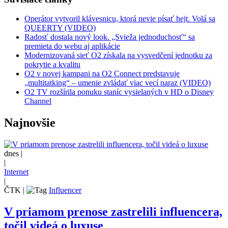
Operátor vytvoril klávesnicu, ktorá nevie písať hejt. Volá sa
QUEERTY (VIDEO)
Radosť dostala nový look. „Svieža jednoduchosť“ sa
premieta do webu aj aplikácie
Modernizovaná sieť O2 získala na vysvedčení jednotku za
pokrytie a kvalitu
O2 v novej kampani na O2 Connect predstavuje
„multitatking“ – umenie zvládať viac vecí naraz (VIDEO)
O2 TV rozšírila ponuku staníc vysielaných v HD o Disney
Channel
Najnovšie
dnes |
|
Internet
|
ČTK
|
Influencer
V priamom prenose zastrelili influencera,
točil videá o luxuse