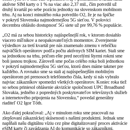
aktívne SIM karty o 1 % na viac ako 2,37 mil., čím potvrdil už
druhý kvartál po sebe pozíciu jednotky na slovenskom mobilnom
trhu. Aj na konci minulého roka potvrdilo O2, že je na špičke
v pokrytí Slovenska najmodernejšou 5G sieťou. V polovici
decembra ohlásilo dostupnosť 5G siete už pre 99,76 % populácie.
„O2 má za sebou historicky najúspešnejší rok, v ktorom dosiahlo
viacero míľnikov a neopakovateľných momentov. Zverejnenie
výsledkov za tretí kvartál pre nás znamenalo zmenu v rebríčku
najväčších operátorov podľa počtu aktívnych SIM kariet. Stali sme
sa jednotkou na trhu, pričom ešte pred necelými štyrmi rokmi sme
boli jasnou trojkou. Zároveň sme počas celého roka boli jednotkou
v pokrytí najmodernejšou 5G sieťou, ktorú dnes máme takmer pre
každého. A rovnako sme sa stali aj najúspešnejším mobilným
operátorom pri prenosoch telefónneho čísla, kedy si nás vybralo
najviac zákazníkov spomedzi všetkých operátorov. Koniec roka tiež
so sebou priniesol ohlásenie akvizície spoločnosti UPC Broadband
Slovakia, jedného z popredných poskytovateľov televíznych služieb
a internetového pripojenia na Slovensku,“ povedal generálny
riaditeľ O2 Igor Tóth.
Ako ďalej pokračoval: „Aj v minulom roku sme pracovali na
zlepšovaní zákazníckej skúsenosti s našimi produktmi. Jednak sme
napĺňali našu digitálnu víziu cez plne digitalizovaný proces aktivácie
eSIM karty či zavádzania AI do komunikácie so zákazníkmi.