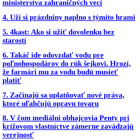
ministerstva zahraničných vecí
4.
Uži si prázdniny naplno s týmito hrami
5.
4kast: Ako si užiť dovolenku bez
starostí
6.
Takáč ide odovzdať vodu pre
poľnohospodárov do rúk šejkovi. Hrozí,
že farmári mu za vodu budú musieť
platiť
7.
Začínajú sa uplatňovať nové práva,
ktoré uľahčujú opravu tovaru
8.
V čom mediálni obhajcovia Penty pri
krížovom vlastníctve zámerne zavádzajú
verejnosť