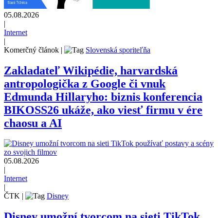
05.08.2026
|
Internet
|
Komerčný článok
|
Slovenská sporiteľňa
Zakladateľ Wikipédie, harvardská
antropologička z Google či vnuk
Edmunda Hillaryho: biznis konferencia
BIKOSS26 ukáže, ako viesť firmu v ére
chaosu a AI
05.08.2026
|
Internet
|
ČTK
|
Disney
Disney umožní tvorcom na sieti TikTok