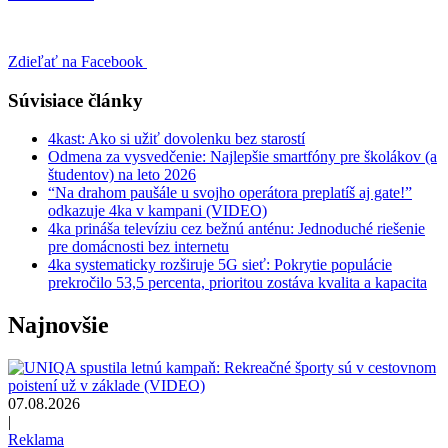
Zdieľať na Facebook
Súvisiace články
4kast: Ako si užiť dovolenku bez starostí
Odmena za vysvedčenie: Najlepšie smartfóny pre školákov (a
študentov) na leto 2026
“Na drahom paušále u svojho operátora preplatíš aj gate!”
odkazuje 4ka v kampani (VIDEO)
4ka prináša televíziu cez bežnú anténu: Jednoduché riešenie
pre domácnosti bez internetu
4ka systematicky rozširuje 5G sieť: Pokrytie populácie
prekročilo 53,5 percenta, prioritou zostáva kvalita a kapacita
Najnovšie
07.08.2026
|
Reklama