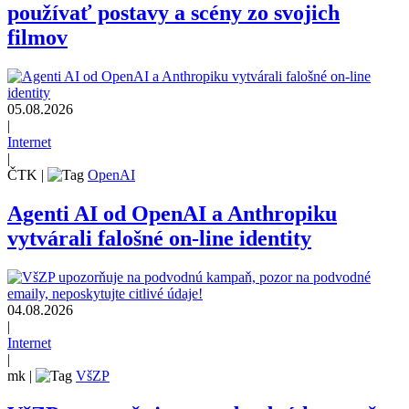
používať postavy a scény zo svojich
filmov
05.08.2026
|
Internet
|
ČTK
|
OpenAI
Agenti AI od OpenAI a Anthropiku
vytvárali falošné on-line identity
04.08.2026
|
Internet
|
mk
|
VšZP