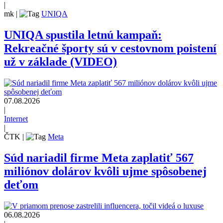
|
mk
|
UNIQA
UNIQA spustila letnú kampaň:
Rekreačné športy sú v cestovnom poistení
už v základe (VIDEO)
07.08.2026
|
Internet
|
ČTK
|
Meta
Súd nariadil firme Meta zaplatiť 567
miliónov dolárov kvôli ujme spôsobenej
deťom
06.08.2026