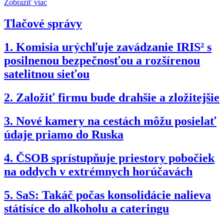
Zobraziť viac
Tlačové správy
1.
Komisia urýchľuje zavádzanie IRIS² s
posilnenou bezpečnosťou a rozšírenou
satelitnou sieťou
2.
Založiť firmu bude drahšie a zložitejšie
3.
Nové kamery na cestách môžu posielať
údaje priamo do Ruska
4.
ČSOB sprístupňuje priestory pobočiek
na oddych v extrémnych horúčavách
5.
SaS: Takáč počas konsolidácie nalieva
státisíce do alkoholu a cateringu