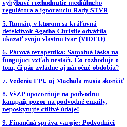
vyhýbavé rozhodnutie mediálneho
regulátora a ignoranciu Rady STVR
5.
Román, v ktorom sa kráľovná
detektívok Agatha Christie odvážila
ukázať svoju vlastnú tvár (VIDEO)
6.
Párová terapeutka: Samotná láska na
fungujúci vzťah nestačí. Čo rozhoduje o
tom, či pár zvládne aj náročné obdobia?
7.
Vedenie FPU aj Machala musia skončiť
8.
VšZP upozorňuje na podvodnú
kampaň, pozor na podvodné emaily,
neposkytujte citlivé údaje!
9.
Finančná správa varuje: Podvodníci