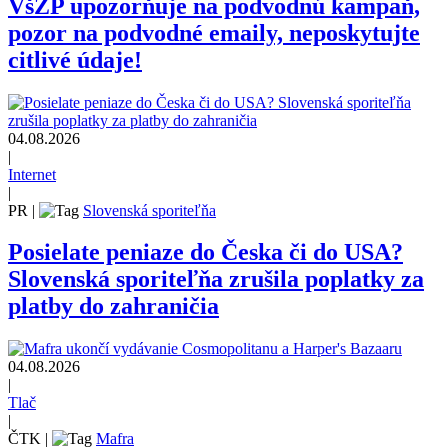
VšZP upozorňuje na podvodnú kampaň,
pozor na podvodné emaily, neposkytujte
citlivé údaje!
04.08.2026
|
Internet
|
PR
|
Slovenská sporiteľňa
Posielate peniaze do Česka či do USA?
Slovenská sporiteľňa zrušila poplatky za
platby do zahraničia
04.08.2026
|
Tlač
|
ČTK
|
Mafra