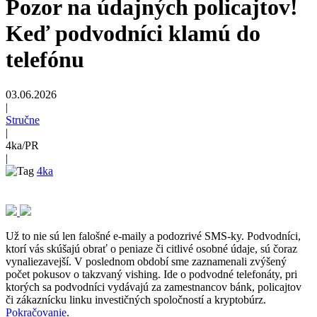
Pozor na údajných policajtov!
Keď podvodníci klamú do
telefónu
03.06.2026
|
Stručne
|
4ka/PR
|
4ka
Už to nie sú len falošné e-maily a podozrivé SMS-ky. Podvodníci,
ktorí vás skúšajú obrať o peniaze či citlivé osobné údaje, sú čoraz
vynaliezavejší. V poslednom období sme zaznamenali zvýšený
počet pokusov o takzvaný vishing. Ide o podvodné telefonáty, pri
ktorých sa podvodníci vydávajú za zamestnancov bánk, policajtov
či zákaznícku linku investičných spoločností a kryptobúrz.
Pokračovanie
.