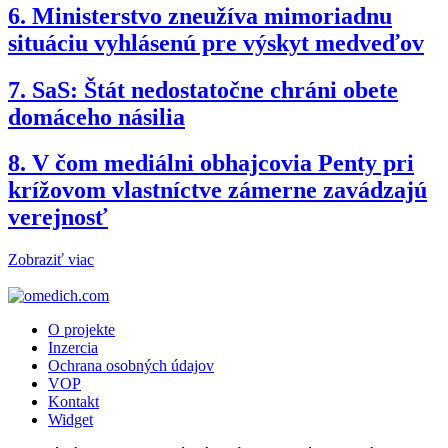
6.
Ministerstvo zneužíva mimoriadnu
situáciu vyhlásenú pre výskyt medveďov
7.
SaS: Štát nedostatočne chráni obete
domáceho násilia
8.
V čom mediálni obhajcovia Penty pri
krížovom vlastníctve zámerne zavádzajú
verejnosť
Zobraziť viac
O projekte
Inzercia
Ochrana osobných údajov
VOP
Kontakt
Widget