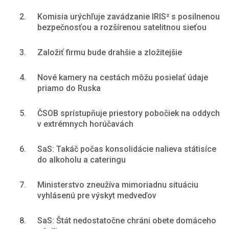
2.
Komisia urýchľuje zavádzanie IRIS² s posilnenou
bezpečnosťou a rozšírenou satelitnou sieťou
3.
Založiť firmu bude drahšie a zložitejšie
4.
Nové kamery na cestách môžu posielať údaje
priamo do Ruska
5.
ČSOB sprístupňuje priestory pobočiek na oddych
v extrémnych horúčavách
6.
SaS: Takáč počas konsolidácie nalieva státisíce
do alkoholu a cateringu
7.
Ministerstvo zneužíva mimoriadnu situáciu
vyhlásenú pre výskyt medveďov
8.
SaS: Štát nedostatočne chráni obete domáceho