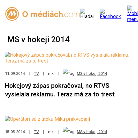
MS v hokeji 2014
11.09.2014
|
TV
|
mk
|
MS v hokeji 2014
Hokejový zápas pokračoval, no RTVS
vysielala reklamu. Teraz má za to trest
15.05.2014
|
TV
|
mk
|
MS v hokeji 2014