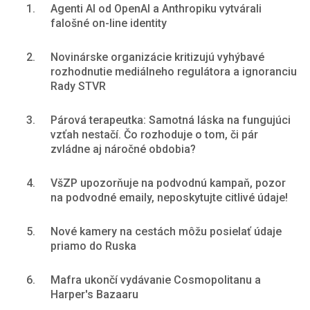
1.
Agenti AI od OpenAI a Anthropiku vytvárali
falošné on-line identity
2.
Novinárske organizácie kritizujú vyhýbavé
rozhodnutie mediálneho regulátora a ignoranciu
Rady STVR
3.
Párová terapeutka: Samotná láska na fungujúci
vzťah nestačí. Čo rozhoduje o tom, či pár
zvládne aj náročné obdobia?
4.
VšZP upozorňuje na podvodnú kampaň, pozor
na podvodné emaily, neposkytujte citlivé údaje!
5.
Nové kamery na cestách môžu posielať údaje
priamo do Ruska
6.
Mafra ukončí vydávanie Cosmopolitanu a
Harper's Bazaaru