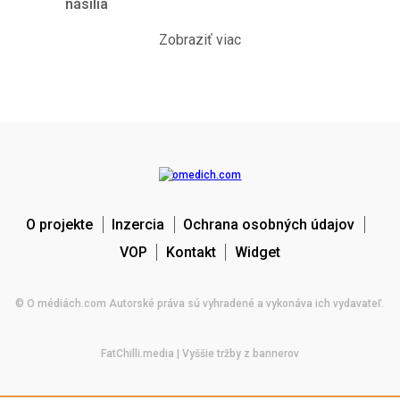
násilia
Zobraziť viac
O projekte
Inzercia
Ochrana osobných údajov
VOP
Kontakt
Widget
© O médiách.com Autorské práva sú vyhradené a vykonáva ich vydavateľ.
FatChilli.media
| Vyššie tržby z bannerov