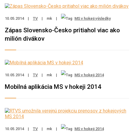
10.05.2014
|
TV
|
mk
|
MS v hokeji výsledky
Zápas Slovensko-Česko pritiahol viac ako
milión divákov
10.05.2014
|
TV
|
mk
|
MS v hokeji 2014
Mobilná aplikácia MS v hokeji 2014
10.05.2014
|
TV
|
mk
|
MS v hokeji 2014