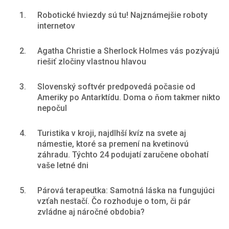
1.
Robotické hviezdy sú tu! Najznámejšie roboty
internetov
2.
Agatha Christie a Sherlock Holmes vás pozývajú
riešiť zločiny vlastnou hlavou
3.
Slovenský softvér predpovedá počasie od
Ameriky po Antarktídu. Doma o ňom takmer nikto
nepočul
4.
Turistika v kroji, najdlhší kvíz na svete aj
námestie, ktoré sa premení na kvetinovú
záhradu. Týchto 24 podujatí zaručene obohatí
vaše letné dni
5.
Párová terapeutka: Samotná láska na fungujúci
vzťah nestačí. Čo rozhoduje o tom, či pár
zvládne aj náročné obdobia?