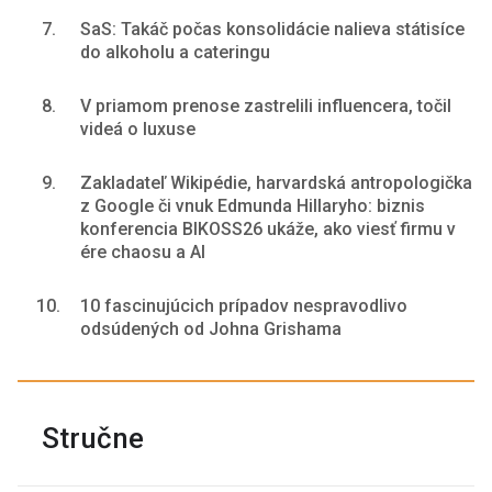
7.
SaS: Takáč počas konsolidácie nalieva státisíce
do alkoholu a cateringu
8.
V priamom prenose zastrelili influencera, točil
videá o luxuse
9.
Zakladateľ Wikipédie, harvardská antropologička
z Google či vnuk Edmunda Hillaryho: biznis
konferencia BIKOSS26 ukáže, ako viesť firmu v
ére chaosu a AI
10.
10 fascinujúcich prípadov nespravodlivo
odsúdených od Johna Grishama
Stručne