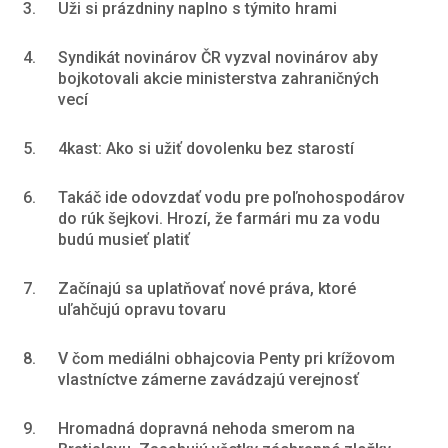
3.
Uži si prázdniny naplno s týmito hrami
4.
Syndikát novinárov ČR vyzval novinárov aby
bojkotovali akcie ministerstva zahraničných
vecí
5.
4kast: Ako si užiť dovolenku bez starostí
6.
Takáč ide odovzdať vodu pre poľnohospodárov
do rúk šejkovi. Hrozí, že farmári mu za vodu
budú musieť platiť
7.
Začínajú sa uplatňovať nové práva, ktoré
uľahčujú opravu tovaru
8.
V čom mediálni obhajcovia Penty pri krížovom
vlastníctve zámerne zavádzajú verejnosť
9.
Hromadná dopravná nehoda smerom na