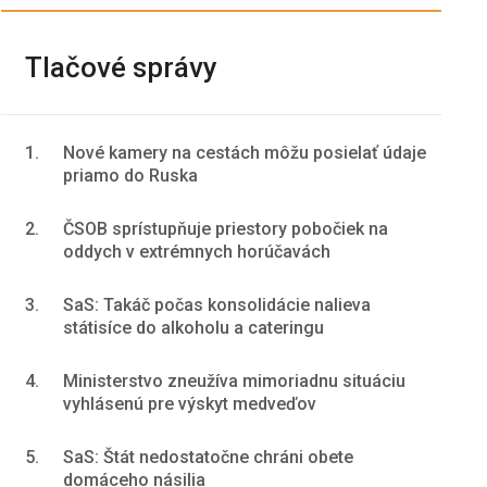
Tlačové správy
1.
Nové kamery na cestách môžu posielať údaje
priamo do Ruska
2.
ČSOB sprístupňuje priestory pobočiek na
oddych v extrémnych horúčavách
3.
SaS: Takáč počas konsolidácie nalieva
státisíce do alkoholu a cateringu
4.
Ministerstvo zneužíva mimoriadnu situáciu
vyhlásenú pre výskyt medveďov
5.
SaS: Štát nedostatočne chráni obete
domáceho násilia