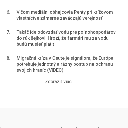
6.
V čom mediálni obhajcovia Penty pri krížovom
vlastníctve zámerne zavádzajú verejnosť
7.
Takáč ide odovzdať vodu pre poľnohospodárov
do rúk šejkovi. Hrozí, že farmári mu za vodu
budú musieť platiť
8.
Migračná kríza v Ceute je signálom, že Európa
potrebuje jednotný a rázny postup na ochranu
svojich hraníc (VIDEO)
Zobraziť viac