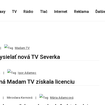
axy
TV
Rádio
Tlač
Internet
Reklama
Ďalši
|
Madam TV
vysielať nová TV Severka
k
|
Igor Adamec
ná Madam TV získala licenciu
|
Miroslava Kernová
|
Mária Adamcová