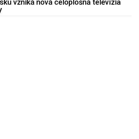
sku vzniká nová celoplošná televízia
V