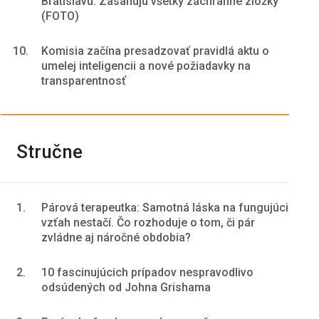
Bratislavu. Zasahujú všetky záchranné zložky
(FOTO)
10.
Komisia začína presadzovať pravidlá aktu o
umelej inteligencii a nové požiadavky na
transparentnosť
Stručne
1.
Párová terapeutka: Samotná láska na fungujúci
vzťah nestačí. Čo rozhoduje o tom, či pár
zvládne aj náročné obdobia?
2.
10 fascinujúcich prípadov nespravodlivo
odsúdených od Johna Grishama