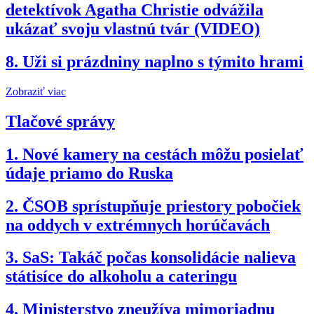
detektívok Agatha Christie odvážila
ukázať svoju vlastnú tvár (VIDEO)
8.
Uži si prázdniny naplno s týmito hrami
Zobraziť viac
Tlačové správy
1.
Nové kamery na cestách môžu posielať
údaje priamo do Ruska
2.
ČSOB sprístupňuje priestory pobočiek
na oddych v extrémnych horúčavách
3.
SaS: Takáč počas konsolidácie nalieva
státisíce do alkoholu a cateringu
4.
Ministerstvo zneužíva mimoriadnu