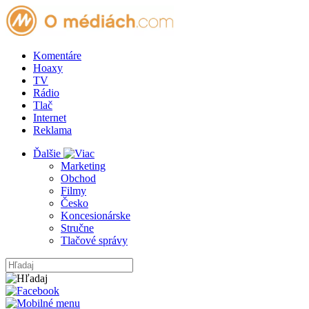
Komentáre
Hoaxy
TV
Rádio
Tlač
Internet
Reklama
Ďalšie
Marketing
Obchod
Filmy
Česko
Koncesionárske
Stručne
Tlačové správy