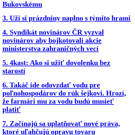
Bukovskému
3.
Uži si prázdniny naplno s týmito hrami
4.
Syndikát novinárov ČR vyzval
novinárov aby bojkotovali akcie
ministerstva zahraničných vecí
5.
4kast: Ako si užiť dovolenku bez
starostí
6.
Takáč ide odovzdať vodu pre
poľnohospodárov do rúk šejkovi. Hrozí,
že farmári mu za vodu budú musieť
platiť
7.
Začínajú sa uplatňovať nové práva,
ktoré uľahčujú opravu tovaru