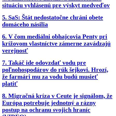
situáciu vyhlásenú pre výskyt medveďov
5.
SaS: Štát nedostatočne chráni obete
domáceho násilia
6.
V čom mediálni obhajcovia Penty pri
krížovom vlastníctve zámerne zavádzajú
verejnosť
7.
Takáč ide odovzdať vodu pre
poľnohospodárov do rúk šejkovi. Hrozí,
že farmári mu za vodu budú musieť
platiť
8.
Migračná kríza v Ceute je signálom, že
Európa potrebuje jednotný a rázny
postup na ochranu svojich hraníc