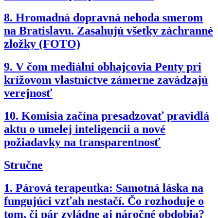
8.
Hromadná dopravná nehoda smerom
na Bratislavu. Zasahujú všetky záchranné
zložky (FOTO)
9.
V čom mediálni obhajcovia Penty pri
krížovom vlastníctve zámerne zavádzajú
verejnosť
10.
Komisia začína presadzovať pravidlá
aktu o umelej inteligencii a nové
požiadavky na transparentnosť
Stručne
1.
Párová terapeutka: Samotná láska na
fungujúci vzťah nestačí. Čo rozhoduje o
tom, či pár zvládne aj náročné obdobia?