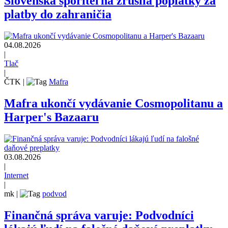
Slovenská sporiteľňa zrušila poplatky za
platby do zahraničia
04.08.2026
|
Tlač
|
ČTK
|
Mafra
Mafra ukončí vydávanie Cosmopolitanu a
Harper's Bazaaru
03.08.2026
|
Internet
|
mk
|
podvod
Finančná správa varuje: Podvodníci