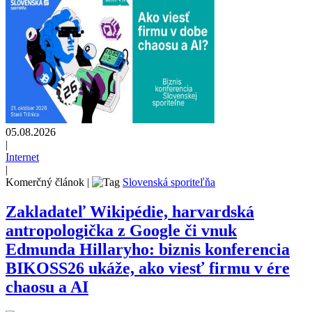
05.08.2026
|
Internet
|
Komerčný článok
|
Slovenská sporiteľňa
Zakladateľ Wikipédie, harvardská
antropologička z Google či vnuk
Edmunda Hillaryho: biznis konferencia
BIKOSS26 ukáže, ako viesť firmu v ére
chaosu a AI