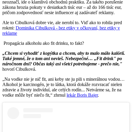
neoznačí, ide o klamlivú obchodnú praktiku. Za takéto porušenie
zákona hrozia pokuty v desiatkach tisíc eur – až do 166 tisíc eur,
pričom zodpovednosť nesie influencer aj zadávateľ reklamy.
Ale to Cibulková dobre vie, ale nerobí to. Viď ako to robila pred
rokmi:
Dominika Cibulková - bez etiky v očkovaní, bez etiky v
reklame
Propagácia alkoholu ako fit drinku, to fakt?
„Chcem si vyhodiť z kopýtka a chcem, aby to malo málo kalórií.
Také jemné, že o tom ani nevieš. Nebezpečné… „Fit drink" po
náročnom dni? Občas taký asi všetci potrebujeme - prečo nie,"
hovorí Cibulková.
„Na vodke nie je nič fit, ani keby ste ju pili s minerálnou vodou…
Alkohol je karcinogén, je to látka, ktorá dokáže rozvracať nielen
zdravie a životy indivíduí, ale celých rodín... Netvárme sa, že na
vodke môže byť niečo fit,“ zhrnul
lekár Boris Bajer
.