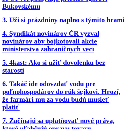
Bukovskému
3.
Uži si prázdniny naplno s týmito hrami
4.
Syndikát novinárov ČR vyzval
novinárov aby bojkotovali akcie
ministerstva zahraničných vecí
5.
4kast: Ako si užiť dovolenku bez
starostí
6.
Takáč ide odovzdať vodu pre
poľnohospodárov do rúk šejkovi. Hrozí,
že farmári mu za vodu budú musieť
platiť
7.
Začínajú sa uplatňovať nové práva,
ktoré uľahčujú opravu tovaru