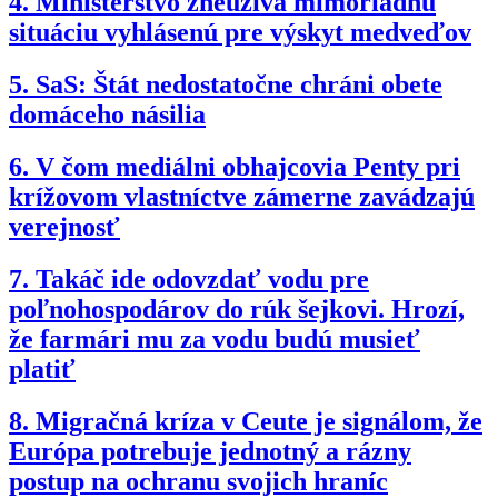
4.
Ministerstvo zneužíva mimoriadnu
situáciu vyhlásenú pre výskyt medveďov
5.
SaS: Štát nedostatočne chráni obete
domáceho násilia
6.
V čom mediálni obhajcovia Penty pri
krížovom vlastníctve zámerne zavádzajú
verejnosť
7.
Takáč ide odovzdať vodu pre
poľnohospodárov do rúk šejkovi. Hrozí,
že farmári mu za vodu budú musieť
platiť
8.
Migračná kríza v Ceute je signálom, že
Európa potrebuje jednotný a rázny
postup na ochranu svojich hraníc