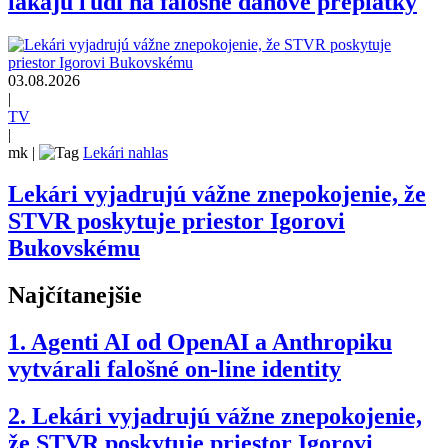
lákajú ľudí na falošné daňové preplatky
03.08.2026
|
TV
|
mk
|
Lekári nahlas
Lekári vyjadrujú vážne znepokojenie, že
STVR poskytuje priestor Igorovi
Bukovskému
Najčítanejšie
1.
Agenti AI od OpenAI a Anthropiku
vytvárali falošné on-line identity
2.
Lekári vyjadrujú vážne znepokojenie,
že STVR poskytuje priestor Igorovi