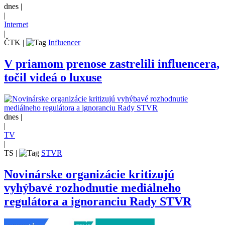
dnes |
|
Internet
|
ČTK
|
Influencer
V priamom prenose zastrelili influencera,
točil videá o luxuse
dnes |
|
TV
|
TS
|
STVR
Novinárske organizácie kritizujú
vyhýbavé rozhodnutie mediálneho
regulátora a ignoranciu Rady STVR