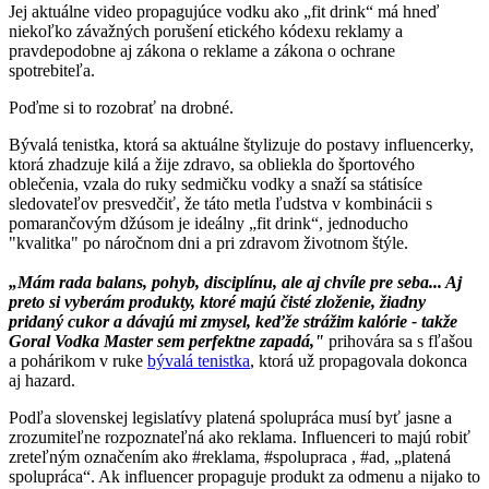
Jej aktuálne video propagujúce vodku ako „fit drink“ má hneď
niekoľko závažných porušení etického kódexu reklamy a
pravdepodobne aj zákona o reklame a zákona o ochrane
spotrebiteľa.
Poďme si to rozobrať na drobné.
Bývalá tenistka, ktorá sa aktuálne štylizuje do postavy influencerky,
ktorá zhadzuje kilá a žije zdravo, sa obliekla do športového
oblečenia, vzala do ruky sedmičku vodky a snaží sa státisíce
sledovateľov presvedčiť, že táto metla ľudstva v kombinácii s
pomarančovým džúsom je ideálny „fit drink“, jednoducho
"kvalitka" po náročnom dni a pri zdravom životnom štýle.
„Mám rada balans, pohyb, disciplínu, ale aj chvíle pre seba... Aj
preto si vyberám produkty, ktoré majú čisté zloženie, žiadny
pridaný cukor a dávajú mi zmysel, keďže strážim kalórie - takže
Goral Vodka Master sem perfektne zapadá,"
prihovára sa s fľašou
a pohárikom v ruke
bývalá tenistka
, ktorá už propagovala dokonca
aj hazard.
Podľa slovenskej legislatívy platená spolupráca musí byť jasne a
zrozumiteľne rozpoznateľná ako reklama. Influenceri to majú robiť
zreteľným označením ako #reklama, #spolupraca , #ad, „platená
spolupráca“. Ak influencer propaguje produkt za odmenu a nijako to