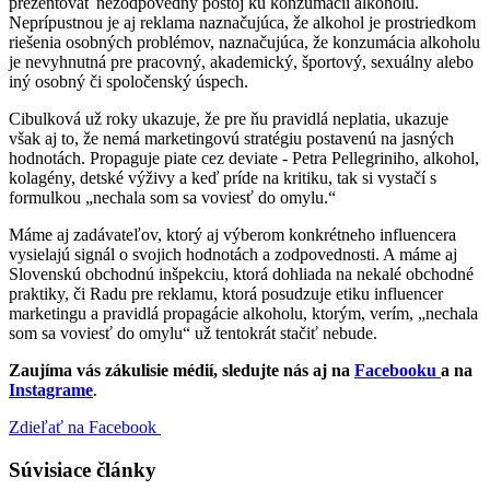
prezentovať nezodpovedný postoj ku konzumácii alkoholu.
Neprípustnou je aj reklama naznačujúca, že alkohol je prostriedkom
riešenia osobných problémov, naznačujúca, že konzumácia alkoholu
je nevyhnutná pre pracovný, akademický, športový, sexuálny alebo
iný osobný či spoločenský úspech.
Cibulková už roky ukazuje, že pre ňu pravidlá neplatia, ukazuje
však aj to, že nemá marketingovú stratégiu postavenú na jasných
hodnotách. Propaguje piate cez deviate - Petra Pellegriniho, alkohol,
kolagény, detské výživy a keď príde na kritiku, tak si vystačí s
formulkou „nechala som sa voviesť do omylu.“
Máme aj zadávateľov, ktorý aj výberom konkrétneho influencera
vysielajú signál o svojich hodnotách a zodpovednosti. A máme aj
Slovenskú obchodnú inšpekciu, ktorá dohliada na nekalé obchodné
praktiky, či Radu pre reklamu, ktorá posudzuje etiku influencer
marketingu a pravidlá propagácie alkoholu, ktorým, verím, „nechala
som sa voviesť do omylu“ už tentokrát stačiť nebude.
Zaujíma vás zákulisie médií, sledujte nás aj na
Facebooku
a na
Instagrame
.
Zdieľať na Facebook
Súvisiace články