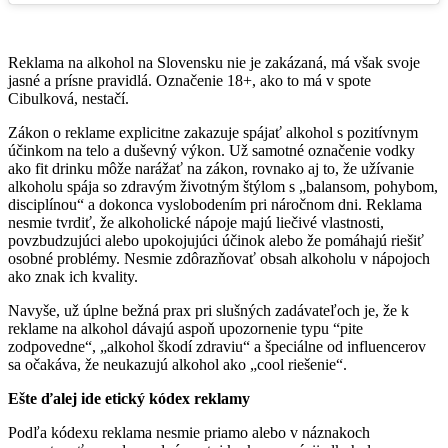
Reklama na alkohol na Slovensku nie je zakázaná, má však svoje
jasné a prísne pravidlá. Označenie 18+, ako to má v spote
Cibulková, nestačí.
Zákon o reklame explicitne zakazuje spájať alkohol s pozitívnym
účinkom na telo a duševný výkon. Už samotné označenie vodky
ako fit drinku môže narážať na zákon, rovnako aj to, že užívanie
alkoholu spája so zdravým životným štýlom s „balansom, pohybom,
disciplínou“ a dokonca vyslobodením pri náročnom dni. Reklama
nesmie tvrdiť, že alkoholické nápoje majú liečivé vlastnosti,
povzbudzujúci alebo upokojujúci účinok alebo že pomáhajú riešiť
osobné problémy. Nesmie zdôrazňovať obsah alkoholu v nápojoch
ako znak ich kvality.
Navyše, už úplne bežná prax pri slušných zadávateľoch je, že k
reklame na alkohol dávajú aspoň upozornenie typu “pite
zodpovedne“, „alkohol škodí zdraviu“ a špeciálne od influencerov
sa očakáva, že neukazujú alkohol ako „cool riešenie“.
Ešte ďalej ide etický kódex reklamy
Podľa kódexu reklama nesmie priamo alebo v náznakoch