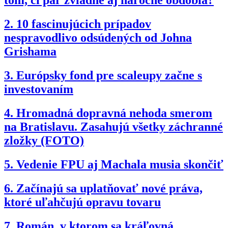
tom, či pár zvládne aj náročné obdobia?
2.
10 fascinujúcich prípadov
nespravodlivo odsúdených od Johna
Grishama
3.
Európsky fond pre scaleupy začne s
investovaním
4.
Hromadná dopravná nehoda smerom
na Bratislavu. Zasahujú všetky záchranné
zložky (FOTO)
5.
Vedenie FPU aj Machala musia skončiť
6.
Začínajú sa uplatňovať nové práva,
ktoré uľahčujú opravu tovaru
7.
Román, v ktorom sa kráľovná