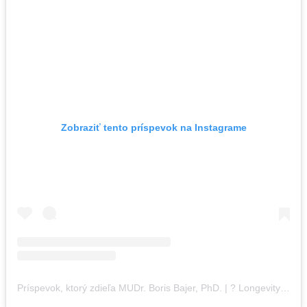
Zobraziť tento príspevok na Instagrame
Príspevok, ktorý zdieľa MUDr. Boris Bajer, PhD. | ? Longevity | ??️‍♂️?‍♂️?‍♂️?? (@borismedicine)