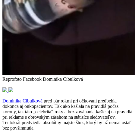
Reprofoto Facebook Dominika Cibulková
Dominika Cibulková
pred pár rokmi pri očkovaní predbehla
dokonca aj onkopacientov. Tak ako kašlala na pravidlá počas
korony, tak táto „celebrita“ roky a bez zaváhania kašle aj na pravidlá
pri reklame s obrovským zásahom na státisíce sledovateľov.
Tentokrát predviedla absolútny majsterštuk, ktorý by už nemal ostať
bez povšimnutia.