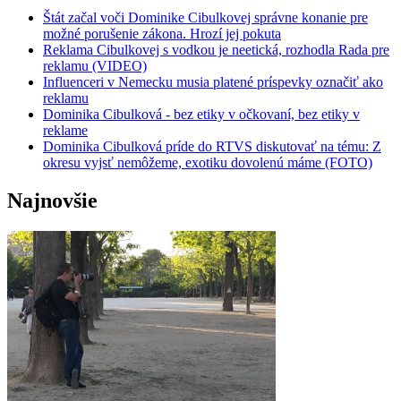
Štát začal voči Dominike Cibulkovej správne konanie pre
možné porušenie zákona. Hrozí jej pokuta
Reklama Cibulkovej s vodkou je neetická, rozhodla Rada pre
reklamu (VIDEO)
Influenceri v Nemecku musia platené príspevky označiť ako
reklamu
Dominika Cibulková - bez etiky v očkovaní, bez etiky v
reklame
Dominika Cibulková príde do RTVS diskutovať na tému: Z
okresu vyjsť nemôžeme, exotiku dovolenú máme (FOTO)
Najnovšie