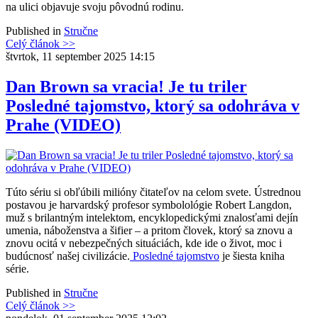
na ulici objavuje svoju pôvodnú rodinu.
Published in
Stručne
Celý článok >>
štvrtok, 11 september 2025 14:15
Dan Brown sa vracia! Je tu triler
Posledné tajomstvo, ktorý sa odohráva v
Prahe (VIDEO)
Túto sériu si obľúbili milióny čitateľov na celom svete. Ústrednou
postavou je harvardský profesor symbolológie Robert Langdon,
muž s brilantným intelektom, encyklopedickými znalosťami dejín
umenia, náboženstva a šifier – a pritom človek, ktorý sa znovu a
znovu ocitá v nebezpečných situáciách, kde ide o život, moc i
budúcnosť našej civilizácie.
Posledné tajomstvo
je šiesta kniha
série.
Published in
Stručne
Celý článok >>