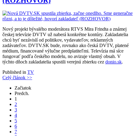
(ROZHOVOR)
Nový projekt bývalého moderátora RTVS Mira Frindta a známej
českej televízie DVTV už naberá konkrétne kontúry. Zakladatelia
chcú byť nezávislí od politikov, vydavateľov, reklamných
zadávateľov. DVTV.SK bude, rovnako ako česká DVTV, platené
médium, financované výlučne predplatiteľmi. Televízia má síce
fungovať podľa českého modelu, no avizuje vlastný obsah. V
týchto dňoch zakladatelia spustili verejnú zbierku cez
donio.sk
.
Published in
TV
Celý článok >>
Začiatok
Predch.
1
2
3
4
5
6
7