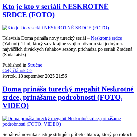
Kto je kto v seriáli NESKROTNÉ
SRDCE (FOTO)
Televízia Doma prináša nový turecký seriál –
Neskrotné srdce
(Yabani). Titul, ktorý sa v krajine svojho pôvodu stal jedným z
najväčších diváckych ťahákov sezóny, prichádza po seriáli Zradená
(Sadakatsiz).
Published in
Stručne
Celý článok >>
štvrtok, 18 september 2025 21:56
Doma prináša turecký megahit Neskrotné
srdce, prinášame podrobnosti (FOTO,
VIDEO)
Seriálová novinka sleduje strhujúci príbeh chlapca, ktorý po rokoch