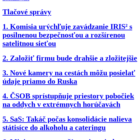
Tlačové správy
1.
Komisia urýchľuje zavádzanie IRIS² s
posilnenou bezpečnosťou a rozšírenou
satelitnou sieťou
2.
Založiť firmu bude drahšie a zložitejšie
3.
Nové kamery na cestách môžu posielať
údaje priamo do Ruska
4.
ČSOB sprístupňuje priestory pobočiek
na oddych v extrémnych horúčavách
5.
SaS: Takáč počas konsolidácie nalieva
státisíce do alkoholu a cateringu