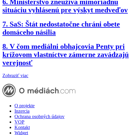
6.
Ministerstvo zneužíva mimoriadnu
situáciu vyhlásenú pre výskyt medveďov
7.
SaS: Štát nedostatočne chráni obete
domáceho násilia
8.
V čom mediálni obhajcovia Penty pri
krížovom vlastníctve zámerne zavádzajú
verejnosť
Zobraziť viac
O projekte
Inzercia
Ochrana osobných údajov
VOP
Kontakt
Widget