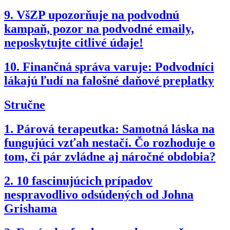
9.
VšZP upozorňuje na podvodnú
kampaň, pozor na podvodné emaily,
neposkytujte citlivé údaje!
10.
Finančná správa varuje: Podvodníci
lákajú ľudí na falošné daňové preplatky
Stručne
1.
Párová terapeutka: Samotná láska na
fungujúci vzťah nestačí. Čo rozhoduje o
tom, či pár zvládne aj náročné obdobia?
2.
10 fascinujúcich prípadov
nespravodlivo odsúdených od Johna
Grishama