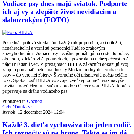
Vodiace psy dnes majú sviatok. Podporte
ich aj vy a zlepšite život nevidiacim a
slabozrakým (FOTO)
Posledná aprílová streda nám každý rok pripomína, akí dôležití,
nenahraditeľní a verní sú pomocníci ľudí so zrakovým
znevýhodnením. Vodiace psy nezištne pomáhajú na ceste do práce,
obchodu, k lekárovi či po úradoch, upozornia na nebezpečenstvo či
nájdu hľadanú vec. V predajniach BILLA zákazníci dokazujú svoj
záujem pomáhať nielen na dnešný Medzinárodný deň vodiacich
psov – do verejnej zbierky Štvornohé oči prispievajú počas celého
roka. Spoločnosť BILLA vo svojej „veľkej rodine“ teraz navyše
privítala novú členku – sučku labradora Clever von BILLA, ktorá sa
pripravuje na dráhu vodiaceho psa.
Published in
Obchod
Celý článok >>
štvrtok, 12 december 2024 12:04
Každé 3. dieťa vychováva iba jeden rodič.
Ich rozpočty sú na hrane. Takto sa im dá