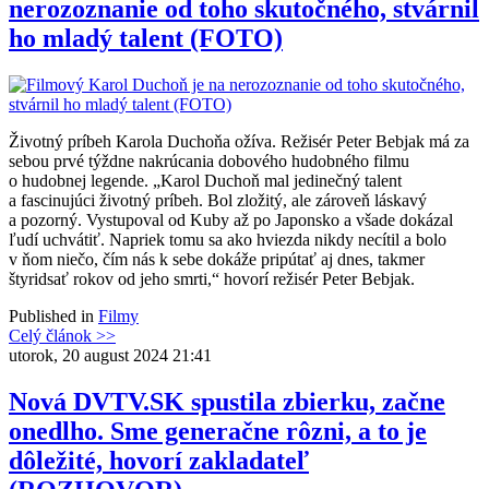
nerozoznanie od toho skutočného, stvárnil
ho mladý talent (FOTO)
Životný príbeh Karola Duchoňa ožíva. Režisér Peter Bebjak má za
sebou prvé týždne nakrúcania dobového hudobného filmu
o hudobnej legende. „Karol Duchoň mal jedinečný talent
a fascinujúci životný príbeh. Bol zložitý, ale zároveň láskavý
a pozorný. Vystupoval od Kuby až po Japonsko a všade dokázal
ľudí uchvátiť. Napriek tomu sa ako hviezda nikdy necítil a bolo
v ňom niečo, čím nás k sebe dokáže pripútať aj dnes, takmer
štyridsať rokov od jeho smrti,“ hovorí režisér Peter Bebjak.
Published in
Filmy
Celý článok >>
utorok, 20 august 2024 21:41
Nová DVTV.SK spustila zbierku, začne
onedlho. Sme generačne rôzni, a to je
dôležité, hovorí zakladateľ