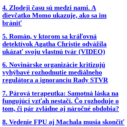
4.
Zlodeji času sú medzi nami. A
dievčatko Momo ukazuje, ako sa im
brániť
5.
Román, v ktorom sa kráľovná
detektívok Agatha Christie odvážila
ukázať svoju vlastnú tvár (VIDEO)
6.
Novinárske organizácie kritizujú
vyhýbavé rozhodnutie mediálneho
regulátora a ignoranciu Rady STVR
7.
Párová terapeutka: Samotná láska na
fungujúci vzťah nestačí. Čo rozhoduje o
tom, či pár zvládne aj náročné obdobia?
8.
Vedenie FPU aj Machala musia skončiť