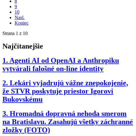
8
9
10
Nasl.
Koniec
Strana 1 z 10
Najčítanejšie
1.
Agenti AI od OpenAI a Anthropiku
vytvárali falošné on-line identity
2.
Lekári vyjadrujú vážne znepokojenie,
že STVR poskytuje priestor Igorovi
Bukovskému
3.
Hromadná dopravná nehoda smerom
na Bratislavu. Zasahujú všetky záchranné
zložky (FOTO)