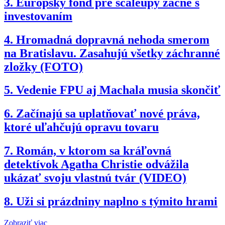
3.
Európsky fond pre scaleupy začne s
investovaním
4.
Hromadná dopravná nehoda smerom
na Bratislavu. Zasahujú všetky záchranné
zložky (FOTO)
5.
Vedenie FPU aj Machala musia skončiť
6.
Začínajú sa uplatňovať nové práva,
ktoré uľahčujú opravu tovaru
7.
Román, v ktorom sa kráľovná
detektívok Agatha Christie odvážila
ukázať svoju vlastnú tvár (VIDEO)
8.
Uži si prázdniny naplno s týmito hrami
Zobraziť viac