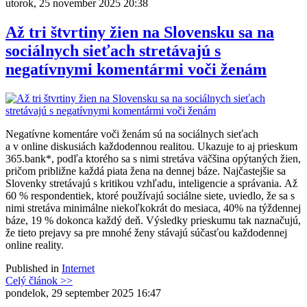
utorok, 25 november 2025 20:38
Až tri štvrtiny žien na Slovensku sa na
sociálnych sieťach stretávajú s
negatívnymi komentármi voči ženám
Negatívne komentáre voči ženám sú na sociálnych sieťach
a v online diskusiách každodennou realitou. Ukazuje to aj prieskum
365.bank*, podľa ktorého sa s nimi stretáva väčšina opýtaných žien,
pričom približne každá piata žena na dennej báze. Najčastejšie sa
Slovenky stretávajú s kritikou vzhľadu, inteligencie a správania. Až
60 % respondentiek, ktoré používajú sociálne siete, uviedlo, že sa s
nimi stretáva minimálne niekoľkokrát do mesiaca, 40% na týždennej
báze, 19 % dokonca každý deň. Výsledky prieskumu tak naznačujú,
že tieto prejavy sa pre mnohé ženy stávajú súčasťou každodennej
online reality.
Published in
Internet
Celý článok >>
pondelok, 29 september 2025 16:47