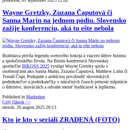
pondelok, 01 september 2025 12:02
Wayne Gretzky, Zuzana Čaputová či
Sanna Marin na jednom pódiu. Slovensko
zažije konferenciu, aká tu ešte nebola
Bratislava privíta legendu svetového hokeja a viacero lídrov biznisu
a spoločenského života. Na Biznis konferencii Slovenskej
sporiteľne
BIKOSS 2025
vystúpi Wayne Gretzky spolu s
osobnosťami ako Sanna Marin, Zuzana Čaputová, Matthew Luhn či
Tomáš Čupr. Podujatie s ambíciou povzbudiť slovenských
podnikateľov a podnikateľky v náročných časoch prinesie inšpirácie
o líderstve, inováciách a odvahe meniť budúcnosť k lepšiemu.
Published in
Marketing
Celý článok >>
utorok, 26 august 2025 20:13
Kto je kto v seriáli ZRADENÁ (FOTO)