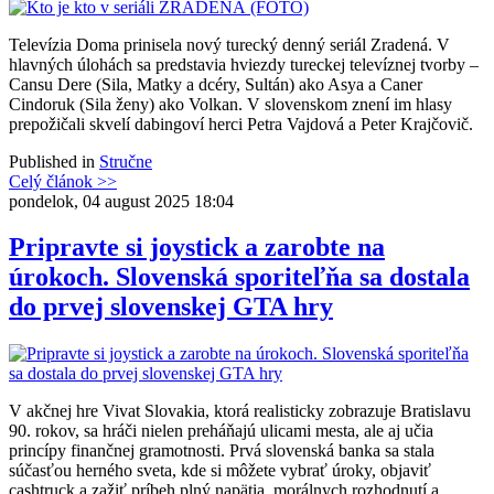
Televízia Doma prinisela nový turecký denný seriál Zradená. V
hlavných úlohách sa predstavia hviezdy tureckej televíznej tvorby –
Cansu Dere (Sila, Matky a dcéry, Sultán) ako Asya a Caner
Cindoruk (Sila ženy) ako Volkan. V slovenskom znení im hlasy
prepožičali skvelí dabingoví herci Petra Vajdová a Peter Krajčovič.
Published in
Stručne
Celý článok >>
pondelok, 04 august 2025 18:04
Pripravte si joystick a zarobte na
úrokoch. Slovenská sporiteľňa sa dostala
do prvej slovenskej GTA hry
V akčnej hre Vivat Slovakia, ktorá realisticky zobrazuje Bratislavu
90. rokov, sa hráči nielen preháňajú ulicami mesta, ale aj učia
princípy finančnej gramotnosti. Prvá slovenská banka sa stala
súčasťou herného sveta, kde si môžete vybrať úroky, objaviť
cashtruck a zažiť príbeh plný napätia, morálnych rozhodnutí a