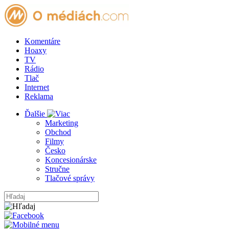
Komentáre
Hoaxy
TV
Rádio
Tlač
Internet
Reklama
Ďalšie
Marketing
Obchod
Filmy
Česko
Koncesionárske
Stručne
Tlačové správy