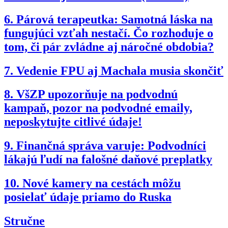
6.
Párová terapeutka: Samotná láska na
fungujúci vzťah nestačí. Čo rozhoduje o
tom, či pár zvládne aj náročné obdobia?
7.
Vedenie FPU aj Machala musia skončiť
8.
VšZP upozorňuje na podvodnú
kampaň, pozor na podvodné emaily,
neposkytujte citlivé údaje!
9.
Finančná správa varuje: Podvodníci
lákajú ľudí na falošné daňové preplatky
10.
Nové kamery na cestách môžu
posielať údaje priamo do Ruska
Stručne