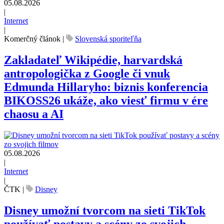
05.08.2026
|
Internet
|
Komerčný článok
|
Slovenská sporiteľňa
Zakladateľ Wikipédie, harvardská
antropologička z Google či vnuk
Edmunda Hillaryho: biznis konferencia
BIKOSS26 ukáže, ako viesť firmu v ére
chaosu a AI
05.08.2026
|
Internet
|
ČTK
|
Disney
Disney umožní tvorcom na sieti TikTok