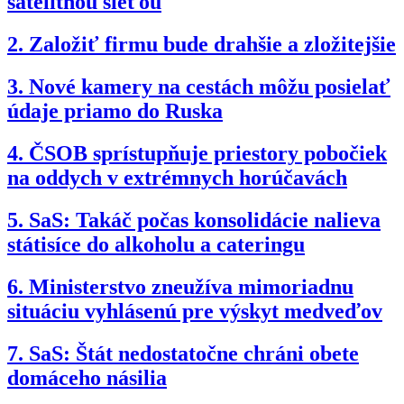
satelitnou sieťou
2.
Založiť firmu bude drahšie a zložitejšie
3.
Nové kamery na cestách môžu posielať
údaje priamo do Ruska
4.
ČSOB sprístupňuje priestory pobočiek
na oddych v extrémnych horúčavách
5.
SaS: Takáč počas konsolidácie nalieva
státisíce do alkoholu a cateringu
6.
Ministerstvo zneužíva mimoriadnu
situáciu vyhlásenú pre výskyt medveďov
7.
SaS: Štát nedostatočne chráni obete
domáceho násilia