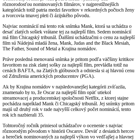
rôznorodosťou nominovaných filmárov, v najprestížnejších
kategóriách totiž patria medzi favoritov v rekordných počtoch ženy
a tvorcovia tmavej pleti či ázijského pôvodu.
Najviac nominácií má tento rok snímka Mank, ktorá sa uchádza o
desať zlatých sošiek vrátane tej za najlepší film. Sedem nominácií
má film Chicagský tribunál. Ďalšími uchádzačmi o cenu za najlepší
film sú Nádejná mladá žena, Mank, Judas and the Black Mesiah,
The Father, Sound of Metal a Krajina nomádov.
Práve posledná menovaná snímka je pritom podľa väčšiny kritikov
favoritom na zisk zlatej sošky za najlepší film, prevládla totiž na
cenách BAFTA, na Zlatých glóbusoch a odniesla si aj hlavnú cenu
od Združenia amerických producentov (PGA).
Ak by Krajina nomádov v najsledovanejšej kategórii zvíťazila,
znamenalo by to, že Oscar za najlepší film opäť utiekol
streamovacej a producentskej spoločnosti Netflix, z ktorej stajne
pochádza napríklad Mank či Chicagský tribunál. Jej snímky pritom
majú už druhý rok v rade najvyšší celkový počet nominácií, tento
rok ich nazbierali 35.
Tohtoročný ročník priniesol uchádzačov o ocenenie s najviac
rôznorodým pôvodom v histórii Oscarov. Deväť z desiatich hercov
a herečiek nominovaných za najlepší výkon vo vedľajšej a hlavnej