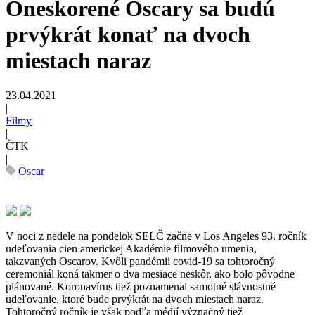
Oneskorené Oscary sa budú
prvýkrát konať na dvoch
miestach naraz
23.04.2021
|
Filmy
|
ČTK
|
Oscar
V noci z nedele na pondelok SELČ začne v Los Angeles 93. ročník
udeľovania cien americkej Akadémie filmového umenia,
takzvaných Oscarov. Kvôli pandémii covid-19 sa tohtoročný
ceremoniál koná takmer o dva mesiace neskôr, ako bolo pôvodne
plánované. Koronavírus tiež poznamenal samotné slávnostné
udeľovanie, ktoré bude prvýkrát na dvoch miestach naraz.
Tohtoročný ročník je však podľa médií význačný tiež