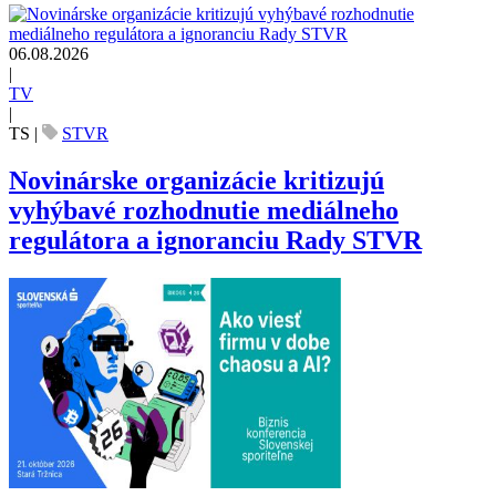
06.08.2026
|
TV
|
TS
|
STVR
Novinárske organizácie kritizujú
vyhýbavé rozhodnutie mediálneho
regulátora a ignoranciu Rady STVR