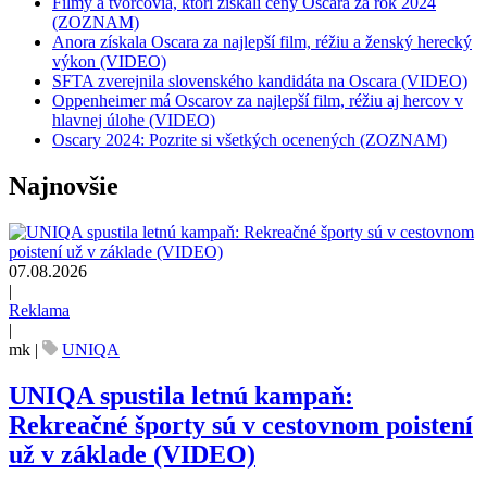
Filmy a tvorcovia, ktorí získali ceny Oscara za rok 2024
(ZOZNAM)
Anora získala Oscara za najlepší film, réžiu a ženský herecký
výkon (VIDEO)
SFTA zverejnila slovenského kandidáta na Oscara (VIDEO)
Oppenheimer má Oscarov za najlepší film, réžiu aj hercov v
hlavnej úlohe (VIDEO)
Oscary 2024: Pozrite si všetkých ocenených (ZOZNAM)
Najnovšie
07.08.2026
|
Reklama
|
mk
|
UNIQA
UNIQA spustila letnú kampaň:
Rekreačné športy sú v cestovnom poistení
už v základe (VIDEO)