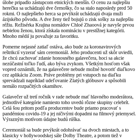
úlohe pripadlo zástupcom etnických menšín. O cenu za najlepšiu
herečku sa uchádzajú dve černošky, čo sa stalo naposledy pred 50
rokmi. O najlepšieho herca sa prvýkrát uchádzajú dvaja muži
ázijského pôvodu. A dve ženy tiež bojujú o zisk sošky za najlepšiu
réžiu. Režisérka Krajina nomádov Chloé Zhaoová je navyše prvou
nebielou ženou, ktorá získala nomináciu v prestížnej kategórii.
Mnoho médií ju považuje za favoritku.
Pomerne nejasné zatiaľ ostáva, ako bude za koronavirových
reštrikcií vyzerať sám ceremoniál. Jeho producenti už skôr uviedli,
že chcú zachovať zdanie honosného galavečera, hoci sa akcie
nezúčastní toľko ľudí, ako býva zvykom. Všetkým hosťom však
vopred oznámili, že na galavečere nebude možné hovoriť diaľkovo
cez aplikáciu Zoom. Práve problémy pri vstupoch na diaľku
sprevádzali napríklad udeľovanie Zlatých glóbusov a spôsobili
nemálo rozpačitých okamihov.
Galavečer už tretí ročník v rade nebude mať hlavného moderátora,
jednotlivé kategórie namiesto toho uvedú rôzne skupiny celebrít.
Celá šou pritom podľa producentov bude priamo pracovať s
pandémiou covidu-19 a jej ničivými dopadmi na filmový priemysel.
Výrazným motívom údajne budú rúška.
Ceremoniál sa bude prvýkrát odohrávať na dvoch miestach, a to
klasicky v hollywoodskej sále Dolby Theatre, a potom tiež v