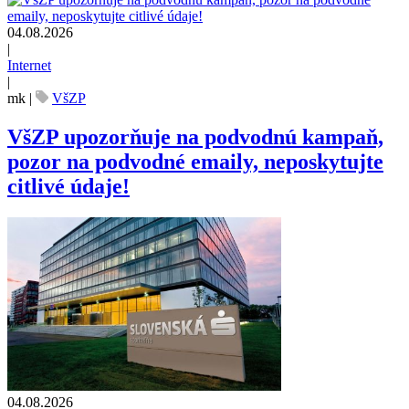
04.08.2026
|
Internet
|
mk
|
VšZP
VšZP upozorňuje na podvodnú kampaň,
pozor na podvodné emaily, neposkytujte
citlivé údaje!
04.08.2026