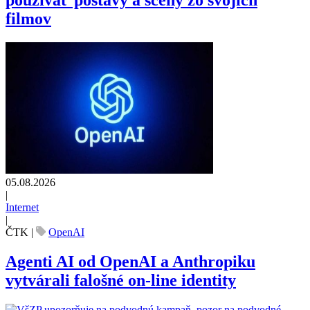
používať postavy a scény zo svojich
filmov
05.08.2026
|
Internet
|
ČTK
|
OpenAI
Agenti AI od OpenAI a Anthropiku
vytvárali falošné on-line identity