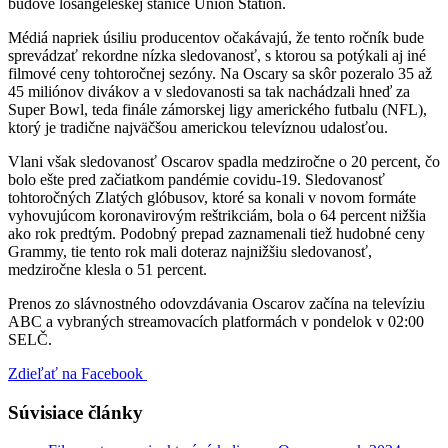
budove losangeleskej stanice Union Station.
Médiá napriek úsiliu producentov očakávajú, že tento ročník bude
sprevádzať rekordne nízka sledovanosť, s ktorou sa potýkali aj iné
filmové ceny tohtoročnej sezóny. Na Oscary sa skôr pozeralo 35 až
45 miliónov divákov a v sledovanosti sa tak nachádzali hneď za
Super Bowl, teda finále zámorskej ligy amerického futbalu (NFL),
ktorý je tradične najväčšou americkou televíznou udalosťou.
Vlani však sledovanosť Oscarov spadla medziročne o 20 percent, čo
bolo ešte pred začiatkom pandémie covidu-19. Sledovanosť
tohtoročných Zlatých glóbusov, ktoré sa konali v novom formáte
vyhovujúcom koronavirovým reštrikciám, bola o 64 percent nižšia
ako rok predtým. Podobný prepad zaznamenali tiež hudobné ceny
Grammy, tie tento rok mali doteraz najnižšiu sledovanosť,
medziročne klesla o 51 percent.
Prenos zo slávnostného odovzdávania Oscarov začína na televíziu
ABC a vybraných streamovacích platformách v pondelok v 02:00
SELČ.
Zdieľať na Facebook
Súvisiace články