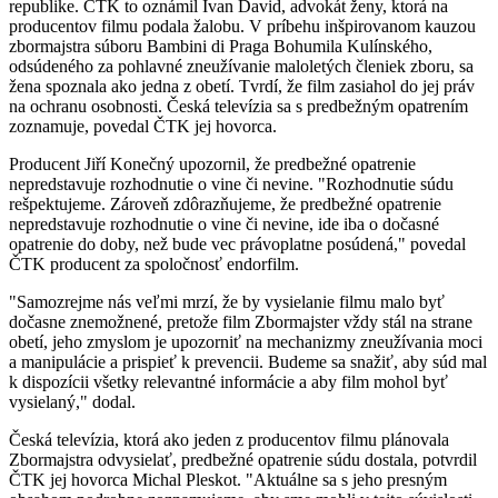
republike. ČTK to oznámil Ivan David, advokát ženy, ktorá na
producentov filmu podala žalobu. V príbehu inšpirovanom kauzou
zbormajstra súboru Bambini di Praga Bohumila Kulínského,
odsúdeného za pohlavné zneužívanie maloletých členiek zboru, sa
žena spoznala ako jedna z obetí. Tvrdí, že film zasiahol do jej práv
na ochranu osobnosti. Česká televízia sa s predbežným opatrením
zoznamuje, povedal ČTK jej hovorca.
Producent Jiří Konečný upozornil, že predbežné opatrenie
nepredstavuje rozhodnutie o vine či nevine. "Rozhodnutie súdu
rešpektujeme. Zároveň zdôrazňujeme, že predbežné opatrenie
nepredstavuje rozhodnutie o vine či nevine, ide iba o dočasné
opatrenie do doby, než bude vec právoplatne posúdená," povedal
ČTK producent za spoločnosť endorfilm.
"Samozrejme nás veľmi mrzí, že by vysielanie filmu malo byť
dočasne znemožnené, pretože film Zbormajster vždy stál na strane
obetí, jeho zmyslom je upozorniť na mechanizmy zneužívania moci
a manipulácie a prispieť k prevencii. Budeme sa snažiť, aby súd mal
k dispozícii všetky relevantné informácie a aby film mohol byť
vysielaný," dodal.
Česká televízia, ktorá ako jeden z producentov filmu plánovala
Zbormajstra odvysielať, predbežné opatrenie súdu dostala, potvrdil
ČTK jej hovorca Michal Pleskot. "Aktuálne sa s jeho presným