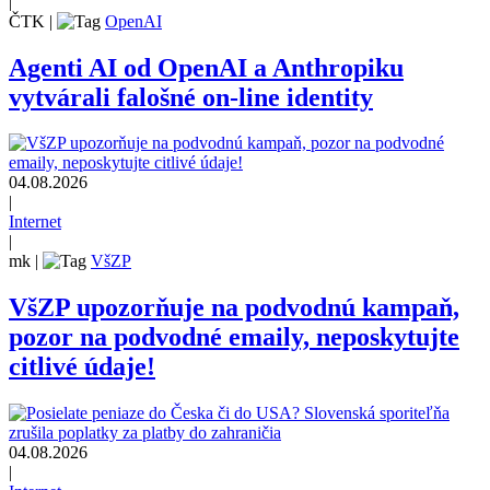
|
ČTK
|
OpenAI
Agenti AI od OpenAI a Anthropiku
vytvárali falošné on-line identity
04.08.2026
|
Internet
|
mk
|
VšZP
VšZP upozorňuje na podvodnú kampaň,
pozor na podvodné emaily, neposkytujte
citlivé údaje!
04.08.2026
|