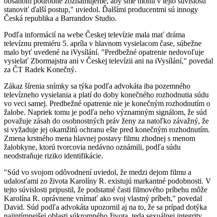
obsahom podrobne zoznamujeme, aby sme mohli v tejto súvislosti
stanoviť ďalší postup," uviedol. Ďalšími producentmi sú innogy
Česká republika a Barrandov Studio.
Podľa informácií na webe Českej televízie mala mať dráma
televíznu premiéru 5. apríla v hlavnom vysielacom čase, súbežne
malo byť uvedené na iVysílání. "Predbežné opatrenie nedovoľuje
vysielať Zbormajstra ani v Českej televízii ani na iVysílání," povedal
za ČT Radek Konečný.
Zákaz šírenia snímky sa týka podľa advokáta iba pozemného
televízneho vysielania a platí do doby konečného rozhodnutia súdu
vo veci samej. Predbežné opatrenie nie je konečným rozhodnutím o
žalobe. Napriek tomu je podľa neho významným signálom, že súd
považuje zásah do osobnostných práv ženy za natoľko závažný, že
si vyžaduje jej okamžitú ochranu ešte pred konečným rozhodnutím.
Zmena krstného mena hlavnej postavy filmu zhodnej s menom
žalobkyne, ktorú tvorcovia nedávno oznámili, podľa súdu
neodstraňuje riziko identifikácie.
"Súd vo svojom odôvodnení uviedol, že medzi dejom filmu a
udalosťami zo života Karolíny R. existujú markantné podobnosti. V
tejto súvislosti pripustil, že podstatné časti filmového príbehu môže
Karolína R. oprávnene vnímať ako svoj vlastný príbeh," povedal
David. Súd podľa advokáta upozornil aj na to, že sa prípad dotýka
najintímnejšej oblasti súkromného života, teda sexuálnej integrity.