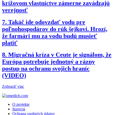
krížovom vlastníctve zámerne zavádzajú
verejnosť
7.
Takáč ide odovzdať vodu pre
poľnohospodárov do rúk šejkovi. Hrozí,
že farmári mu za vodu budú musieť
platiť
8.
Migračná kríza v Ceute je signálom, že
Európa potrebuje jednotný a rázny
postup na ochranu svojich hraníc
(VIDEO)
Zobraziť viac
O projekte
Inzercia
Ochrana osobných údajov