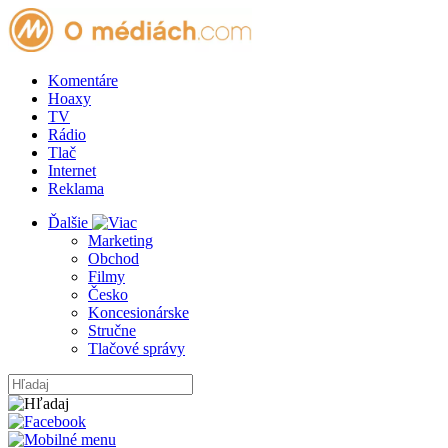
Komentáre
Hoaxy
TV
Rádio
Tlač
Internet
Reklama
Ďalšie
Marketing
Obchod
Filmy
Česko
Koncesionárske
Stručne
Tlačové správy