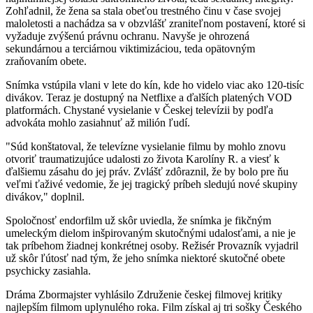
Zohľadnil, že žena sa stala obeťou trestného činu v čase svojej
maloletosti a nachádza sa v obzvlášť zraniteľnom postavení, ktoré si
vyžaduje zvýšenú právnu ochranu. Navyše je ohrozená
sekundárnou a terciárnou viktimizáciou, teda opätovným
zraňovaním obete.
Snímka vstúpila vlani v lete do kín, kde ho videlo viac ako 120-tisíc
divákov. Teraz je dostupný na Netflixe a ďalších platených VOD
platformách. Chystané vysielanie v Českej televízii by podľa
advokáta mohlo zasiahnuť až milión ľudí.
"Súd konštatoval, že televízne vysielanie filmu by mohlo znovu
otvoriť traumatizujúce udalosti zo života Karolíny R. a viesť k
ďalšiemu zásahu do jej práv. Zvlášť zdôraznil, že by bolo pre ňu
veľmi ťaživé vedomie, že jej tragický príbeh sledujú nové skupiny
divákov," doplnil.
Spoločnosť endorfilm už skôr uviedla, že snímka je fikčným
umeleckým dielom inšpirovaným skutočnými udalosťami, a nie je
tak príbehom žiadnej konkrétnej osoby. Režisér Provazník vyjadril
už skôr ľútosť nad tým, že jeho snímka niektoré skutočné obete
psychicky zasiahla.
Dráma Zbormajster vyhlásilo Združenie českej filmovej kritiky
najlepším filmom uplynulého roka. Film získal aj tri sošky Českého