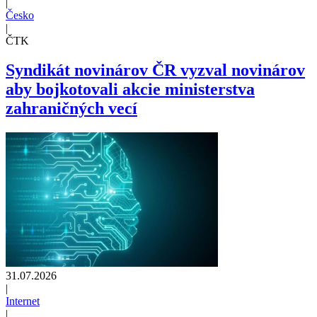
|
Česko
|
ČTK
Syndikát novinárov ČR vyzval novinárov
aby bojkotovali akcie ministerstva
zahraničných vecí
31.07.2026
|
Internet
|