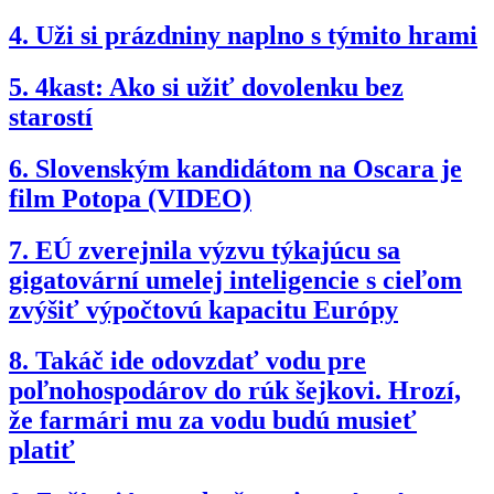
4.
Uži si prázdniny naplno s týmito hrami
5.
4kast: Ako si užiť dovolenku bez
starostí
6.
Slovenským kandidátom na Oscara je
film Potopa (VIDEO)
7.
EÚ zverejnila výzvu týkajúcu sa
gigatovární umelej inteligencie s cieľom
zvýšiť výpočtovú kapacitu Európy
8.
Takáč ide odovzdať vodu pre
poľnohospodárov do rúk šejkovi. Hrozí,
že farmári mu za vodu budú musieť
platiť