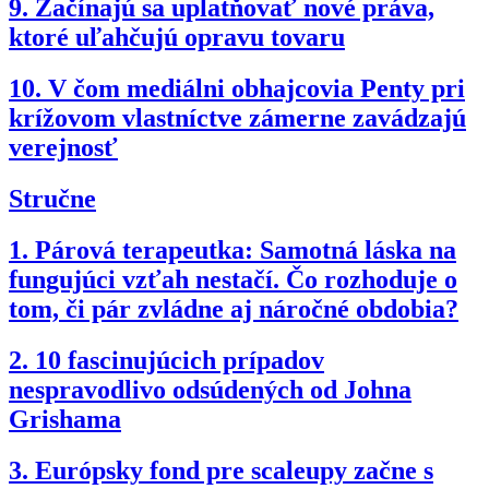
9.
Začínajú sa uplatňovať nové práva,
ktoré uľahčujú opravu tovaru
10.
V čom mediálni obhajcovia Penty pri
krížovom vlastníctve zámerne zavádzajú
verejnosť
Stručne
1.
Párová terapeutka: Samotná láska na
fungujúci vzťah nestačí. Čo rozhoduje o
tom, či pár zvládne aj náročné obdobia?
2.
10 fascinujúcich prípadov
nespravodlivo odsúdených od Johna
Grishama
3.
Európsky fond pre scaleupy začne s