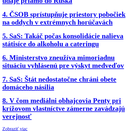
údaje priamo do Ruska
4.
ČSOB sprístupňuje priestory pobočiek
na oddych v extrémnych horúčavách
5.
SaS: Takáč počas konsolidácie nalieva
státisíce do alkoholu a cateringu
6.
Ministerstvo zneužíva mimoriadnu
situáciu vyhlásenú pre výskyt medveďov
7.
SaS: Štát nedostatočne chráni obete
domáceho násilia
8.
V čom mediálni obhajcovia Penty pri
krížovom vlastníctve zámerne zavádzajú
verejnosť
Zobraziť viac