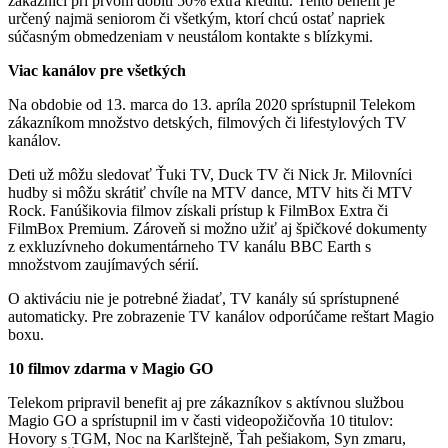
zákazníci pri prvom dobití 50% extra kreditu. Tento benefit je
určený najmä seniorom či všetkým, ktorí chcú ostať napriek
súčasným obmedzeniam v neustálom kontakte s blízkymi.
Viac kanálov pre všetkých
Na obdobie od 13. marca do 13. apríla 2020 sprístupnil Telekom
zákazníkom množstvo detských, filmových či lifestylových TV
kanálov.
Deti už môžu sledovať Ťuki TV, Duck TV či Nick Jr. Milovníci
hudby si môžu skrátiť chvíle na MTV dance, MTV hits či MTV
Rock. Fanúšikovia filmov získali prístup k FilmBox Extra či
FilmBox Premium. Zároveň si možno užiť aj špičkové dokumenty
z exkluzívneho dokumentárneho TV kanálu BBC Earth s
množstvom zaujímavých sérií.
O aktiváciu nie je potrebné žiadať, TV kanály sú sprístupnené
automaticky. Pre zobrazenie TV kanálov odporúčame reštart Magio
boxu.
10 filmov zdarma v Magio GO
Telekom pripravil benefit aj pre zákazníkov s aktívnou službou
Magio GO a sprístupnil im v časti videopožičovňa 10 titulov:
Hovory s TGM, Noc na Karlštejně, Ťah pešiakom, Syn zmaru,