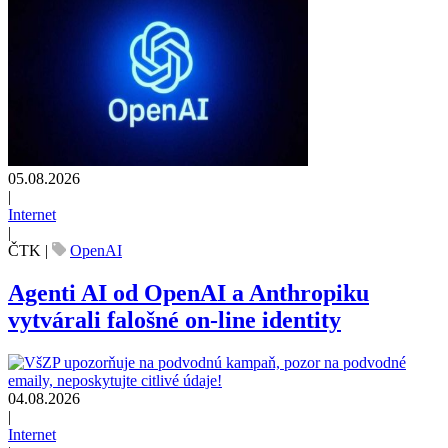
05.08.2026
|
Internet
|
ČTK
|
OpenAI
Agenti AI od OpenAI a Anthropiku
vytvárali falošné on-line identity
04.08.2026
|
Internet