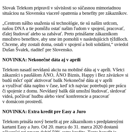
Slovak Telekom pripravil v súvislosti so súčasnou mimoriadnou
situáciou na Slovensku viaceré opatrenia a benefity pre zákazníkov.
„Centrom nášho snaženia sú technológie, tie sú naším srdcom,
našou DNA a tie pomôžu ostať našim ľudom v spojení, pracovať,
ďalej študovať alebo sa zabávať. Preto prinášame zákazníkom
množstvo benefitov, aby sme im pomohli v nasledujúcich týždňoch.
Chceme, aby zostali doma, ostali v spojení a boli solidárni,“ uviedol
Dušan Švalek, riaditeľ pre Slovensko.
NOVINKA: Nekonečné dáta aj v apríli
Telekom nasadí nevídanú akciu na mobilné dáta aj v apríli. Všetci
zákazníci s paušálom ÁNO, ÁNO Biznis, Happy i Bez záväzkov si
budú môcť opäť aktivovať balík Nekonečné dáta aj v apríli
a využívať dáta naplno v čase, keď ich najviac potrebujú pre prácu
či spojenie z domu. Nevídaný balík dát umožní študovať, sledovať
videá, počúvať hudbu alebo viesť konferencie a pracovať
v domácom prostredí.
NOVINKA: Extra kredit pre Easy a Juro
Telekom prináša nový benefit aj pre zákazníkom s predplatenými
kartami Easy a Juro. Od 20. marca do 31. marca 2020 dostanú