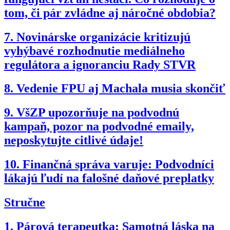
tom, či pár zvládne aj náročné obdobia?
7.
Novinárske organizácie kritizujú
vyhýbavé rozhodnutie mediálneho
regulátora a ignoranciu Rady STVR
8.
Vedenie FPU aj Machala musia skončiť
9.
VšZP upozorňuje na podvodnú
kampaň, pozor na podvodné emaily,
neposkytujte citlivé údaje!
10.
Finančná správa varuje: Podvodníci
lákajú ľudí na falošné daňové preplatky
Stručne
1.
Párová terapeutka: Samotná láska na