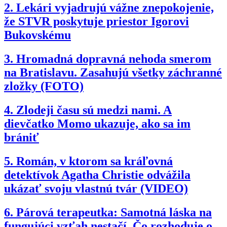
2.
Lekári vyjadrujú vážne znepokojenie,
že STVR poskytuje priestor Igorovi
Bukovskému
3.
Hromadná dopravná nehoda smerom
na Bratislavu. Zasahujú všetky záchranné
zložky (FOTO)
4.
Zlodeji času sú medzi nami. A
dievčatko Momo ukazuje, ako sa im
brániť
5.
Román, v ktorom sa kráľovná
detektívok Agatha Christie odvážila
ukázať svoju vlastnú tvár (VIDEO)
6.
Párová terapeutka: Samotná láska na
fungujúci vzťah nestačí. Čo rozhoduje o