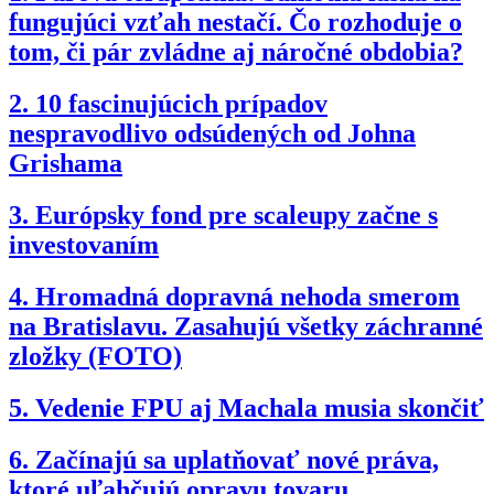
fungujúci vzťah nestačí. Čo rozhoduje o
tom, či pár zvládne aj náročné obdobia?
2.
10 fascinujúcich prípadov
nespravodlivo odsúdených od Johna
Grishama
3.
Európsky fond pre scaleupy začne s
investovaním
4.
Hromadná dopravná nehoda smerom
na Bratislavu. Zasahujú všetky záchranné
zložky (FOTO)
5.
Vedenie FPU aj Machala musia skončiť
6.
Začínajú sa uplatňovať nové práva,
ktoré uľahčujú opravu tovaru