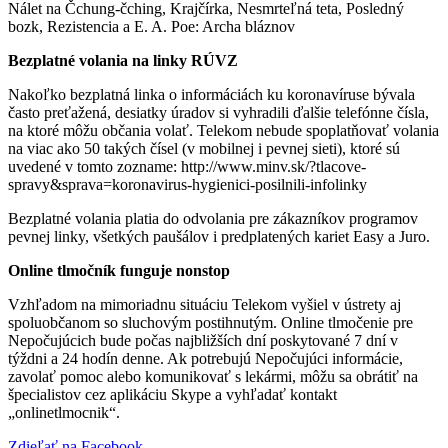
Nálet na Čchung-čching, Krajčírka, Nesmrteľná teta, Posledný
bozk, Rezistencia a E. A. Poe: Archa bláznov
Bezplatné volania na linky RÚVZ
Nakoľko bezplatná linka o informáciách ku koronavíruse bývala
často preťažená, desiatky úradov si vyhradili ďalšie telefónne čísla,
na ktoré môžu občania volať. Telekom nebude spoplatňovať volania
na viac ako 50 takých čísel (v mobilnej i pevnej sieti), ktoré sú
uvedené v tomto zozname: http://www.minv.sk/?tlacove-
spravy&sprava=koronavirus-hygienici-posilnili-infolinky
Bezplatné volania platia do odvolania pre zákazníkov programov
pevnej linky, všetkých paušálov i predplatených kariet Easy a Juro.
Online tlmočník funguje nonstop
Vzhľadom na mimoriadnu situáciu Telekom vyšiel v ústrety aj
spoluobčanom so sluchovým postihnutým. Online tlmočenie pre
Nepočujúcich bude počas najbližších dní poskytované 7 dní v
týždni a 24 hodín denne. Ak potrebujú Nepočujúci informácie,
zavolať pomoc alebo komunikovať s lekármi, môžu sa obrátiť na
špecialistov cez aplikáciu Skype a vyhľadať kontakt
„onlinetlmocnik“.
Zdieľať na Facebook