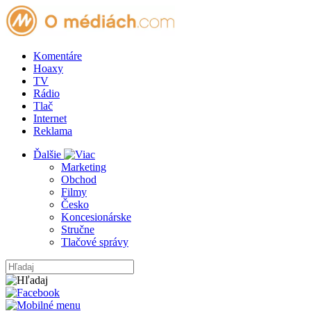
Komentáre
Hoaxy
TV
Rádio
Tlač
Internet
Reklama
Ďalšie
Marketing
Obchod
Filmy
Česko
Koncesionárske
Stručne
Tlačové správy