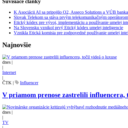
Súvisiace články
K Asociácii AI sa pripojilo O2, Asseco Solutions a VÚB bank
Slovak Telekom sa stáva prvým telekomunikačným operátorom
Etický kódex pre vývoj, implementáciu a používanie umelej int
Na Slovensku vznikol prvý Etický kódex umelej inteligencie
Vznikla Etická komisia pre zodpovedné používanie umelej inte
Najnovšie
dnes |
|
Internet
|
ČTK
|
Influencer
V priamom prenose zastrelili influencera, t
dnes |
|
TV
|