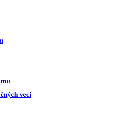
mu
kému
ičných vecí