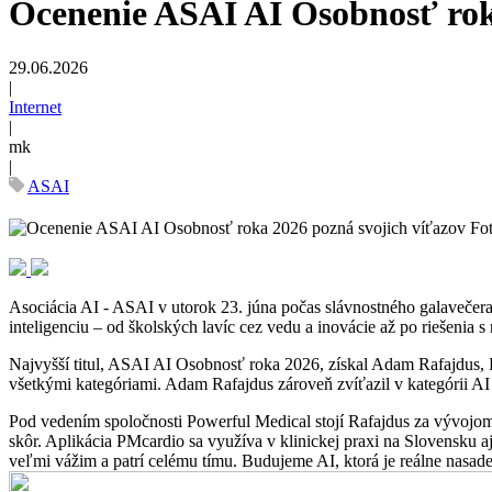
Ocenenie ASAI AI Osobnosť rok
29.06.2026
|
Internet
|
mk
|
ASAI
Fo
Asociácia AI - ASAI v utorok 23. júna počas slávnostného galaveče
inteligenciu – od školských lavíc cez vedu a inovácie až po riešeni
Najvyšší titul, ASAI AI Osobnosť roka 2026, získal Adam Rafajdus, He
všetkými kategóriami. Adam Rafajdus zároveň zvíťazil v kategórii AI
Pod vedením spoločnosti Powerful Medical stojí Rafajdus za vývojom 
skôr. Aplikácia PMcardio sa využíva v klinickej praxi na Slovensku 
veľmi vážim a patrí celému tímu. Budujeme AI, ktorá je reálne nasad