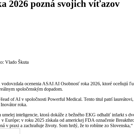
a 2026 pozná svojich víťazov
to: Vlado Škuta
ra vodovzdala ocenenia ASAI AI Osobnosť roka 2026, ktoré oceňujú ľu
a s reálnym spoločenským dopadom.
ad of AI v spoločnosti Powerful Medical. Tento titul patrí laureátovi,
 Inovátor roka.
umelej inteligencie, ktorá dokáže z bežného EKG odhaliť infarkt s dvo
aj v Európe; v roku 2025 získala od americkej FDA označenie Breakthr
ená v praxi a zachraňuje životy. Som hrdý, že to robíme zo Slovenska