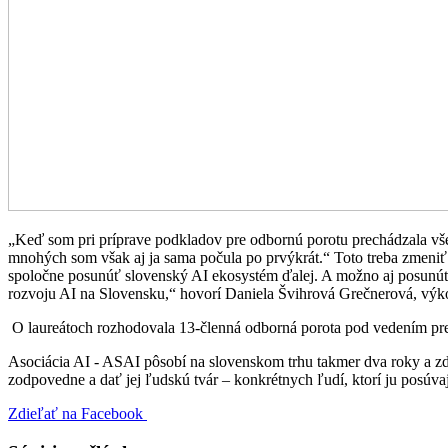
„Keď som pri príprave podkladov pre odbornú porotu prechádzala vše
mnohých som však aj ja sama počula po prvýkrát.“ Toto treba zmeniť.
spoločne posunúť slovenský AI ekosystém ďalej. A možno aj posunúť 
rozvoju AI na Slovensku,“ hovorí Daniela Švihrová Grečnerová, výk
O laureátoch rozhodovala 13-členná odborná porota pod vedením pr
Asociácia AI - ASAI pôsobí na slovenskom trhu takmer dva roky a zdru
zodpovedne a dať jej ľudskú tvár – konkrétnych ľudí, ktorí ju posúva
Zdieľať na Facebook