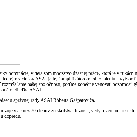
tky nominácie, videla som množstvo úžasnej práce, ktorá je v rukách n
 Jedným z cieľov ASAI je byť amplifikátorom tohto talentu a vytvoriť 
rozmýšľanie našej spoločnosti, poďme konečne venovať pozornosť tým, 
onná riaditeľka ASAI.
edsedu správnej rady ASAI Róberta Gašparoviča.
žuje viac než 70 členov zo školstva, biznisu, vedy a verejného sektor
jú dopredu.