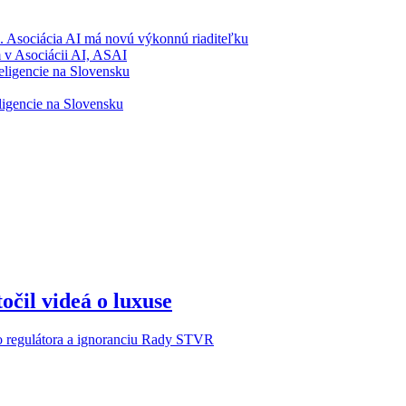
a. Asociácia AI má novú výkonnú riaditeľku
 v Asociácii AI, ASAI
eligencie na Slovensku
ligencie na Slovensku
očil videá o luxuse