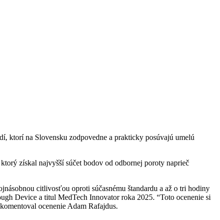
dí, ktorí na Slovensku zodpovedne a prakticky posúvajú umelú
 ktorý získal najvyšší súčet bodov od odbornej poroty naprieč
jnásobnou citlivosťou oproti súčasnému štandardu a až o tri hodiny
ough Device a titul MedTech Innovator roka 2025. “Toto ocenenie si
,“ komentoval ocenenie Adam Rafajdus.