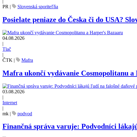
|
PR
|
Slovenská sporiteľňa
Posielate peniaze do Česka či do USA? Slov
04.08.2026
|
Tlač
|
ČTK
|
Mafra
Mafra ukončí vydávanie Cosmopolitanu a
03.08.2026
|
Internet
|
mk
|
podvod
Finančná správa varuje: Podvodníci lákajú