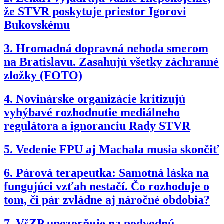
že STVR poskytuje priestor Igorovi
Bukovskému
3.
Hromadná dopravná nehoda smerom
na Bratislavu. Zasahujú všetky záchranné
zložky (FOTO)
4.
Novinárske organizácie kritizujú
vyhýbavé rozhodnutie mediálneho
regulátora a ignoranciu Rady STVR
5.
Vedenie FPU aj Machala musia skončiť
6.
Párová terapeutka: Samotná láska na
fungujúci vzťah nestačí. Čo rozhoduje o
tom, či pár zvládne aj náročné obdobia?
7.
VšZP upozorňuje na podvodnú