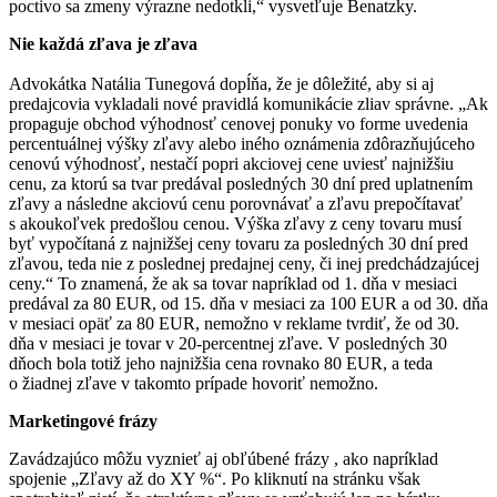
poctivo sa zmeny výrazne nedotkli,“ vysvetľuje Benatzky.
Nie každá zľava je zľava
Advokátka Natália Tunegová dopĺňa, že je dôležité, aby si aj
predajcovia vykladali nové pravidlá komunikácie zliav správne. „Ak
propaguje obchod výhodnosť cenovej ponuky vo forme uvedenia
percentuálnej výšky zľavy alebo iného oznámenia zdôrazňujúceho
cenovú výhodnosť, nestačí popri akciovej cene uviesť najnižšiu
cenu, za ktorú sa tvar predával posledných 30 dní pred uplatnením
zľavy a následne akciovú cenu porovnávať a zľavu prepočítavať
s akoukoľvek predošlou cenou. Výška zľavy z ceny tovaru musí
byť vypočítaná z najnižšej ceny tovaru za posledných 30 dní pred
zľavou, teda nie z poslednej predajnej ceny, či inej predchádzajúcej
ceny.“ To znamená, že ak sa tovar napríklad od 1. dňa v mesiaci
predával za 80 EUR, od 15. dňa v mesiaci za 100 EUR a od 30. dňa
v mesiaci opäť za 80 EUR, nemožno v reklame tvrdiť, že od 30.
dňa v mesiaci je tovar v 20-percentnej zľave. V posledných 30
dňoch bola totiž jeho najnižšia cena rovnako 80 EUR, a teda
o žiadnej zľave v takomto prípade hovoriť nemožno.
Marketingové frázy
Zavádzajúco môžu vyznieť aj obľúbené frázy , ako napríklad
spojenie „Zľavy až do XY %“. Po kliknutí na stránku však