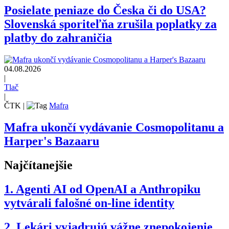
Posielate peniaze do Česka či do USA?
Slovenská sporiteľňa zrušila poplatky za
platby do zahraničia
04.08.2026
|
Tlač
|
ČTK
|
Mafra
Mafra ukončí vydávanie Cosmopolitanu a
Harper's Bazaaru
Najčítanejšie
1.
Agenti AI od OpenAI a Anthropiku
vytvárali falošné on-line identity
2.
Lekári vyjadrujú vážne znepokojenie,