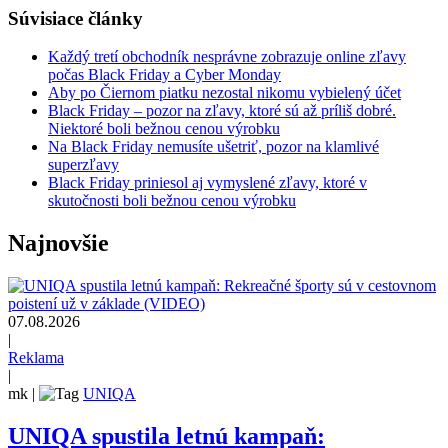
Súvisiace články
Každý tretí obchodník nesprávne zobrazuje online zľavy
počas Black Friday a Cyber Monday
Aby po Čiernom piatku nezostal nikomu vybielený účet
Black Friday – pozor na zľavy, ktoré sú až príliš dobré.
Niektoré boli bežnou cenou výrobku
Na Black Friday nemusíte ušetriť, pozor na klamlivé
superzľavy
Black Friday priniesol aj vymyslené zľavy, ktoré v
skutočnosti boli bežnou cenou výrobku
Najnovšie
07.08.2026
|
Reklama
|
mk
|
UNIQA
UNIQA spustila letnú kampaň: