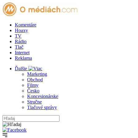
Komentáre
Hoaxy
TV
Rádio
Tlač
Internet
Reklama
Ďalšie
Marketing
Obchod
Filmy
Česko
Koncesionárske
Stručne
Tlačové správy