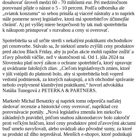
dosahovať úroveň medzi 60 - 70 miliónmi eur. Pri medziročnom
porovnaní pôjde o nárast o 5 - 10 percent. Podľa odborníka ale
„sviatok konzumu“ so sebou prináša aj viaceré nástrahy a to napriek
stále pomerne novej legislatíve, ktorá má spotrebiteľov účinnejšie
chrániť. Aj pri vyššej miere bezpečnosti by tak mali spotrebitelia
k nákupom pristupovať s rozvahou a ceny si overovať.
Spotrebitelia sa už určite stretli s nekalými praktikami obchodníkov
pri cenotvorbe. Stávalo sa, že niektorí umelo zvýšili ceny produktov
pred akciou Black Friday, aby ju počas akcie mohli rapídne znížiť a
zľavy pôsobili väčšie, než v skutočnosti sú. Od 1. júla 2024 na
Slovensku platí nový zákon o ochrane spotrebiteľa, ktorý upravuje
aj uvádzanie falošných zliav. „Cieľom legislatívnych zmien, ktoré
v júli vstúpili do platnosti bolo, aby si spotrebitelia boli vopred
vedomí podmienok, za ktorých nakupujú, a ich obchodné správanie
nebolo ovplyvnené klamlivými praktikami,“ hovorí advokátka
Natália Tunegová z PETERKA & PARTNERS.
Marketér Michal Benatzky aj napriek tomu odporúča naďalej
sledovať recenzie a historické ceny overovať, napríklad cez
porovnávacie portály. „Nová legislatíva zmenila len niekoľko
základných pravidiel, pričom snahou zákonodarcov bolo zakročiť
proti veľkým hráčom, ktorí ceny produktov pred zľavovými akciami
buď umelo navyšovali, alebo uvádzali ako pôvodné sumy, za ktoré
sa produkt už dlho nepredával. Menších e-shopov, ktoré podnikajú