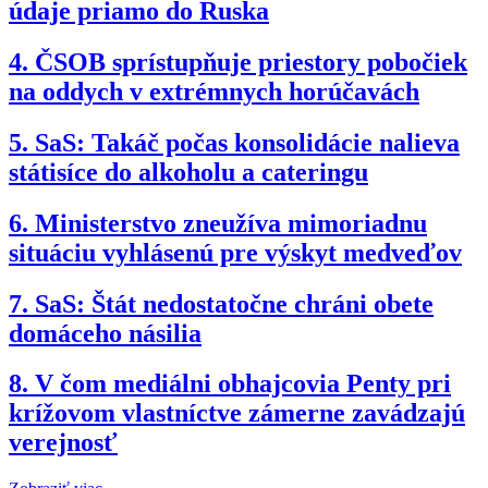
údaje priamo do Ruska
4.
ČSOB sprístupňuje priestory pobočiek
na oddych v extrémnych horúčavách
5.
SaS: Takáč počas konsolidácie nalieva
státisíce do alkoholu a cateringu
6.
Ministerstvo zneužíva mimoriadnu
situáciu vyhlásenú pre výskyt medveďov
7.
SaS: Štát nedostatočne chráni obete
domáceho násilia
8.
V čom mediálni obhajcovia Penty pri
krížovom vlastníctve zámerne zavádzajú
verejnosť