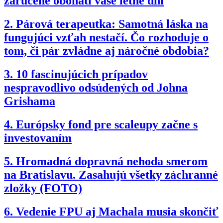
zaručene obohatí vaše letné dni
2.
Párová terapeutka: Samotná láska na
fungujúci vzťah nestačí. Čo rozhoduje o
tom, či pár zvládne aj náročné obdobia?
3.
10 fascinujúcich prípadov
nespravodlivo odsúdených od Johna
Grishama
4.
Európsky fond pre scaleupy začne s
investovaním
5.
Hromadná dopravná nehoda smerom
na Bratislavu. Zasahujú všetky záchranné
zložky (FOTO)
6.
Vedenie FPU aj Machala musia skončiť