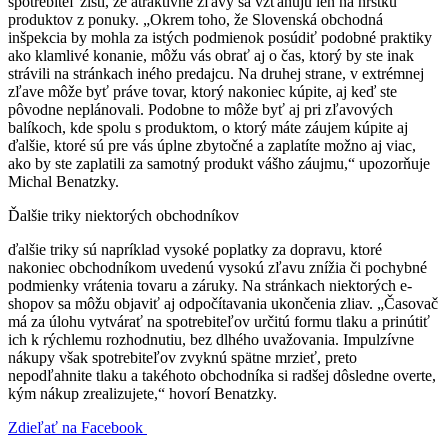
spotrebiteľ zistí, že atraktívne zľavy sa vzťahujú len na hŕstku
produktov z ponuky. „Okrem toho, že Slovenská obchodná
inšpekcia by mohla za istých podmienok posúdiť podobné praktiky
ako klamlivé konanie, môžu vás obrať aj o čas, ktorý by ste inak
strávili na stránkach iného predajcu. Na druhej strane, v extrémnej
zľave môže byť práve tovar, ktorý nakoniec kúpite, aj keď ste
pôvodne neplánovali. Podobne to môže byť aj pri zľavových
balíkoch, kde spolu s produktom, o ktorý máte záujem kúpite aj
ďalšie, ktoré sú pre vás úplne zbytočné a zaplatíte možno aj viac,
ako by ste zaplatili za samotný produkt vášho záujmu,“ upozorňuje
Michal Benatzky.
Ďalšie triky niektorých obchodníkov
ďalšie triky sú napríklad vysoké poplatky za dopravu, ktoré
nakoniec obchodníkom uvedenú vysokú zľavu znížia či pochybné
podmienky vrátenia tovaru a záruky. Na stránkach niektorých e-
shopov sa môžu objaviť aj odpočítavania ukončenia zliav. „Časovač
má za úlohu vytvárať na spotrebiteľov určitú formu tlaku a prinútiť
ich k rýchlemu rozhodnutiu, bez dlhého uvažovania. Impulzívne
nákupy však spotrebiteľov zvyknú spätne mrzieť, preto
nepodľahnite tlaku a takéhoto obchodníka si radšej dôsledne overte,
kým nákup zrealizujete,“ hovorí Benatzky.
Zdieľať na Facebook