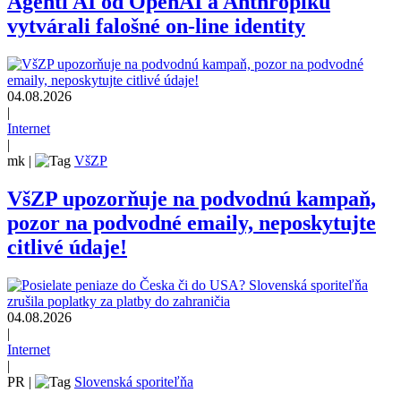
Agenti AI od OpenAI a Anthropiku
vytvárali falošné on-line identity
04.08.2026
|
Internet
|
mk
|
VšZP
VšZP upozorňuje na podvodnú kampaň,
pozor na podvodné emaily, neposkytujte
citlivé údaje!
04.08.2026
|
Internet
|
PR
|
Slovenská sporiteľňa