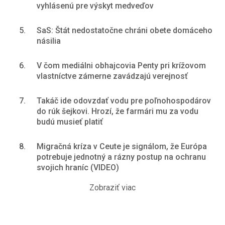
vyhlásenú pre výskyt medveďov
5.
SaS: Štát nedostatočne chráni obete domáceho
násilia
6.
V čom mediálni obhajcovia Penty pri krížovom
vlastníctve zámerne zavádzajú verejnosť
7.
Takáč ide odovzdať vodu pre poľnohospodárov
do rúk šejkovi. Hrozí, že farmári mu za vodu
budú musieť platiť
8.
Migračná kríza v Ceute je signálom, že Európa
potrebuje jednotný a rázny postup na ochranu
svojich hraníc (VIDEO)
Zobraziť viac