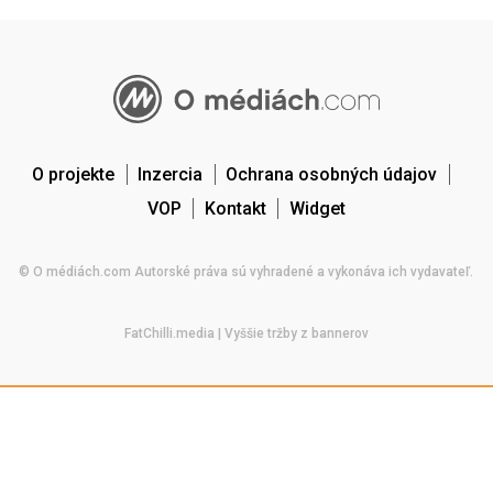
O projekte
Inzercia
Ochrana osobných údajov
VOP
Kontakt
Widget
© O médiách.com Autorské práva sú vyhradené a vykonáva ich vydavateľ.
FatChilli.media
| Vyššie tržby z bannerov