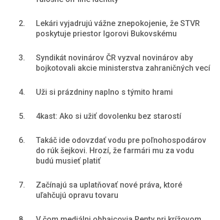
2.
Lekári vyjadrujú vážne znepokojenie, že STVR
poskytuje priestor Igorovi Bukovskému
3.
Syndikát novinárov ČR vyzval novinárov aby
bojkotovali akcie ministerstva zahraničných vecí
4.
Uži si prázdniny naplno s týmito hrami
5.
4kast: Ako si užiť dovolenku bez starostí
6.
Takáč ide odovzdať vodu pre poľnohospodárov
do rúk šejkovi. Hrozí, že farmári mu za vodu
budú musieť platiť
7.
Začínajú sa uplatňovať nové práva, ktoré
uľahčujú opravu tovaru
8.
V čom mediálni obhajcovia Penty pri krížovom