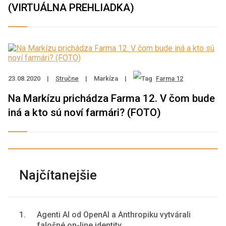
(VIRTUÁLNA PREHLIADKA)
23.08.2020
|
Stručne
|
Markíza
|
Farma 12
Na Markízu prichádza Farma 12. V čom bude
iná a kto sú noví farmári? (FOTO)
Najčítanejšie
1.
Agenti AI od OpenAI a Anthropiku vytvárali
falošné on-line identity