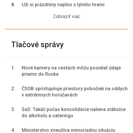
8.
Uži si prázdniny naplno s týmito hrami
Zobraziť viac
Tlačové správy
1.
Nové kamery na cestách môžu posielať údaje
priamo do Ruska
2.
ČSOB sprístupňuje priestory pobočiek na oddych
v extrémnych horúčavách
3.
SaS: Takáč počas konsolidácie nalieva státisíce
do alkoholu a cateringu
4.
Ministerstvo zneužíva mimoriadnu situáciu