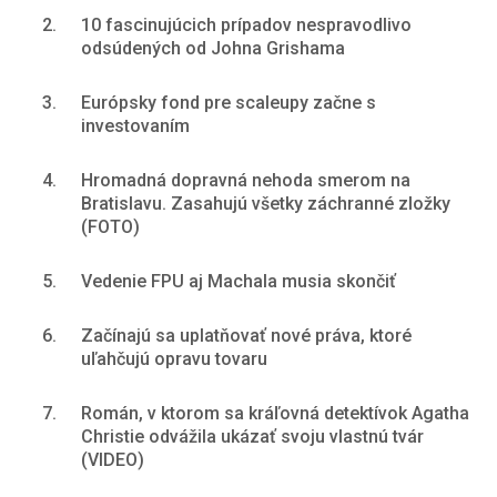
2.
10 fascinujúcich prípadov nespravodlivo
odsúdených od Johna Grishama
3.
Európsky fond pre scaleupy začne s
investovaním
4.
Hromadná dopravná nehoda smerom na
Bratislavu. Zasahujú všetky záchranné zložky
(FOTO)
5.
Vedenie FPU aj Machala musia skončiť
6.
Začínajú sa uplatňovať nové práva, ktoré
uľahčujú opravu tovaru
7.
Román, v ktorom sa kráľovná detektívok Agatha
Christie odvážila ukázať svoju vlastnú tvár
(VIDEO)