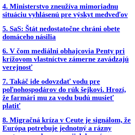
4.
Ministerstvo zneužíva mimoriadnu
situáciu vyhlásenú pre výskyt medveďov
5.
SaS: Štát nedostatočne chráni obete
domáceho násilia
6.
V čom mediálni obhajcovia Penty pri
krížovom vlastníctve zámerne zavádzajú
verejnosť
7.
Takáč ide odovzdať vodu pre
poľnohospodárov do rúk šejkovi. Hrozí,
že farmári mu za vodu budú musieť
platiť
8.
Migračná kríza v Ceute je signálom, že
Európa potrebuje jednotný a rázny