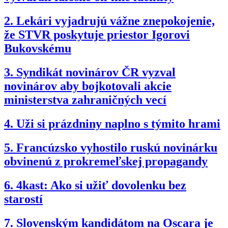
2.
Lekári vyjadrujú vážne znepokojenie,
že STVR poskytuje priestor Igorovi
Bukovskému
3.
Syndikát novinárov ČR vyzval
novinárov aby bojkotovali akcie
ministerstva zahraničných vecí
4.
Uži si prázdniny naplno s týmito hrami
5.
Francúzsko vyhostilo ruskú novinárku
obvinenú z prokremeľskej propagandy
6.
4kast: Ako si užiť dovolenku bez
starostí
7.
Slovenským kandidátom na Oscara je