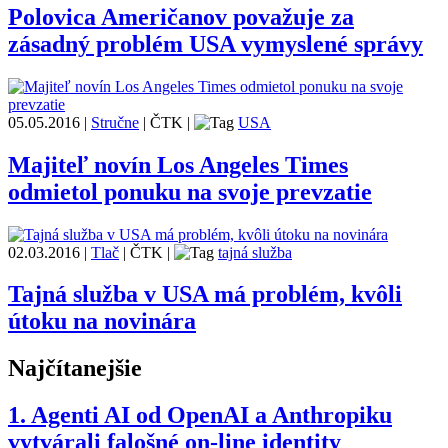
Polovica Američanov považuje za
zásadný problém USA vymyslené správy
05.05.2016
|
Stručne
|
ČTK
|
USA
Majiteľ novín Los Angeles Times
odmietol ponuku na svoje prevzatie
02.03.2016
|
Tlač
|
ČTK
|
tajná služba
Tajná služba v USA má problém, kvôli
útoku na novinára
Najčítanejšie
1.
Agenti AI od OpenAI a Anthropiku
vytvárali falošné on-line identity