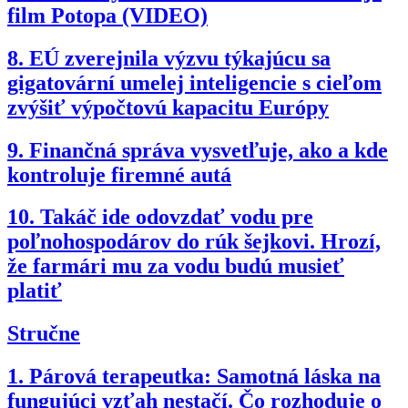
film Potopa (VIDEO)
8.
EÚ zverejnila výzvu týkajúcu sa
gigatovární umelej inteligencie s cieľom
zvýšiť výpočtovú kapacitu Európy
9.
Finančná správa vysvetľuje, ako a kde
kontroluje firemné autá
10.
Takáč ide odovzdať vodu pre
poľnohospodárov do rúk šejkovi. Hrozí,
že farmári mu za vodu budú musieť
platiť
Stručne
1.
Párová terapeutka: Samotná láska na
fungujúci vzťah nestačí. Čo rozhoduje o