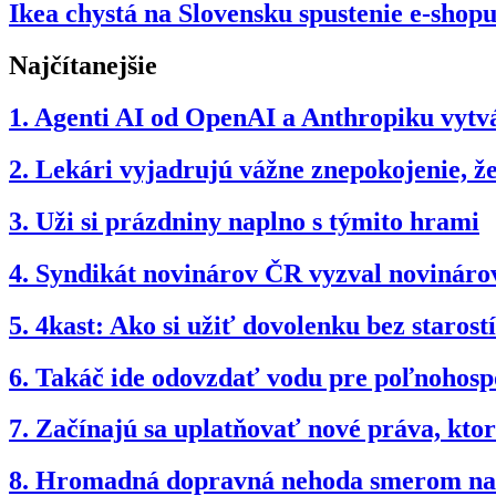
Ikea chystá na Slovensku spustenie e-shop
Najčítanejšie
1.
Agenti AI od OpenAI a Anthropiku vytvár
2.
Lekári vyjadrujú vážne znepokojenie, 
3.
Uži si prázdniny naplno s týmito hrami
4.
Syndikát novinárov ČR vyzval novinárov
5.
4kast: Ako si užiť dovolenku bez starostí
6.
Takáč ide odovzdať vodu pre poľnohospo
7.
Začínajú sa uplatňovať nové práva, kto
8.
Hromadná dopravná nehoda smerom na B