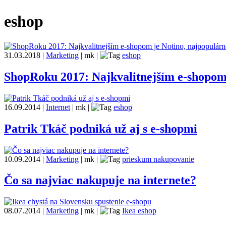
eshop
31.03.2018
|
Marketing
|
mk
|
eshop
ShopRoku 2017: Najkvalitnejším e-shopom 
16.09.2014
|
Internet
|
mk
|
eshop
Patrik Tkáč podniká už aj s e-shopmi
10.09.2014
|
Marketing
|
mk
|
prieskum nakupovanie
Čo sa najviac nakupuje na internete?
08.07.2014
|
Marketing
|
mk
|
Ikea eshop