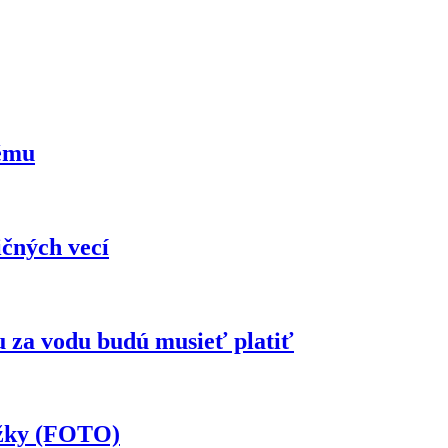
kému
ičných vecí
u za vodu budú musieť platiť
ožky (FOTO)