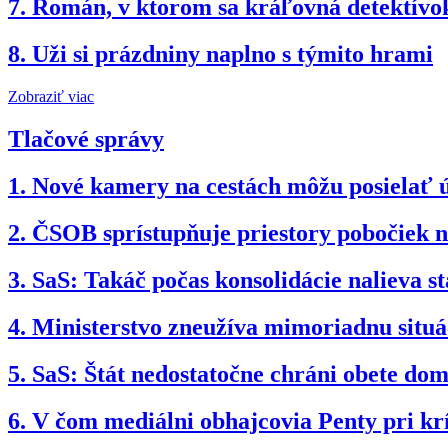
7.
Román, v ktorom sa kráľovná detektívok
8.
Uži si prázdniny naplno s týmito hrami
Zobraziť viac
Tlačové správy
1.
Nové kamery na cestách môžu posielať 
2.
ČSOB sprístupňuje priestory pobočiek 
3.
SaS: Takáč počas konsolidácie nalieva st
4.
Ministerstvo zneužíva mimoriadnu situ
5.
SaS: Štát nedostatočne chráni obete dom
6.
V čom mediálni obhajcovia Penty pri kr