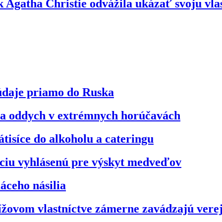
 Agatha Christie odvážila ukázať svoju vl
údaje priamo do Ruska
na oddych v extrémnych horúčavách
átisíce do alkoholu a cateringu
áciu vyhlásenú pre výskyt medveďov
áceho násilia
ížovom vlastníctve zámerne zavádzajú vere