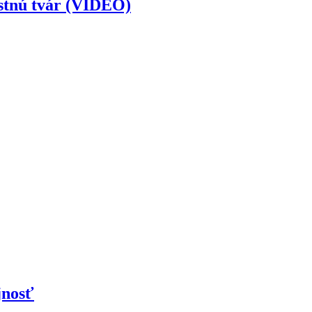
astnú tvár (VIDEO)
jnosť