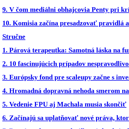
9.
V čom mediálni obhajcovia Penty pri kr
10.
Komisia začína presadzovať pravidlá ak
Stručne
1.
Párová terapeutka: Samotná láska na fun
2.
10 fascinujúcich prípadov nespravodli
3.
Európsky fond pre scaleupy začne s inv
4.
Hromadná dopravná nehoda smerom na B
5.
Vedenie FPU aj Machala musia skončiť
6.
Začínajú sa uplatňovať nové práva, kto