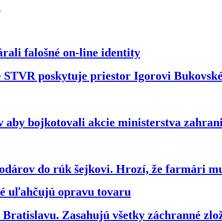
u
ali falošné on-line identity
že STVR poskytuje priestor Igorovi Bukovs
 aby bojkotovali akcie ministerstva zahran
dárov do rúk šejkovi. Hrozí, že farmári m
ré uľahčujú opravu tovaru
ratislavu. Zasahujú všetky záchranné zl