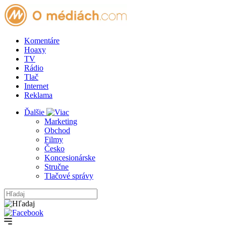
Komentáre
Hoaxy
TV
Rádio
Tlač
Internet
Reklama
Ďalšie
Marketing
Obchod
Filmy
Česko
Koncesionárske
Stručne
Tlačové správy