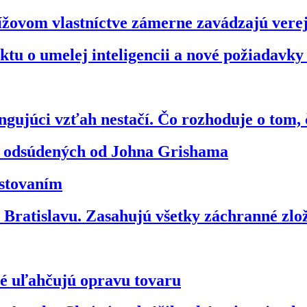
ížovom vlastníctve zámerne zavádzajú vere
tu o umelej inteligencii a nové požiadavky
gujúci vzťah nestačí. Čo rozhoduje o tom, 
vo odsúdených od Johna Grishama
estovaním
ratislavu. Zasahujú všetky záchranné zl
ré uľahčujú opravu tovaru