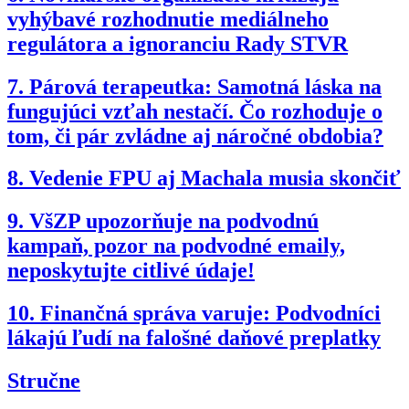
vyhýbavé rozhodnutie mediálneho
regulátora a ignoranciu Rady STVR
7.
Párová terapeutka: Samotná láska na
fungujúci vzťah nestačí. Čo rozhoduje o
tom, či pár zvládne aj náročné obdobia?
8.
Vedenie FPU aj Machala musia skončiť
9.
VšZP upozorňuje na podvodnú
kampaň, pozor na podvodné emaily,
neposkytujte citlivé údaje!
10.
Finančná správa varuje: Podvodníci
lákajú ľudí na falošné daňové preplatky
Stručne