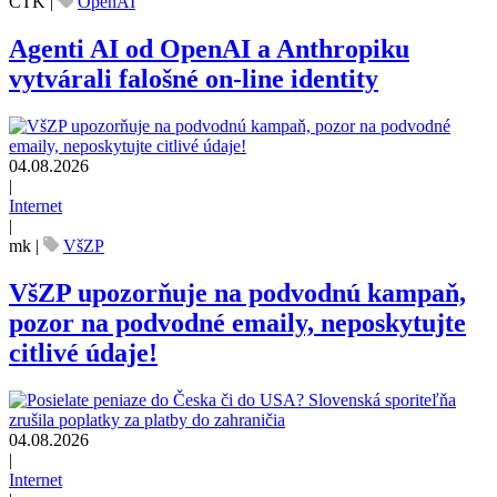
ČTK
|
OpenAI
Agenti AI od OpenAI a Anthropiku
vytvárali falošné on-line identity
04.08.2026
|
Internet
|
mk
|
VšZP
VšZP upozorňuje na podvodnú kampaň,
pozor na podvodné emaily, neposkytujte
citlivé údaje!
04.08.2026
|
Internet