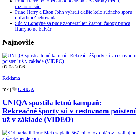
Princ Harry bol obeťou odpočúvania zo strany médií,
rozhodol súd
Princ Harry a Elton John vyhrali ďalšie kolo súdneho sporu
ohľadom špehovania
Súd v Londýne sa bude zaoberať len časťou žaloby princa
Harryho na bulvár
Najnovšie
07.08.2026
|
Reklama
|
mk
|
UNIQA
UNIQA spustila letnú kampaň:
Rekreačné športy sú v cestovnom poistení
už v základe (VIDEO)