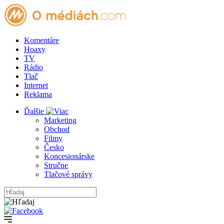
Komentáre
Hoaxy
TV
Rádio
Tlač
Internet
Reklama
Ďalšie
Marketing
Obchod
Filmy
Česko
Koncesionárske
Stručne
Tlačové správy