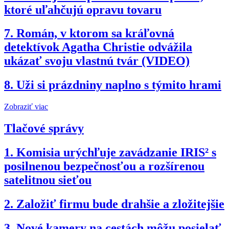
ktoré uľahčujú opravu tovaru
7.
Román, v ktorom sa kráľovná
detektívok Agatha Christie odvážila
ukázať svoju vlastnú tvár (VIDEO)
8.
Uži si prázdniny naplno s týmito hrami
Zobraziť viac
Tlačové správy
1.
Komisia urýchľuje zavádzanie IRIS² s
posilnenou bezpečnosťou a rozšírenou
satelitnou sieťou
2.
Založiť firmu bude drahšie a zložitejšie
3.
Nové kamery na cestách môžu posielať