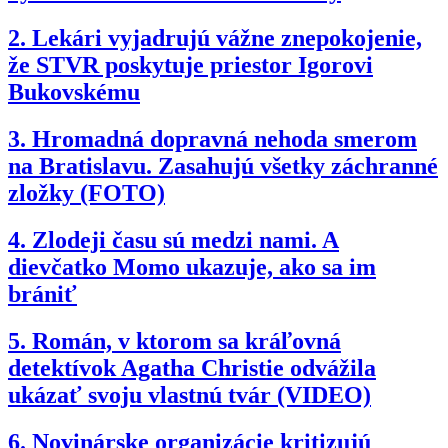
2.
Lekári vyjadrujú vážne znepokojenie,
že STVR poskytuje priestor Igorovi
Bukovskému
3.
Hromadná dopravná nehoda smerom
na Bratislavu. Zasahujú všetky záchranné
zložky (FOTO)
4.
Zlodeji času sú medzi nami. A
dievčatko Momo ukazuje, ako sa im
brániť
5.
Román, v ktorom sa kráľovná
detektívok Agatha Christie odvážila
ukázať svoju vlastnú tvár (VIDEO)
6.
Novinárske organizácie kritizujú