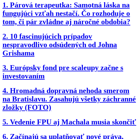
1.
Párová terapeutka: Samotná láska na
fungujúci vzťah nestačí. Čo rozhoduje o
tom, či pár zvládne aj náročné obdobia?
2.
10 fascinujúcich prípadov
nespravodlivo odsúdených od Johna
Grishama
3.
Európsky fond pre scaleupy začne s
investovaním
4.
Hromadná dopravná nehoda smerom
na Bratislavu. Zasahujú všetky záchranné
zložky (FOTO)
5.
Vedenie FPU aj Machala musia skončiť
6.
Začínajú sa uplatňovať nové práva,