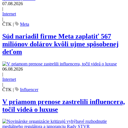
07.08.2026
|
Internet
|
ČTK
|
Meta
Súd nariadil firme Meta zaplatiť 567
miliónov dolárov kvôli ujme spôsobenej
deťom
06.08.2026
|
Internet
|
ČTK
|
Influencer
V priamom prenose zastrelili influencera,
točil videá o luxuse