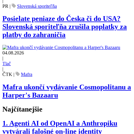
|
PR
|
Slovenská sporiteľňa
Posielate peniaze do Česka či do USA?
Slovenská sporiteľňa zrušila poplatky za
platby do zahraničia
04.08.2026
|
Tlač
|
ČTK
|
Mafra
Mafra ukončí vydávanie Cosmopolitanu a
Harper's Bazaaru
Najčítanejšie
1.
Agenti AI od OpenAI a Anthropiku
vytvárali falošné on-line identity