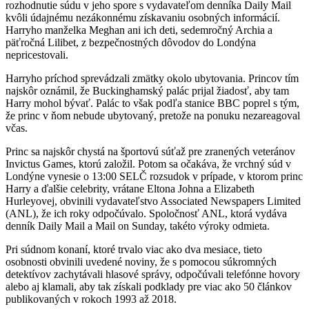
rozhodnutie súdu v jeho spore s vydavateľom denníka Daily Mail
kvôli údajnému nezákonnému získavaniu osobných informácií.
Harryho manželka Meghan ani ich deti, sedemročný Archia a
päťročná Lilibet, z bezpečnostných dôvodov do Londýna
nepricestovali.
Harryho príchod sprevádzali zmätky okolo ubytovania. Princov tím
najskôr oznámil, že Buckinghamský palác prijal žiadosť, aby tam
Harry mohol bývať. Palác to však podľa stanice BBC poprel s tým,
že princ v ňom nebude ubytovaný, pretože na ponuku nezareagoval
včas.
Princ sa najskôr chystá na športovú súťaž pre zranených veteránov
Invictus Games, ktorú založil. Potom sa očakáva, že vrchný súd v
Londýne vynesie o 13:00 SELČ rozsudok v prípade, v ktorom princ
Harry a ďalšie celebrity, vrátane Eltona Johna a Elizabeth
Hurleyovej, obvinili vydavateľstvo Associated Newspapers Limited
(ANL), že ich roky odpočúvalo. Spoločnosť ANL, ktorá vydáva
denník Daily Mail a Mail on Sunday, takéto výroky odmieta.
Pri súdnom konaní, ktoré trvalo viac ako dva mesiace, tieto
osobnosti obvinili uvedené noviny, že s pomocou súkromných
detektívov zachytávali hlasové správy, odpočúvali telefónne hovory
alebo aj klamali, aby tak získali podklady pre viac ako 50 článkov
publikovaných v rokoch 1993 až 2018.