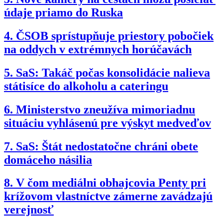
údaje priamo do Ruska
4.
ČSOB sprístupňuje priestory pobočiek
na oddych v extrémnych horúčavách
5.
SaS: Takáč počas konsolidácie nalieva
státisíce do alkoholu a cateringu
6.
Ministerstvo zneužíva mimoriadnu
situáciu vyhlásenú pre výskyt medveďov
7.
SaS: Štát nedostatočne chráni obete
domáceho násilia
8.
V čom mediálni obhajcovia Penty pri
krížovom vlastníctve zámerne zavádzajú
verejnosť