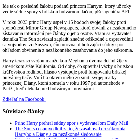
Ide tak o poslednú žalobu podanú princom Harrym, ktorý už roky
vedie súdne spory s britskou bulvárnou tlačou, píše agentúra AFP.
V roku 2023 princ Harry uspel v 15 bodoch svojej žaloby proti
spoločnosti Mirror Group Newspapers, ktorú obvinil z nezákonného
získavania informácií pre články o jeho osobe. Vlani sa vydavateľ
denníka The Sun zaviazal zaplatiť značné odškodné a ospravedlnil
sa vojvodovi zo Sussexu, čím urovnal dlhotrvajúci súdny spor
ohľadom obvinenia z nezákonného zasahovania do jeho súkromia.
Harry teraz so svojou manželkou Meghan a dvoma deťmi žije v
americkom štáte Kalifornia. Od doby, čo spretrhal väzby s britskou
kráľovskou rodinou, hlasno vystupuje proti fungovaniu britskej
bulvárnej tlače. Viní ho okrem iného zo smrti svojej matky
princeznej Diany, ktorá zomrela v roku 1997 pri autonehode v
Paríži, keď utekala pred bulvárnymi novinármi.
Zdieľať na Facebook
Súvisiace články
Princ Harry prehral súdny spor s vydavateľom Daily Mail
The Sun sa ospravedlnil za to, že zasahoval do súkromia
Harryho a Diany a za nezákonné sledovanie