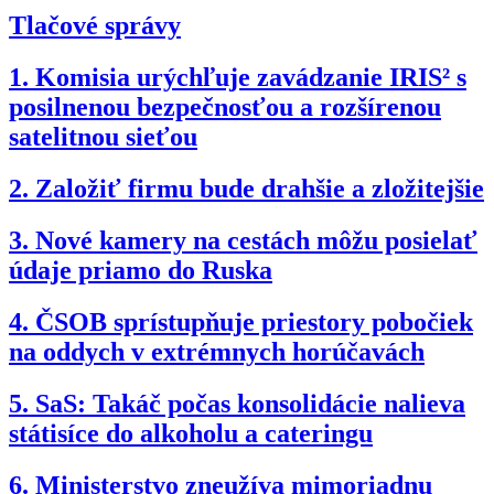
Tlačové správy
1.
Komisia urýchľuje zavádzanie IRIS² s
posilnenou bezpečnosťou a rozšírenou
satelitnou sieťou
2.
Založiť firmu bude drahšie a zložitejšie
3.
Nové kamery na cestách môžu posielať
údaje priamo do Ruska
4.
ČSOB sprístupňuje priestory pobočiek
na oddych v extrémnych horúčavách
5.
SaS: Takáč počas konsolidácie nalieva
státisíce do alkoholu a cateringu
6.
Ministerstvo zneužíva mimoriadnu