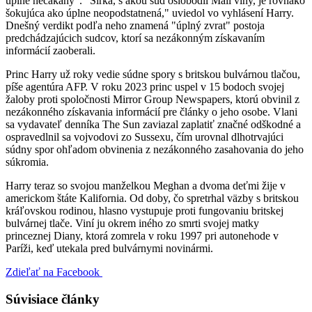
úplne nečakaný". "Šírka, s akou súd oslobodil Mail viny, je rovnako
šokujúca ako úplne neopodstatnená," uviedol vo vyhlásení Harry.
Dnešný verdikt podľa neho znamená "úplný zvrat" postoja
predchádzajúcich sudcov, ktorí sa nezákonným získavaním
informácií zaoberali.
Princ Harry už roky vedie súdne spory s britskou bulvárnou tlačou,
píše agentúra AFP. V roku 2023 princ uspel v 15 bodoch svojej
žaloby proti spoločnosti Mirror Group Newspapers, ktorú obvinil z
nezákonného získavania informácií pre články o jeho osobe. Vlani
sa vydavateľ denníka The Sun zaviazal zaplatiť značné odškodné a
ospravedlnil sa vojvodovi zo Sussexu, čím urovnal dlhotrvajúci
súdny spor ohľadom obvinenia z nezákonného zasahovania do jeho
súkromia.
Harry teraz so svojou manželkou Meghan a dvoma deťmi žije v
americkom štáte Kalifornia. Od doby, čo spretrhal väzby s britskou
kráľovskou rodinou, hlasno vystupuje proti fungovaniu britskej
bulvárnej tlače. Viní ju okrem iného zo smrti svojej matky
princeznej Diany, ktorá zomrela v roku 1997 pri autonehode v
Paríži, keď utekala pred bulvárnymi novinármi.
Zdieľať na Facebook
Súvisiace články