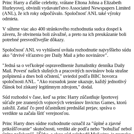
Princ Harry a ďalšie celebrity, vrátane Eltona Johna a Elizabeth
Hurleyovej, obvinili vydavateľstvo Associated Newspapers Limited
(ANL), že ich roky odpočúvalo. Spoločnosť ANL také výroky
odmieta.
V súhrne viac ako 400 stránkového rozhodnutia sudca dospel k
záveru, že obvinenia boli závažné, a preto na ich preukázanie boli
potrebné presvedčivejšie dôkazy.
Spoločnosť ANL vo vyhlásení uvítala rozhodnutie najvyššieho súdu
ako "drvivé víťazstvo pre Daily Mail a jeho novinárov".
"Jedná sa o veľkolepé ospravedlnenie žurnalistiky denníka Daily
Mail. Povesť našich slušných a pracovitých novinárov bola strašne
pošpinená a dnes boli očistení," uviedol podľa BBC hovorca
spoločnosti ANL. "Ako rozsudok jasne ukazuje, každý jednotlivý
článok bol získaný legitímnym zdrojom," dodal.
Súd rozhodol v čase, keď sa princ Harry zúčastňuje športovej
súťaže pre zranených vojnových veteránov Invictus Games, ktorú
založil. Zatiaľ čo pred účastníkmi prednášal prejav, správa o
verdikte sa začala šíriť verejnosťou.
Princ Harry dnes súdne rozhodnutie označil za "úplné a zjavné
prikrášľovanie" skutočnosti, verdikt ale podľa neho "bohužiaľ nebol