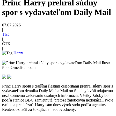
Princ Harry prehral súdny
spor s vydavateľom Daily Mail
07.07.2026
|
Tlač
|
ČTK
|
Harry
Ilustr.
foto: Omediach.com
Princ Harry spolu s ďalšími šiestimi celebritami prehral súdny spor s
vydavateľom denníka Daily Mail a Mail on Sunday kvôli údajnému
nezákonnému získavaniu osobných informácií. Všetky žaloby boli
podľa stanice BBC zamietnuté, pretože žalobcovia nedokázali svoje
tvrdenia preukázať. Harry sám dnes výrok súdu podľa agentúry
Reuters označil za šokujúci a neodôvodnený.