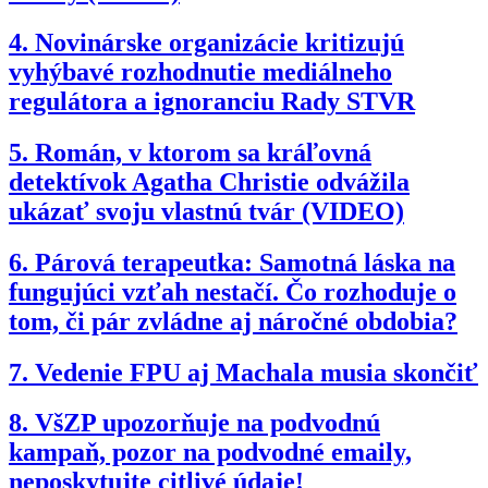
4.
Novinárske organizácie kritizujú
vyhýbavé rozhodnutie mediálneho
regulátora a ignoranciu Rady STVR
5.
Román, v ktorom sa kráľovná
detektívok Agatha Christie odvážila
ukázať svoju vlastnú tvár (VIDEO)
6.
Párová terapeutka: Samotná láska na
fungujúci vzťah nestačí. Čo rozhoduje o
tom, či pár zvládne aj náročné obdobia?
7.
Vedenie FPU aj Machala musia skončiť
8.
VšZP upozorňuje na podvodnú
kampaň, pozor na podvodné emaily,
neposkytujte citlivé údaje!