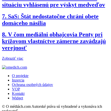
situáciu vyhlásenú pre výskyt medveďov
7.
SaS: Štát nedostatočne chráni obete
domáceho násilia
8.
V čom mediálni obhajcovia Penty pri
krížovom vlastníctve zámerne zavádzajú
verejnosť
Zobraziť viac
O projekte
Inzercia
Ochrana osobných údajov
VOP
Kontakt
Widget
© O médiách.com Autorské práva sú vyhradené a vykonáva ich
vydavateľ.