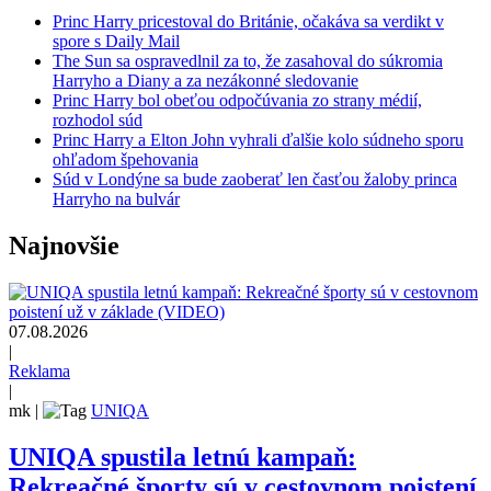
Princ Harry pricestoval do Británie, očakáva sa verdikt v
spore s Daily Mail
The Sun sa ospravedlnil za to, že zasahoval do súkromia
Harryho a Diany a za nezákonné sledovanie
Princ Harry bol obeťou odpočúvania zo strany médií,
rozhodol súd
Princ Harry a Elton John vyhrali ďalšie kolo súdneho sporu
ohľadom špehovania
Súd v Londýne sa bude zaoberať len časťou žaloby princa
Harryho na bulvár
Najnovšie
07.08.2026
|
Reklama
|
mk
|
UNIQA
UNIQA spustila letnú kampaň:
Rekreačné športy sú v cestovnom poistení