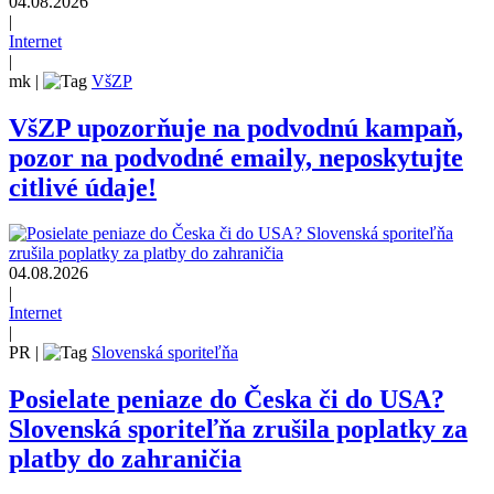
04.08.2026
|
Internet
|
mk
|
VšZP
VšZP upozorňuje na podvodnú kampaň,
pozor na podvodné emaily, neposkytujte
citlivé údaje!
04.08.2026
|
Internet
|
PR
|
Slovenská sporiteľňa
Posielate peniaze do Česka či do USA?
Slovenská sporiteľňa zrušila poplatky za
platby do zahraničia