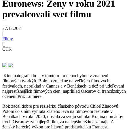
Euronews: Ženy v roku 2021
prevalcovali svet filmu
27.12.2021
|
Filmy
|
ČTK
Kinematografia bola v tomto roku nepochybne v znamení
filmových tvorkýň. Bolo to zreteľné na veľkých filmových
festivaloch, napríklad v Cannes a v Benátkach, a tiež pri udeľovaní
najprestížnejších filmových cien, napríklad Oscarov či francúzskych
ocenení Prix Lumière.
Rok začal dobre pre režisérku čínskeho pôvodu Chloé Zhaoovú.
Potom čo s ním vyhrala Zlatého leva na filmovom festivale v
Benátkach v roku 2020, dostala za svoju snímku Krajina nomádov
troch Oscarov: za najlepší film, za najlepšiu réžiu a za najlepší
ženský herecký výkon pre hlavnú predstaviteľku Francesu