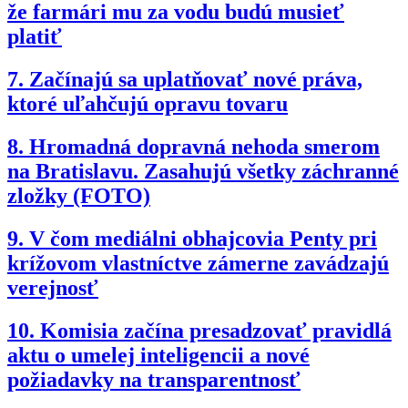
že farmári mu za vodu budú musieť
platiť
7.
Začínajú sa uplatňovať nové práva,
ktoré uľahčujú opravu tovaru
8.
Hromadná dopravná nehoda smerom
na Bratislavu. Zasahujú všetky záchranné
zložky (FOTO)
9.
V čom mediálni obhajcovia Penty pri
krížovom vlastníctve zámerne zavádzajú
verejnosť
10.
Komisia začína presadzovať pravidlá
aktu o umelej inteligencii a nové
požiadavky na transparentnosť