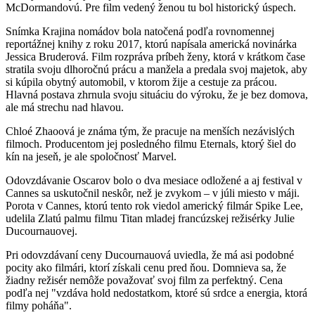
McDormandovú. Pre film vedený ženou tu bol historický úspech.
Snímka Krajina nomádov bola natočená podľa rovnomennej
reportážnej knihy z roku 2017, ktorú napísala americká novinárka
Jessica Bruderová. Film rozpráva príbeh ženy, ktorá v krátkom čase
stratila svoju dlhoročnú prácu a manžela a predala svoj majetok, aby
si kúpila obytný automobil, v ktorom žije a cestuje za prácou.
Hlavná postava zhrnula svoju situáciu do výroku, že je bez domova,
ale má strechu nad hlavou.
Chloé Zhaoová je známa tým, že pracuje na menších nezávislých
filmoch. Producentom jej posledného filmu Eternals, ktorý šiel do
kín na jeseň, je ale spoločnosť Marvel.
Odovzdávanie Oscarov bolo o dva mesiace odložené a aj festival v
Cannes sa uskutočnil neskôr, než je zvykom – v júli miesto v máji.
Porota v Cannes, ktorú tento rok viedol americký filmár Spike Lee,
udelila Zlatú palmu filmu Titan mladej francúzskej režisérky Julie
Ducournauovej.
Pri odovzdávaní ceny Ducournauová uviedla, že má asi podobné
pocity ako filmári, ktorí získali cenu pred ňou. Domnieva sa, že
žiadny režisér nemôže považovať svoj film za perfektný. Cena
podľa nej "vzdáva hold nedostatkom, ktoré sú srdce a energia, ktorá
filmy poháňa".