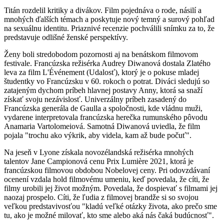
Titán rozdelil kritiky a divákov. Film pojednáva o rode, násilí a
mnohých ďalších témach a poskytuje nový temný a surový pohľad
na sexuálnu identitu. Priaznivé recenzie pochválili snímku za to, že
predstavuje odlišné ženské perspektívy.
Ženy boli stredobodom pozornosti aj na benátskom filmovom
festivale. Francúzska režisérka Audrey Diwanová dostala Zlatého
leva za film L'Événement (Udalosť), ktorý je o pokuse mladej
študentky vo Francúzsku v 60. rokoch o potrat. Diváci sledujú so
zatajeným dychom príbeh hlavnej postavy Anny, ktorá sa snaží
získať svoju nezávislosť. Univerzálny príbeh zasadený do
Francúzska generála de Gaulla a spoločnosti, kde vládnu muži,
vydarene interpretovala francúzska herečka rumunského pôvodu
Anamaria Vartolomeiová. Samotná Diwanová uviedla, že film
pojala "trochu ako výkrik, aby videla, kam až bude počuť".
Na jeseň v Lyone získala novozélandská režisérka mnohých
talentov Jane Campionová cenu Prix Lumière 2021, ktorá je
francúzskou filmovou obdobou Nobelovej ceny. Pri odovzdávaní
ocenení vzdala hold filmovému umeniu, keď povedala, že cíti, že
filmy urobili jej život možným. Povedala, že dospievať s filmami jej
naozaj prospelo. Cíti, že ľudia z filmovej brandže si so svojou
veľkou predstavivosťou "kladú veľké otázky života, ako prečo sme
tu, ako je možné milovať, kto sme alebo aká nás čaká budúcnosť".