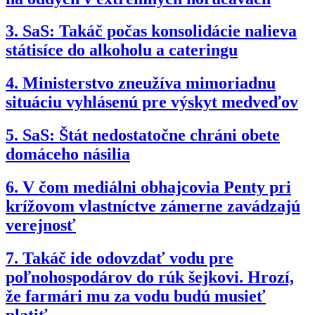
3.
SaS: Takáč počas konsolidácie nalieva
státisíce do alkoholu a cateringu
4.
Ministerstvo zneužíva mimoriadnu
situáciu vyhlásenú pre výskyt medveďov
5.
SaS: Štát nedostatočne chráni obete
domáceho násilia
6.
V čom mediálni obhajcovia Penty pri
krížovom vlastníctve zámerne zavádzajú
verejnosť
7.
Takáč ide odovzdať vodu pre
poľnohospodárov do rúk šejkovi. Hrozí,
že farmári mu za vodu budú musieť