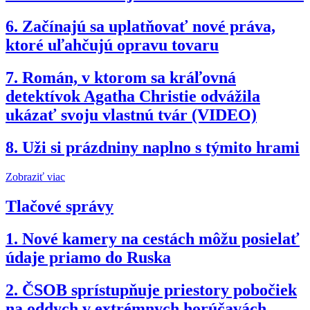
6.
Začínajú sa uplatňovať nové práva,
ktoré uľahčujú opravu tovaru
7.
Román, v ktorom sa kráľovná
detektívok Agatha Christie odvážila
ukázať svoju vlastnú tvár (VIDEO)
8.
Uži si prázdniny naplno s týmito hrami
Zobraziť viac
Tlačové správy
1.
Nové kamery na cestách môžu posielať
údaje priamo do Ruska
2.
ČSOB sprístupňuje priestory pobočiek
na oddych v extrémnych horúčavách