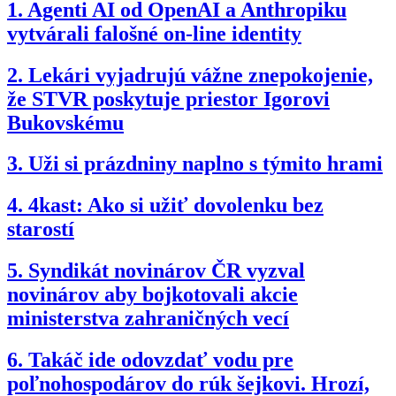
1.
Agenti AI od OpenAI a Anthropiku
vytvárali falošné on-line identity
2.
Lekári vyjadrujú vážne znepokojenie,
že STVR poskytuje priestor Igorovi
Bukovskému
3.
Uži si prázdniny naplno s týmito hrami
4.
4kast: Ako si užiť dovolenku bez
starostí
5.
Syndikát novinárov ČR vyzval
novinárov aby bojkotovali akcie
ministerstva zahraničných vecí
6.
Takáč ide odovzdať vodu pre
poľnohospodárov do rúk šejkovi. Hrozí,