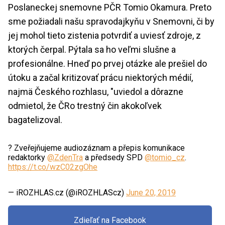
Poslaneckej snemovne PČR Tomio Okamura. Preto
sme požiadali našu spravodajkyňu v Snemovni, či by
jej mohol tieto zistenia potvrdiť a uviesť zdroje, z
ktorých čerpal. Pýtala sa ho veľmi slušne a
profesionálne. Hneď po prvej otázke ale prešiel do
útoku a začal kritizovať prácu niektorých médií,
najmä Českého rozhlasu, "uviedol a dôrazne
odmietol, že ČRo trestný čin akokoľvek
bagatelizoval.
? Zveřejňujeme audiozáznam a přepis komunikace
redaktorky
@ZdenTra
a předsedy SPD
@tomio_cz
.
https://t.co/wzC02zgOhe
— iROZHLAS.cz (@iROZHLAScz)
June 20, 2019
Zdieľať na Facebook