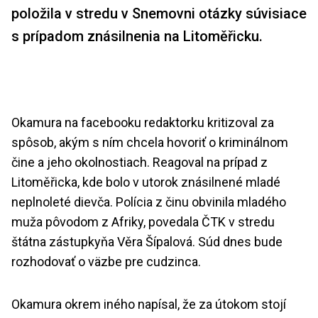
položila v stredu v Snemovni otázky súvisiace
s prípadom znásilnenia na Litoměřicku.
Okamura na facebooku redaktorku kritizoval za
spôsob, akým s ním chcela hovoriť o kriminálnom
čine a jeho okolnostiach. Reagoval na prípad z
Litoměřicka, kde bolo v utorok znásilnené mladé
neplnoleté dievča. Polícia z činu obvinila mladého
muža pôvodom z Afriky, povedala ČTK v stredu
štátna zástupkyňa Věra Šípalová. Súd dnes bude
rozhodovať o väzbe pre cudzinca.
Okamura okrem iného napísal, že za útokom stojí