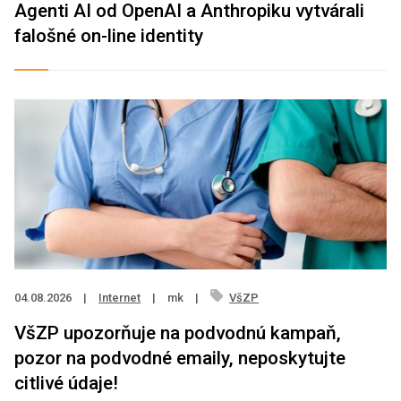
Agenti AI od OpenAI a Anthropiku vytvárali
falošné on-line identity
04.08.2026
|
Internet
|
mk
|
VšZP
VšZP upozorňuje na podvodnú kampaň,
pozor na podvodné emaily, neposkytujte
citlivé údaje!