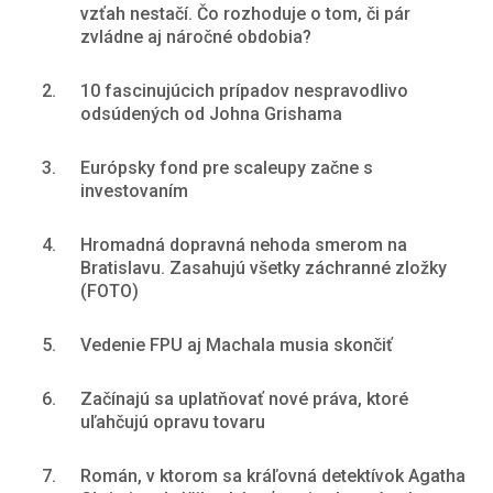
vzťah nestačí. Čo rozhoduje o tom, či pár
zvládne aj náročné obdobia?
2.
10 fascinujúcich prípadov nespravodlivo
odsúdených od Johna Grishama
3.
Európsky fond pre scaleupy začne s
investovaním
4.
Hromadná dopravná nehoda smerom na
Bratislavu. Zasahujú všetky záchranné zložky
(FOTO)
5.
Vedenie FPU aj Machala musia skončiť
6.
Začínajú sa uplatňovať nové práva, ktoré
uľahčujú opravu tovaru
7.
Román, v ktorom sa kráľovná detektívok Agatha