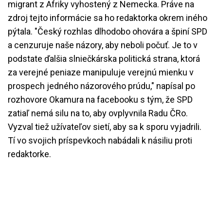
migrant z Afriky vyhostený z Nemecka. Práve na
zdroj tejto informácie sa ho redaktorka okrem iného
pýtala. "Český rozhlas dlhodobo ohovára a špiní SPD
a cenzuruje naše názory, aby neboli počuť. Je to v
podstate ďalšia slniečkárska politická strana, ktorá
za verejné peniaze manipuluje verejnú mienku v
prospech jedného názorového prúdu," napísal po
rozhovore Okamura na facebooku s tým, že SPD
zatiaľ nemá silu na to, aby ovplyvnila Radu ČRo.
Vyzval tiež užívateľov sietí, aby sa k sporu vyjadrili.
Tí vo svojich príspevkoch nabádali k násiliu proti
redaktorke.