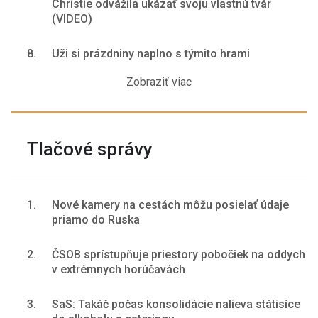
Christie odvážila ukázať svoju vlastnú tvár
(VIDEO)
8.
Uži si prázdniny naplno s týmito hrami
Zobraziť viac
Tlačové správy
1.
Nové kamery na cestách môžu posielať údaje
priamo do Ruska
2.
ČSOB sprístupňuje priestory pobočiek na oddych
v extrémnych horúčavách
3.
SaS: Takáč počas konsolidácie nalieva státisíce