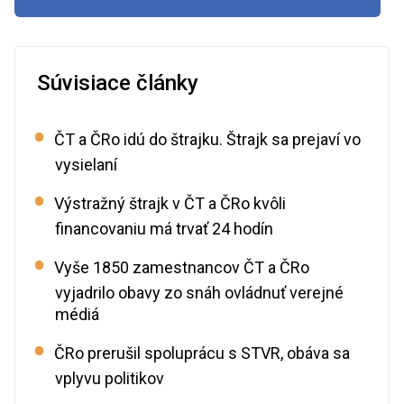
Súvisiace články
ČT a ČRo idú do štrajku. Štrajk sa prejaví vo
vysielaní
Výstražný štrajk v ČT a ČRo kvôli
financovaniu má trvať 24 hodín
Vyše 1850 zamestnancov ČT a ČRo
vyjadrilo obavy zo snáh ovládnuť verejné
médiá
ČRo prerušil spoluprácu s STVR, obáva sa
vplyvu politikov