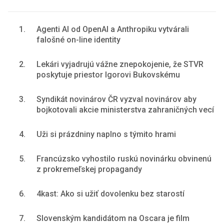
1.
Agenti AI od OpenAI a Anthropiku vytvárali
falošné on-line identity
2.
Lekári vyjadrujú vážne znepokojenie, že STVR
poskytuje priestor Igorovi Bukovskému
3.
Syndikát novinárov ČR vyzval novinárov aby
bojkotovali akcie ministerstva zahraničných vecí
4.
Uži si prázdniny naplno s týmito hrami
5.
Francúzsko vyhostilo ruskú novinárku obvinenú
z prokremeľskej propagandy
6.
4kast: Ako si užiť dovolenku bez starostí
7.
Slovenským kandidátom na Oscara je film