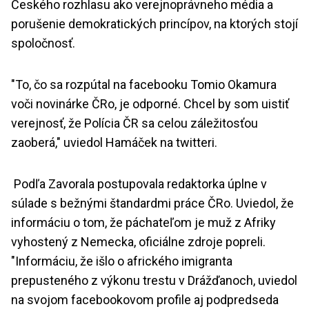
Českého rozhlasu ako verejnoprávneho média a
porušenie demokratických princípov, na ktorých stojí
spoločnosť.
"To, čo sa rozpútal na facebooku Tomio Okamura
voči novinárke ČRo, je odporné. Chcel by som uistiť
verejnosť, že Polícia ČR sa celou záležitosťou
zaoberá," uviedol Hamáček na twitteri.
Podľa Zavorala postupovala redaktorka úplne v
súlade s bežnými štandardmi práce ČRo. Uviedol, že
informáciu o tom, že páchateľom je muž z Afriky
vyhostený z Nemecka, oficiálne zdroje popreli.
"Informáciu, že išlo o afrického imigranta
prepusteného z výkonu trestu v Drážďanoch, uviedol
na svojom facebookovom profile aj podpredseda