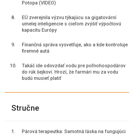
Potopa (VIDEO)
8.
EÚ zverejnila výzvu týkajúcu sa gigatovární
umelej inteligencie s cieľom zvýšiť výpočtovú
kapacitu Európy
9.
Finančná správa vysvetľuje, ako a kde kontroluje
firemné autá
10.
Takáč ide odovzdať vodu pre poľnohospodárov
do rúk šejkovi. Hrozí, že farmári mu za vodu
budú musieť platiť
Stručne
1.
Párová terapeutka: Samotná láska na fungujúci