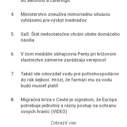
do alkoholu a cateringu
4.
Ministerstvo zneužíva mimoriadnu situáciu
vyhlásenú pre výskyt medveďov
5.
SaS: Štát nedostatočne chráni obete domáceho
násilia
6.
V čom mediálni obhajcovia Penty pri krížovom
vlastníctve zámerne zavádzajú verejnosť
7.
Takáč ide odovzdať vodu pre poľnohospodárov
do rúk šejkovi. Hrozí, že farmári mu za vodu
budú musieť platiť
8.
Migračná kríza v Ceute je signálom, že Európa
potrebuje jednotný a rázny postup na ochranu
svojich hraníc (VIDEO)
Zobraziť viac