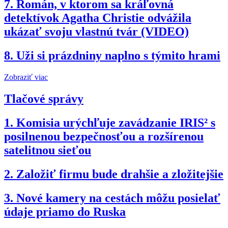
7.
Román, v ktorom sa kráľovná
detektívok Agatha Christie odvážila
ukázať svoju vlastnú tvár (VIDEO)
8.
Uži si prázdniny naplno s týmito hrami
Zobraziť viac
Tlačové správy
1.
Komisia urýchľuje zavádzanie IRIS² s
posilnenou bezpečnosťou a rozšírenou
satelitnou sieťou
2.
Založiť firmu bude drahšie a zložitejšie
3.
Nové kamery na cestách môžu posielať
údaje priamo do Ruska