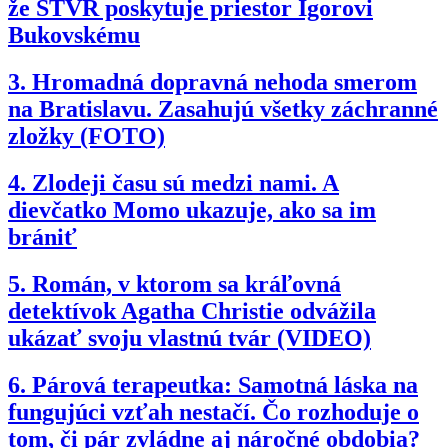
že STVR poskytuje priestor Igorovi
Bukovskému
3.
Hromadná dopravná nehoda smerom
na Bratislavu. Zasahujú všetky záchranné
zložky (FOTO)
4.
Zlodeji času sú medzi nami. A
dievčatko Momo ukazuje, ako sa im
brániť
5.
Román, v ktorom sa kráľovná
detektívok Agatha Christie odvážila
ukázať svoju vlastnú tvár (VIDEO)
6.
Párová terapeutka: Samotná láska na
fungujúci vzťah nestačí. Čo rozhoduje o
tom, či pár zvládne aj náročné obdobia?