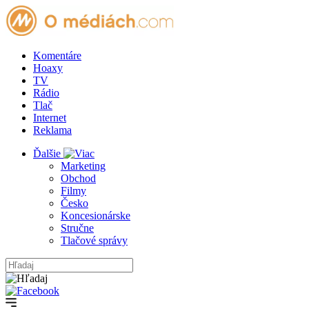
Komentáre
Hoaxy
TV
Rádio
Tlač
Internet
Reklama
Ďalšie
Marketing
Obchod
Filmy
Česko
Koncesionárske
Stručne
Tlačové správy