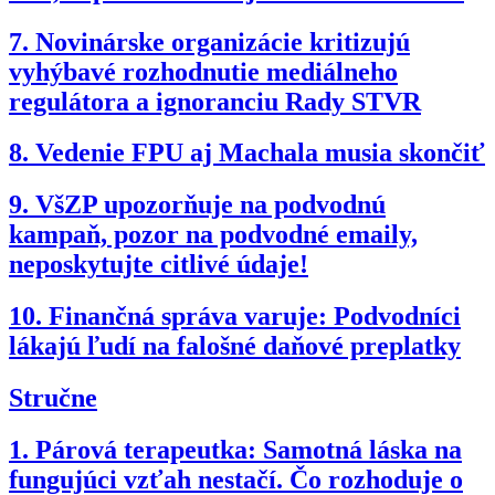
7.
Novinárske organizácie kritizujú
vyhýbavé rozhodnutie mediálneho
regulátora a ignoranciu Rady STVR
8.
Vedenie FPU aj Machala musia skončiť
9.
VšZP upozorňuje na podvodnú
kampaň, pozor na podvodné emaily,
neposkytujte citlivé údaje!
10.
Finančná správa varuje: Podvodníci
lákajú ľudí na falošné daňové preplatky
Stručne
1.
Párová terapeutka: Samotná láska na
fungujúci vzťah nestačí. Čo rozhoduje o