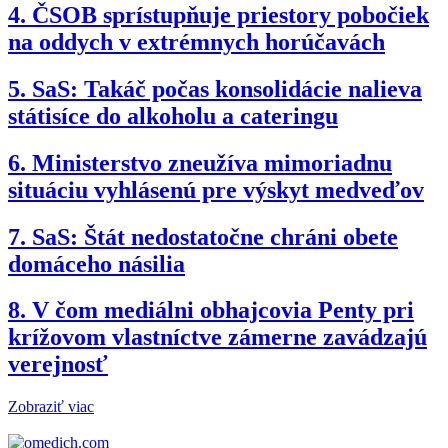
4.
ČSOB sprístupňuje priestory pobočiek
na oddych v extrémnych horúčavách
5.
SaS: Takáč počas konsolidácie nalieva
státisíce do alkoholu a cateringu
6.
Ministerstvo zneužíva mimoriadnu
situáciu vyhlásenú pre výskyt medveďov
7.
SaS: Štát nedostatočne chráni obete
domáceho násilia
8.
V čom mediálni obhajcovia Penty pri
krížovom vlastníctve zámerne zavádzajú
verejnosť
Zobraziť viac