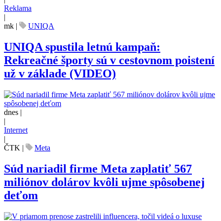
Reklama
|
mk
|
UNIQA
UNIQA spustila letnú kampaň:
Rekreačné športy sú v cestovnom poistení
už v základe (VIDEO)
dnes |
|
Internet
|
ČTK
|
Meta
Súd nariadil firme Meta zaplatiť 567
miliónov dolárov kvôli ujme spôsobenej
deťom