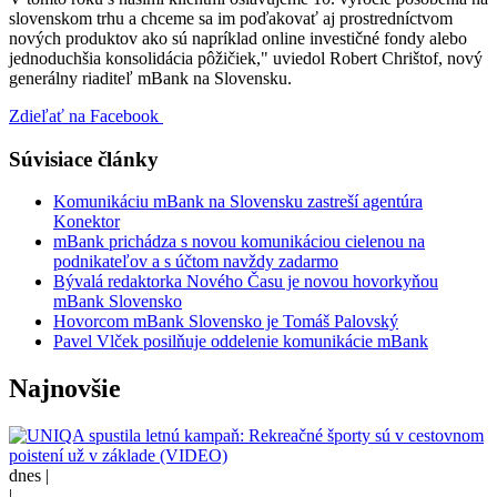
slovenskom trhu a chceme sa im poďakovať aj prostredníctvom
nových produktov ako sú napríklad online investičné fondy alebo
jednoduchšia konsolidácia pôžičiek," uviedol Robert Chrištof, nový
generálny riaditeľ mBank na Slovensku.
Zdieľať na Facebook
Súvisiace články
Komunikáciu mBank na Slovensku zastreší agentúra
Konektor
mBank prichádza s novou komunikáciou cielenou na
podnikateľov a s účtom navždy zadarmo
Bývalá redaktorka Nového Času je novou hovorkyňou
mBank Slovensko
Hovorcom mBank Slovensko je Tomáš Palovský
Pavel Vlček posilňuje oddelenie komunikácie mBank
Najnovšie
dnes |
|