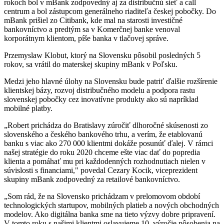
rokoch bol v mBank zodpovedný aj za distribučnú sieť a call
centrum a bol zástupcom generálneho riaditeľa českej pobočky. Do
mBank prišiel zo Citibank, kde mal na starosti investičné
bankovníctvo a predtým sa v Komerčnej banke venoval
korporátnym klientom, píše banka v tlačovej správe.
Przemyslaw Klobut, ktorý na Slovensku pôsobil posledných 5
rokov, sa vrátil do materskej skupiny mBank v Poľsku.
Medzi jeho hlavné úlohy na Slovensku bude patriť ďalšie rozšírenie
klientskej bázy, rozvoj distribučného modelu a podpora rastu
slovenskej pobočky cez inovatívne produkty ako sú napríklad
mobilné platby.
„Robert prichádza do Bratislavy zúročiť dlhoročné skúsenosti zo
slovenského a českého bankového trhu, a verím, že etablovanú
banku s viac ako 270 000 klientmi dokáže posunúť ďalej. V rámci
našej stratégie do roku 2020 chceme ešte viac dať do popredia
klienta a pomáhať mu pri každodenných rozhodnutiach nielen v
súvislosti s financiami," povedal Cezary Kocik, viceprezident
skupiny mBank zodpovedný za retailové bankovníctvo.
„Som rád, že na Slovensko prichádzam v prelomovom období
technologických startupov, mobilných platieb a nových obchodných
modelov. Ako digitálna banka sme na tieto výzvy dobre pripravení.
V tomto roku s našimi klientmi oslavujeme 10. výročie pôsobenia na