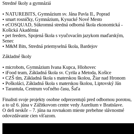
Stredné školy a gymnáziá
• NATUREBITS, Gymnázium sv. Jána Pavla II., Poprad
• smart rosničky, Gymnázium, Kysucké Nové Mesto
• eCOSQUAD, Súkromná stredná odborná škola ekonomická -
Košická Akadémia
• pet feeders, Spojená škola s vyučovacím jazykom maďarským,
Senec
• M&M Bits, Stredná priemyselná škola, Bardejov
Základné školy
• microbots, Gymnázium Ivana Kupca, Hlohovec
• iFood team, Základná škola sv. Cyrila a Metoda, Košice
• CZŠ tím, Základná škola s materskou školou, Žiar nad Hronom
• Poškoláci, Základná škola s materskou školou, Liptovský Ján
• Tarantula, Centrum voľného času, Šaľa
Finalisti svoje projekty osobne odprezentujú pred odbornou porotou,
a to už 6. júna v Zážitkovom centre vedy Aurelium v Bratislave.
O deň neskôr – 7. júna na rovnakom mieste prebehne slávnostné
odovzdávanie cien víťazom.