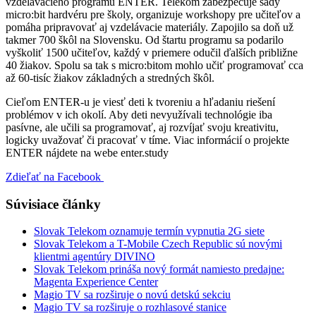
vzdelávacieho programu ENTER. Telekom zabezpečuje sady
micro:bit hardvéru pre školy, organizuje workshopy pre učiteľov a
pomáha pripravovať aj vzdelávacie materiály. Zapojilo sa doň už
takmer 700 škôl na Slovensku. Od štartu programu sa podarilo
vyškoliť 1500 učiteľov, každý v priemere odučil ďalších približne
40 žiakov. Spolu sa tak s micro:bitom mohlo učiť programovať cca
až 60-tisíc žiakov základných a stredných škôl.
Cieľom ENTER-u je viesť deti k tvoreniu a hľadaniu riešení
problémov v ich okolí. Aby deti nevyužívali technológie iba
pasívne, ale učili sa programovať, aj rozvíjať svoju kreativitu,
logicky uvažovať či pracovať v tíme. Viac informácií o projekte
ENTER nájdete na webe enter.study
Zdieľať na Facebook
Súvisiace články
Slovak Telekom oznamuje termín vypnutia 2G siete
Slovak Telekom a T-Mobile Czech Republic sú novými
klientmi agentúry DIVINO
Slovak Telekom prináša nový formát namiesto predajne:
Magenta Experience Center
Magio TV sa rozširuje o novú detskú sekciu
Magio TV sa rozširuje o rozhlasové stanice