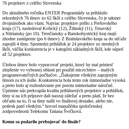
76 projektov z celého Slovenska
Do aktuálneho ročníka ENTER Programiády sa prihlásilo
rekordných 76 tímov zo 62 škôl z celého Slovenska, čo je takmer
dvojnásobok ako vlani. Najviac projektov prišlo z Prešovského
kraja (17), nasledoval Košický (12), Žilinský (11), Trnavský
a Nitriansky (po 10). Trenčiansky a Banskobystrický kraj majú
zhodne zastúpenie (po 6 tímov). Z Bratislavského kraja sa do súťaže
zapojili 4 tímy. Spomedzi prihlášok je 24 projektov zo stredných
škôl, väčšia konkurencia je v kategórii základných škôl, kde súperí
až 52 projektov.
Úlohou tímov bolo vypracovať projekt, ktorý by mal priniesť
zlepšenie vo vybranej oblasti pri použití micro:bitov – malých
programovateľných počítačov. „Ďakujeme všetkým zapojeným
tímom za ich úsilie. Konkurencia bola tento rok mimoriadne vysoká
a preto bolo aj rozhodovanie pre porotu mimoriadne náročné.
Úprimne nás prekvapila kvalita prihlásených projektov a prihlášok,
tímy si na ich príprave dali naozaj záležať a preto platí, že bez
ohľadu na to, či sa tímy našli vo finálovej desiatke, alebo nie,
potlesk patrí všetkým.“ hovorí manažérka spoločenskej
zodpovednosti Telekomu Tatiana Švrčková.
Komu sa podarilo prebojovať do finále?