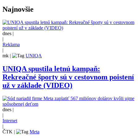
Najnovšie
dnes |
|
Reklama
|
mk
|
UNIQA
UNIQA spustila letnú kampaň:
Rekreačné športy sú v cestovnom poistení
už v základe (VIDEO)
dnes |
|
Internet
|
ČTK
|
Meta