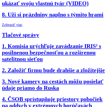
ukázať svoju vlastnú tvár (VIDEO)
8.
Uži si prázdniny naplno s týmito hrami
Zobraziť viac
Tlačové správy
1.
Komisia urýchľuje zavádzanie IRIS² s
posilnenou bezpečnosťou a rozšírenou
satelitnou sieťou
2.
Založiť firmu bude drahšie a zložitejšie
3.
Nové kamery na cestách môžu posielať
údaje priamo do Ruska
4.
ČSOB sprístupňuje priestory pobočiek
na oddych v extrémnych horúčavách