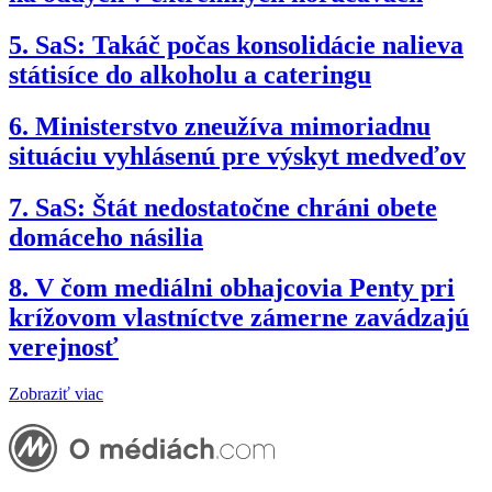
5.
SaS: Takáč počas konsolidácie nalieva
státisíce do alkoholu a cateringu
6.
Ministerstvo zneužíva mimoriadnu
situáciu vyhlásenú pre výskyt medveďov
7.
SaS: Štát nedostatočne chráni obete
domáceho násilia
8.
V čom mediálni obhajcovia Penty pri
krížovom vlastníctve zámerne zavádzajú
verejnosť
Zobraziť viac