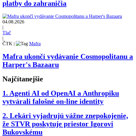
platby do zahraničia
04.08.2026
|
Tlač
|
ČTK
|
Mafra
Mafra ukončí vydávanie Cosmopolitanu a
Harper's Bazaaru
Najčítanejšie
1.
Agenti AI od OpenAI a Anthropiku
vytvárali falošné on-line identity
2.
Lekári vyjadrujú vážne znepokojenie,
že STVR poskytuje priestor Igorovi
Bukovskému