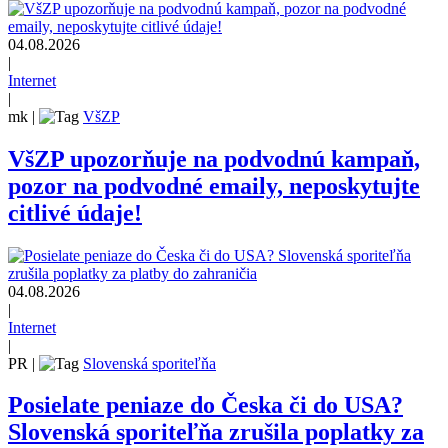
04.08.2026
|
Internet
|
mk
|
VšZP
VšZP upozorňuje na podvodnú kampaň,
pozor na podvodné emaily, neposkytujte
citlivé údaje!
04.08.2026
|
Internet
|
PR
|
Slovenská sporiteľňa
Posielate peniaze do Česka či do USA?
Slovenská sporiteľňa zrušila poplatky za