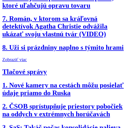
ktoré uľahčujú opravu tovaru
7.
Román, v ktorom sa kráľovná
detektívok Agatha Christie odvážila
ukázať svoju vlastnú tvár (VIDEO)
8.
Uži si prázdniny naplno s týmito hrami
Zobraziť viac
Tlačové správy
1.
Nové kamery na cestách môžu posielať
údaje priamo do Ruska
2.
ČSOB sprístupňuje priestory pobočiek
na oddych v extrémnych horúčavách
3.
SaS: Takáč počas konsolidácie nalieva