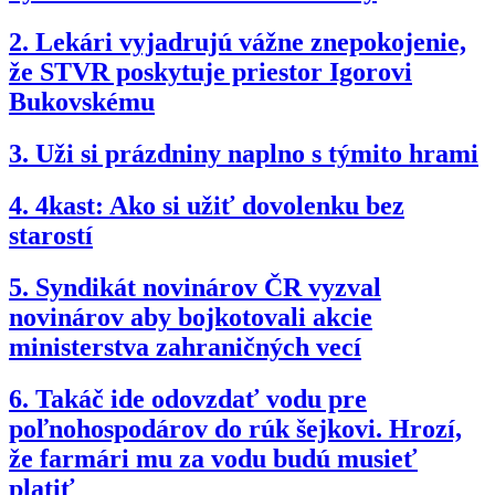
2.
Lekári vyjadrujú vážne znepokojenie,
že STVR poskytuje priestor Igorovi
Bukovskému
3.
Uži si prázdniny naplno s týmito hrami
4.
4kast: Ako si užiť dovolenku bez
starostí
5.
Syndikát novinárov ČR vyzval
novinárov aby bojkotovali akcie
ministerstva zahraničných vecí
6.
Takáč ide odovzdať vodu pre
poľnohospodárov do rúk šejkovi. Hrozí,
že farmári mu za vodu budú musieť
platiť