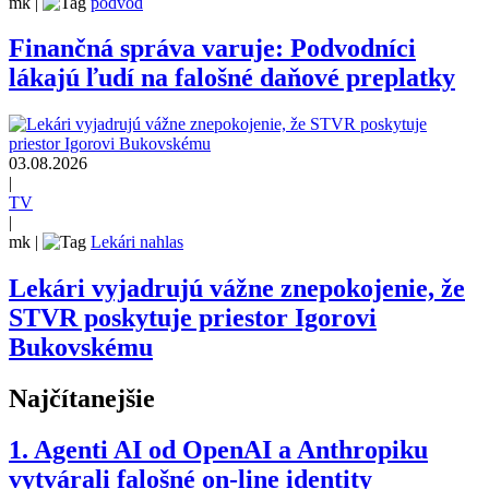
mk
|
podvod
Finančná správa varuje: Podvodníci
lákajú ľudí na falošné daňové preplatky
03.08.2026
|
TV
|
mk
|
Lekári nahlas
Lekári vyjadrujú vážne znepokojenie, že
STVR poskytuje priestor Igorovi
Bukovskému
Najčítanejšie
1.
Agenti AI od OpenAI a Anthropiku
vytvárali falošné on-line identity