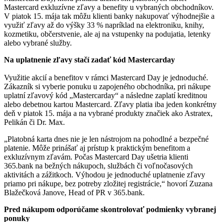
Mastercard exkluzívne zľavy a benefity u vybraných obchodníkov.
V piatok 15. mája tak môžu klienti banky nakupovať výhodnejšie a
využiť zľavy až do výšky 33 % napríklad na elektroniku, knihy,
kozmetiku, občerstvenie, ale aj na vstupenky na podujatia, letenky
alebo vybrané služby.
Na uplatnenie zľavy stačí zadať kód Mastercarday
Využitie akcií a benefitov v rámci Mastercard Day je jednoduché.
Zákazník si vyberie ponuku u zapojeného obchodníka, pri nákupe
uplatní zľavový kód „Mastercarday“ a následne zaplatí kreditnou
alebo debetnou kartou Mastercard. Zľavy platia iba jeden konkrétny
deň v piatok 15. mája a na vybrané produkty značiek ako Astratex,
Pelikán či Dr. Max.
„Platobná karta dnes nie je len nástrojom na pohodlné a bezpečné
platenie. Môže prinášať aj prístup k praktickým benefitom a
exkluzívnym zľavám. Počas Mastercard Day ušetria klienti
365.bank na bežných nákupoch, službách či voľnočasových
aktivitách a zážitkoch. Výhodou je jednoduché uplatnenie zľavy
priamo pri nákupe, bez potreby zložitej registrácie,“ hovorí Zuzana
Blažečková Janove, Head of PR v 365.bank.
Pred nákupom odporúčame skontrolovať podmienky vybranej
ponuky