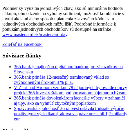
Podmienky využitia jednotlivých zliav, ako sú minimálna hodnota
nákupu, obmedzenie na vybraný sortiment, možnosť kombinácie s
inými akciami alebo spôsob uplatnenia zľavového kódu, sa u
jednotlivých obchodníkoch môžu líšiť. Podrobné informácie k
ponukám jednotlivých obchodníkov sú dostupné na stránke
www.mastercard.sk/mastercard-day
.
Zdieľať na Facebook
Súvisiace články
365.bank je najlepšou digitálnou bankou pre zákazníkov na
Slovensku
365.bank prináša 12-mesačný termínovaný vklad so
zvýhodneným úrokom 3 % p. a.
V Žiari nad Hronom vznikne 78 nájomných bytov. Ide o prvý
projekt 365.invest v štátom podporovanom nájomnom bývaní
365.bank prináša dovolenkárom lacnejšie výbery v zahraničí
aj tipy, ako sa vyhnúť zbytočným poplatkom
Správcovská spoločnosť 365.invest oslávila tridsiate výročie
pozitívnymi výsledkami, aktíva v správe presiahli 1,7 miliardy
eur