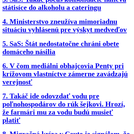
státisíce do alkoholu a cateringu
4.
Ministerstvo zneužíva mimoriadnu
situáciu vyhlásenú pre výskyt medveďov
5.
SaS: Štát nedostatočne chráni obete
domáceho násilia
6.
V čom mediálni obhajcovia Penty pri
krížovom vlastníctve zámerne zavádzajú
verejnosť
7.
Takáč ide odovzdať vodu pre
poľnohospodárov do rúk šejkovi. Hrozí,
že farmári mu za vodu budú musieť
platiť