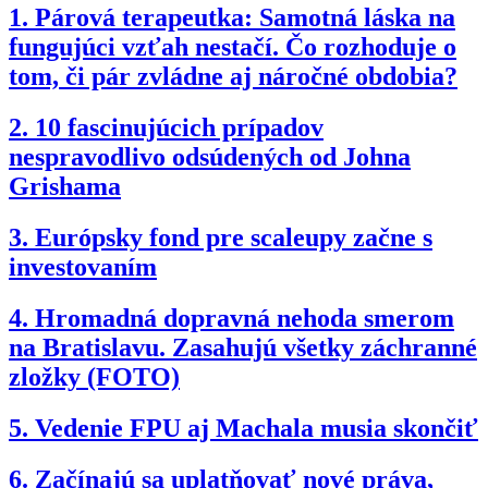
1.
Párová terapeutka: Samotná láska na
fungujúci vzťah nestačí. Čo rozhoduje o
tom, či pár zvládne aj náročné obdobia?
2.
10 fascinujúcich prípadov
nespravodlivo odsúdených od Johna
Grishama
3.
Európsky fond pre scaleupy začne s
investovaním
4.
Hromadná dopravná nehoda smerom
na Bratislavu. Zasahujú všetky záchranné
zložky (FOTO)
5.
Vedenie FPU aj Machala musia skončiť
6.
Začínajú sa uplatňovať nové práva,