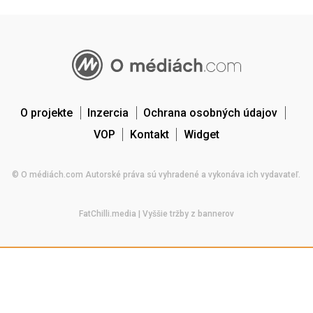
O projekte
Inzercia
Ochrana osobných údajov
VOP
Kontakt
Widget
© O médiách.com Autorské práva sú vyhradené a vykonáva ich vydavateľ.
FatChilli.media
| Vyššie tržby z bannerov