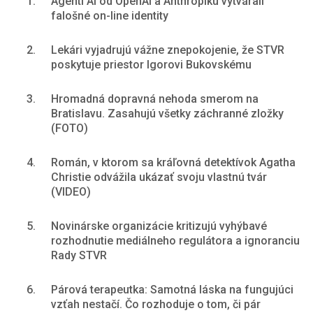
1.
Agenti AI od OpenAI a Anthropiku vytvárali
falošné on-line identity
2.
Lekári vyjadrujú vážne znepokojenie, že STVR
poskytuje priestor Igorovi Bukovskému
3.
Hromadná dopravná nehoda smerom na
Bratislavu. Zasahujú všetky záchranné zložky
(FOTO)
4.
Román, v ktorom sa kráľovná detektívok Agatha
Christie odvážila ukázať svoju vlastnú tvár
(VIDEO)
5.
Novinárske organizácie kritizujú vyhýbavé
rozhodnutie mediálneho regulátora a ignoranciu
Rady STVR
6.
Párová terapeutka: Samotná láska na fungujúci
vzťah nestačí. Čo rozhoduje o tom, či pár