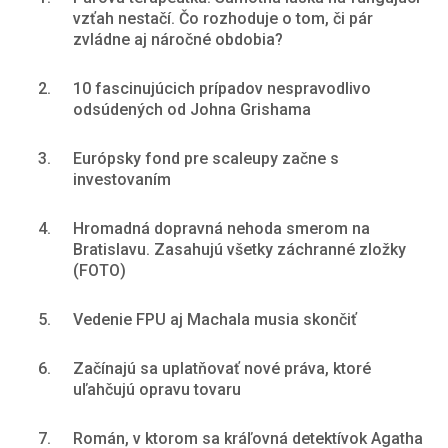
vzťah nestačí. Čo rozhoduje o tom, či pár
zvládne aj náročné obdobia?
2.
10 fascinujúcich prípadov nespravodlivo
odsúdených od Johna Grishama
3.
Európsky fond pre scaleupy začne s
investovaním
4.
Hromadná dopravná nehoda smerom na
Bratislavu. Zasahujú všetky záchranné zložky
(FOTO)
5.
Vedenie FPU aj Machala musia skončiť
6.
Začínajú sa uplatňovať nové práva, ktoré
uľahčujú opravu tovaru
7.
Román, v ktorom sa kráľovná detektívok Agatha