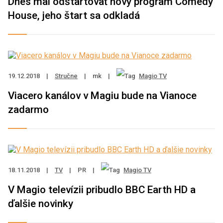
Dnes mal odštartovať nový program Comedy
House, jeho štart sa odkladá
19.12.2018
|
Stručne
|
mk
|
Magio TV
Viacero kanálov v Magiu bude na Vianoce
zadarmo
18.11.2018
|
TV
|
PR
|
Magio TV
V Magio televízii pribudlo BBC Earth HD a
ďalšie novinky