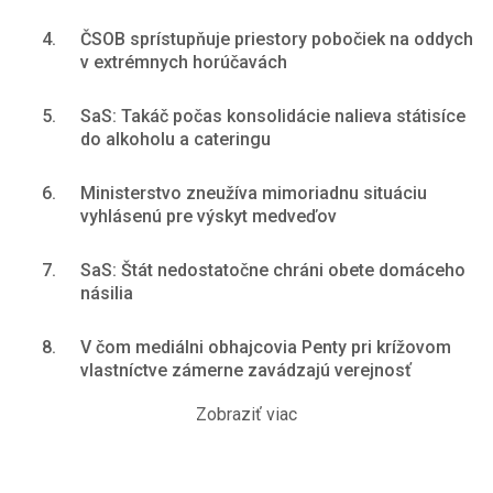
4.
ČSOB sprístupňuje priestory pobočiek na oddych
v extrémnych horúčavách
5.
SaS: Takáč počas konsolidácie nalieva státisíce
do alkoholu a cateringu
6.
Ministerstvo zneužíva mimoriadnu situáciu
vyhlásenú pre výskyt medveďov
7.
SaS: Štát nedostatočne chráni obete domáceho
násilia
8.
V čom mediálni obhajcovia Penty pri krížovom
vlastníctve zámerne zavádzajú verejnosť
Zobraziť viac