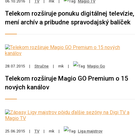
06.10.2016
|
TV
|
mk
|
Magio TV
Telekom rozširuje ponuku digitálnej televízie,
mení archív a pribudne spravodajský balíček
28.07.2015
|
Stručne
|
mk
|
Magio Go
Telekom rozširuje Magio GO Premium o 15
nových kanálov
25.06.2015
|
TV
|
mk
|
Liga majstrov