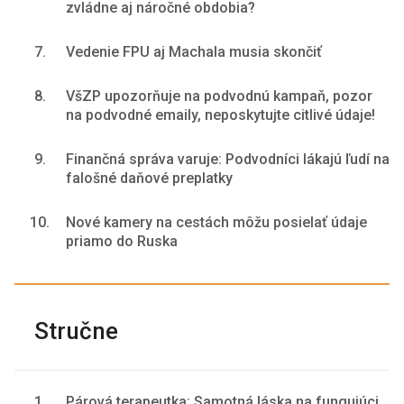
zvládne aj náročné obdobia?
7.
Vedenie FPU aj Machala musia skončiť
8.
VšZP upozorňuje na podvodnú kampaň, pozor
na podvodné emaily, neposkytujte citlivé údaje!
9.
Finančná správa varuje: Podvodníci lákajú ľudí na
falošné daňové preplatky
10.
Nové kamery na cestách môžu posielať údaje
priamo do Ruska
Stručne
1.
Párová terapeutka: Samotná láska na fungujúci