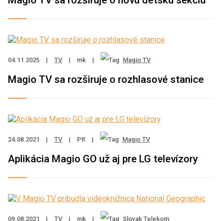
Magio TV sa rozširuje o novú detskú sekciu
04.11.2025
|
TV
|
mk
|
Magio TV
Magio TV sa rozširuje o rozhlasové stanice
24.08.2021
|
TV
|
PR
|
Magio TV
Aplikácia Magio GO už aj pre LG televízory
09.08.2021
|
TV
|
mk
|
Slovak Telekom