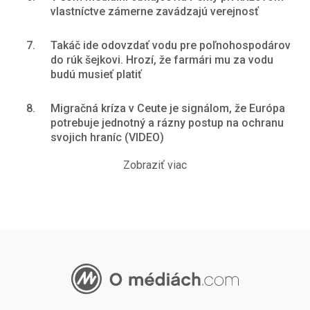
vlastníctve zámerne zavádzajú verejnosť
7.
Takáč ide odovzdať vodu pre poľnohospodárov
do rúk šejkovi. Hrozí, že farmári mu za vodu
budú musieť platiť
8.
Migračná kríza v Ceute je signálom, že Európa
potrebuje jednotný a rázny postup na ochranu
svojich hraníc (VIDEO)
Zobraziť viac