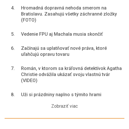
4.
Hromadná dopravná nehoda smerom na
Bratislavu. Zasahujú všetky záchranné zložky
(FOTO)
5.
Vedenie FPU aj Machala musia skončiť
6.
Začínajú sa uplatňovať nové práva, ktoré
uľahčujú opravu tovaru
7.
Román, v ktorom sa kráľovná detektívok Agatha
Christie odvážila ukázať svoju vlastnú tvár
(VIDEO)
8.
Uži si prázdniny naplno s týmito hrami
Zobraziť viac