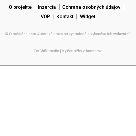
O projekte
Inzercia
Ochrana osobných údajov
VOP
Kontakt
Widget
© O médiách.com Autorské práva sú vyhradené a vykonáva ich vydavateľ.
FatChilli.media
| Vyššie tržby z bannerov