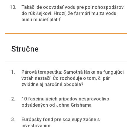
10.
Takáč ide odovzdať vodu pre poľnohospodárov
do rúk šejkovi. Hrozí, že farmári mu za vodu
budú musieť platiť
Stručne
1.
Párová terapeutka: Samotná láska na fungujúci
vzťah nestačí. Čo rozhoduje o tom, či pár
zvládne aj náročné obdobia?
2.
10 fascinujúcich prípadov nespravodlivo
odsúdených od Johna Grishama
3.
Európsky fond pre scaleupy začne s
investovaním