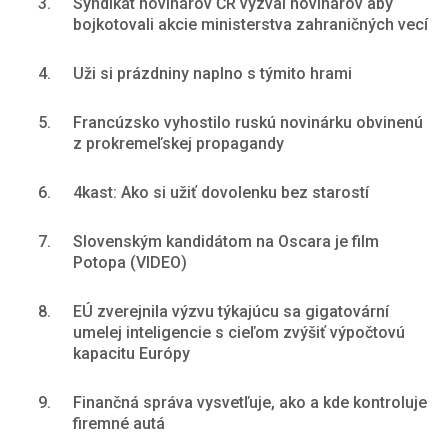
3.
Syndikát novinárov ČR vyzval novinárov aby
bojkotovali akcie ministerstva zahraničných vecí
4.
Uži si prázdniny naplno s týmito hrami
5.
Francúzsko vyhostilo ruskú novinárku obvinenú
z prokremeľskej propagandy
6.
4kast: Ako si užiť dovolenku bez starostí
7.
Slovenským kandidátom na Oscara je film
Potopa (VIDEO)
8.
EÚ zverejnila výzvu týkajúcu sa gigatovární
umelej inteligencie s cieľom zvýšiť výpočtovú
kapacitu Európy
9.
Finančná správa vysvetľuje, ako a kde kontroluje
firemné autá