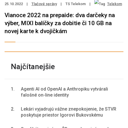
25.10.2022
|
Tlačové správy
|
TS Telekom
|
Telekom
Vianoce 2022 na prepaide: dva darčeky na
výber, MIXI balíčky za dobitie či 10 GB na
novej karte k dvojičkám
Najčítanejšie
1.
Agenti AI od OpenAI a Anthropiku vytvárali
falošné on-line identity
2.
Lekári vyjadrujú vážne znepokojenie, že STVR
poskytuje priestor Igorovi Bukovskému