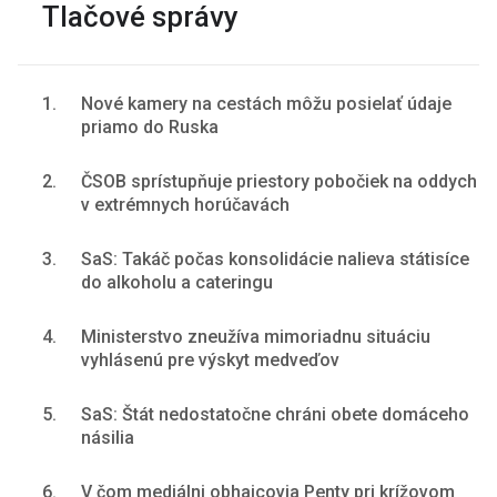
Tlačové správy
1.
Nové kamery na cestách môžu posielať údaje
priamo do Ruska
2.
ČSOB sprístupňuje priestory pobočiek na oddych
v extrémnych horúčavách
3.
SaS: Takáč počas konsolidácie nalieva státisíce
do alkoholu a cateringu
4.
Ministerstvo zneužíva mimoriadnu situáciu
vyhlásenú pre výskyt medveďov
5.
SaS: Štát nedostatočne chráni obete domáceho
násilia
6.
V čom mediálni obhajcovia Penty pri krížovom