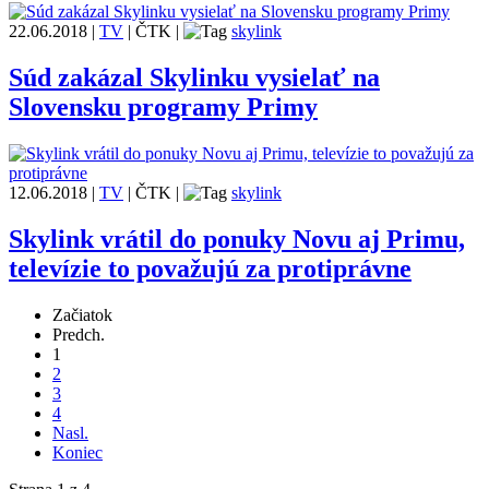
22.06.2018
|
TV
|
ČTK
|
skylink
Súd zakázal Skylinku vysielať na
Slovensku programy Primy
12.06.2018
|
TV
|
ČTK
|
skylink
Skylink vrátil do ponuky Novu aj Primu,
televízie to považujú za protiprávne
Začiatok
Predch.
1
2
3
4
Nasl.
Koniec