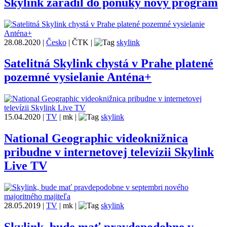
Skylink zaradil do ponuky nový program
28.08.2020
|
Česko
|
ČTK
|
skylink
Satelitná Skylink chystá v Prahe platené
pozemné vysielanie Anténa+
15.04.2020
|
TV
|
mk
|
skylink
National Geographic videoknižnica
pribudne v internetovej televízii Skylink
Live TV
28.05.2019
|
TV
|
mk
|
skylink