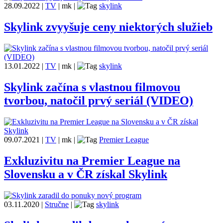
28.09.2022
|
TV
|
mk
|
skylink
Skylink zvyyšuje ceny niektorých služieb
13.01.2022
|
TV
|
mk
|
skylink
Skylink začína s vlastnou filmovou
tvorbou, natočil prvý seriál (VIDEO)
09.07.2021
|
TV
|
mk
|
Premier League
Exkluzivitu na Premier League na
Slovensku a v ČR získal Skylink
03.11.2020
|
Stručne
|
skylink