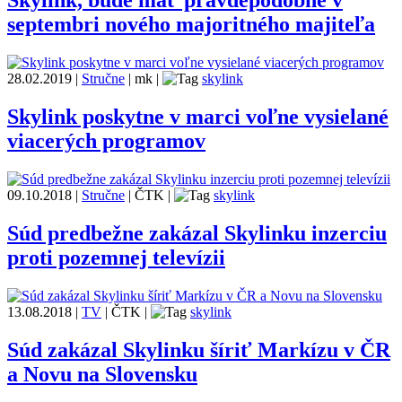
Skylink, bude mať pravdepodobne v
septembri nového majoritného majiteľa
28.02.2019
|
Stručne
|
mk
|
skylink
Skylink poskytne v marci voľne vysielané
viacerých programov
09.10.2018
|
Stručne
|
ČTK
|
skylink
Súd predbežne zakázal Skylinku inzerciu
proti pozemnej televízii
13.08.2018
|
TV
|
ČTK
|
skylink
Súd zakázal Skylinku šíriť Markízu v ČR
a Novu na Slovensku