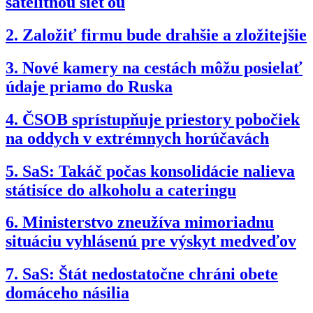
satelitnou sieťou
2.
Založiť firmu bude drahšie a zložitejšie
3.
Nové kamery na cestách môžu posielať
údaje priamo do Ruska
4.
ČSOB sprístupňuje priestory pobočiek
na oddych v extrémnych horúčavách
5.
SaS: Takáč počas konsolidácie nalieva
státisíce do alkoholu a cateringu
6.
Ministerstvo zneužíva mimoriadnu
situáciu vyhlásenú pre výskyt medveďov
7.
SaS: Štát nedostatočne chráni obete
domáceho násilia