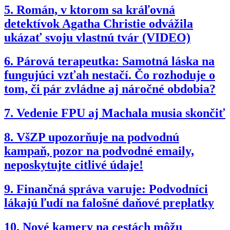
5.
Román, v ktorom sa kráľovná
detektívok Agatha Christie odvážila
ukázať svoju vlastnú tvár (VIDEO)
6.
Párová terapeutka: Samotná láska na
fungujúci vzťah nestačí. Čo rozhoduje o
tom, či pár zvládne aj náročné obdobia?
7.
Vedenie FPU aj Machala musia skončiť
8.
VšZP upozorňuje na podvodnú
kampaň, pozor na podvodné emaily,
neposkytujte citlivé údaje!
9.
Finančná správa varuje: Podvodníci
lákajú ľudí na falošné daňové preplatky
10.
Nové kamery na cestách môžu