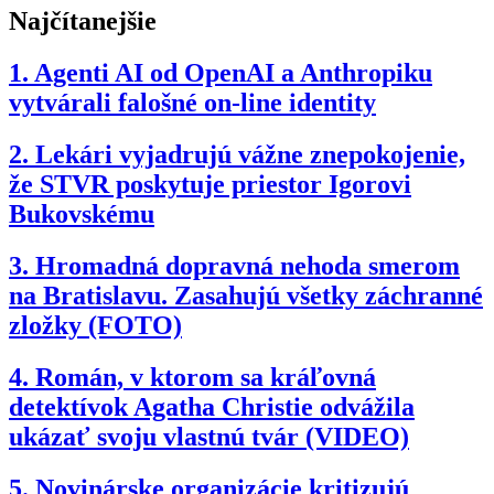
Najčítanejšie
1.
Agenti AI od OpenAI a Anthropiku
vytvárali falošné on-line identity
2.
Lekári vyjadrujú vážne znepokojenie,
že STVR poskytuje priestor Igorovi
Bukovskému
3.
Hromadná dopravná nehoda smerom
na Bratislavu. Zasahujú všetky záchranné
zložky (FOTO)
4.
Román, v ktorom sa kráľovná
detektívok Agatha Christie odvážila
ukázať svoju vlastnú tvár (VIDEO)
5.
Novinárske organizácie kritizujú