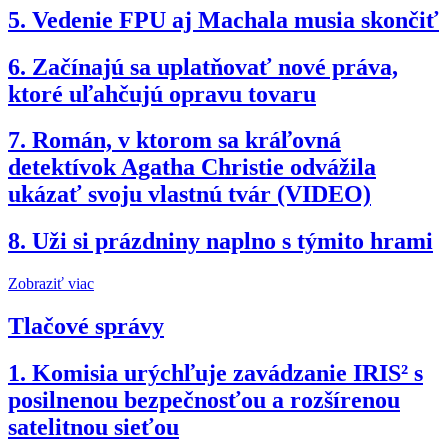
5.
Vedenie FPU aj Machala musia skončiť
6.
Začínajú sa uplatňovať nové práva,
ktoré uľahčujú opravu tovaru
7.
Román, v ktorom sa kráľovná
detektívok Agatha Christie odvážila
ukázať svoju vlastnú tvár (VIDEO)
8.
Uži si prázdniny naplno s týmito hrami
Zobraziť viac
Tlačové správy
1.
Komisia urýchľuje zavádzanie IRIS² s
posilnenou bezpečnosťou a rozšírenou
satelitnou sieťou