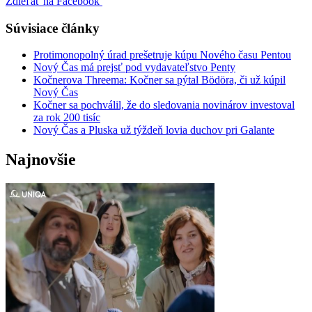
Zdieľať na Facebook
Súvisiace články
Protimonopolný úrad prešetruje kúpu Nového času Pentou
Nový Čas má prejsť pod vydavateľstvo Penty
Kočnerova Threema: Kočner sa pýtal Bödöra, či už kúpil
Nový Čas
Kočner sa pochválil, že do sledovania novinárov investoval
za rok 200 tisíc
Nový Čas a Pluska už týždeň lovia duchov pri Galante
Najnovšie