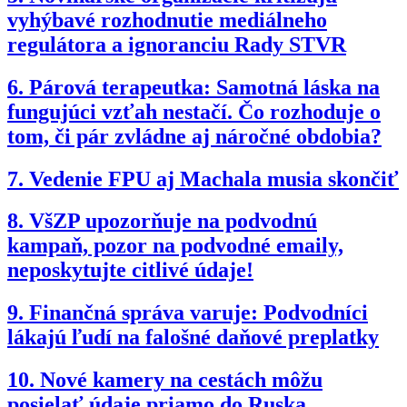
vyhýbavé rozhodnutie mediálneho
regulátora a ignoranciu Rady STVR
6.
Párová terapeutka: Samotná láska na
fungujúci vzťah nestačí. Čo rozhoduje o
tom, či pár zvládne aj náročné obdobia?
7.
Vedenie FPU aj Machala musia skončiť
8.
VšZP upozorňuje na podvodnú
kampaň, pozor na podvodné emaily,
neposkytujte citlivé údaje!
9.
Finančná správa varuje: Podvodníci
lákajú ľudí na falošné daňové preplatky
10.
Nové kamery na cestách môžu
posielať údaje priamo do Ruska