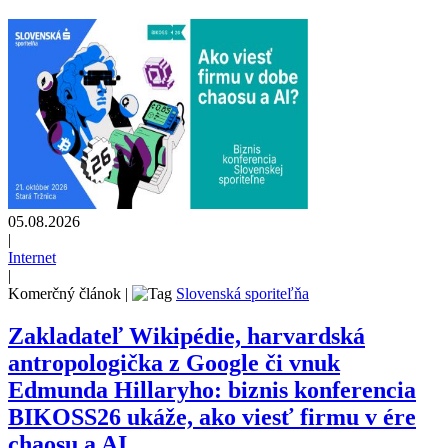
05.08.2026
|
Internet
|
Komerčný článok
|
Slovenská sporiteľňa
Zakladateľ Wikipédie, harvardská
antropologička z Google či vnuk
Edmunda Hillaryho: biznis konferencia
BIKOSS26 ukáže, ako viesť firmu v ére
chaosu a AI