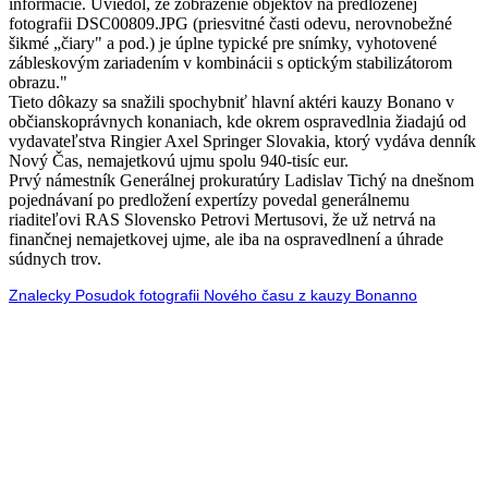
informácie. Uviedol, že zobrazenie objektov na predloženej
fotografii DSC00809.JPG (priesvitné časti odevu, nerovnobežné
šikmé „čiary" a pod.) je úplne typické pre snímky, vyhotovené
zábleskovým zariadením v kombinácii s optickým stabilizátorom
obrazu."
Tieto dôkazy sa snažili spochybniť hlavní aktéri kauzy Bonano v
občianskoprávnych konaniach, kde okrem ospravedlnia žiadajú od
vydavateľstva Ringier Axel Springer Slovakia, ktorý vydáva denník
Nový Čas, nemajetkovú ujmu spolu 940-tisíc eur.
Prvý námestník Generálnej prokuratúry Ladislav Tichý na dnešnom
pojednávaní po predložení expertízy povedal generálnemu
riaditeľovi RAS Slovensko Petrovi Mertusovi, že už netrvá na
finančnej nemajetkovej ujme, ale iba na ospravedlnení a úhrade
súdnych trov.
Znalecky Posudok fotografii Nového času z kauzy Bonanno