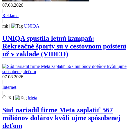
07.08.2026
|
Reklama
|
mk
|
UNIQA
UNIQA spustila letnú kampaň:
Rekreačné športy sú v cestovnom poistení
už v základe (VIDEO)
07.08.2026
|
Internet
|
ČTK
|
Meta
Súd nariadil firme Meta zaplatiť 567
miliónov dolárov kvôli ujme spôsobenej
deťom