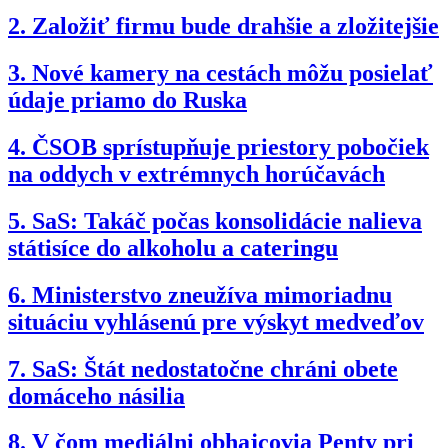
2.
Založiť firmu bude drahšie a zložitejšie
3.
Nové kamery na cestách môžu posielať
údaje priamo do Ruska
4.
ČSOB sprístupňuje priestory pobočiek
na oddych v extrémnych horúčavách
5.
SaS: Takáč počas konsolidácie nalieva
státisíce do alkoholu a cateringu
6.
Ministerstvo zneužíva mimoriadnu
situáciu vyhlásenú pre výskyt medveďov
7.
SaS: Štát nedostatočne chráni obete
domáceho násilia
8.
V čom mediálni obhajcovia Penty pri