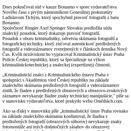
Dnes pokračoval súd v kauze Bonanno v spore vydavateľstva
Nového času s prvým námestníkom Generálnej prokuratúry
Ladislavom Tichým, ktorý spochybnil pravosť fotografii z baru
Bonanno.
Spoločnosť Ringier Axel Springer Slovakia predložila súdu
znalecký posudok, ktorý dokazuje pravosť fotografií.
Posudok z oboru kriminalistiky, odvetvia skúmania fotografií a
fotografickej techniky, ktorý zisťoval autentickosť predložených
fotografií a videozáznamov zverejnených v článkoch denníka Nový
Čas. Kvôli nezávislosti ho vypracoval Kriminalistický ústav Praha
Polície Českej republiky, ktorý sa špecializuje na výkon
kriminalistickotechnickej a znaleckej (expertíznej) činnosti.
„Kriminalistickí znalci z Kriminalistického ústavu Praha v
spolupráci s Akadémiou vied Českej republiky na základe
znaleckého skúmania predložených fotografií a videozáznamov
zistili, že žiaden z predložených obrazových a obrazovo-zvukových
záznamov nevykazuje žiadne znaky technickej manipulácie," píše sa
v stanovisku vydavateľstva, ktoré poskytlo webu Omédiách.com.
Ako sa ďalej v stanovisku píše „kriminalistický ústav Praha rovnako
na základe znaleckého skúmania konštatoval, že žiadna z
predložených fotografií (obrazových súborov) nevykazuje znaky
fotomontáže ani iných dodatočných zásahov do obrazovej