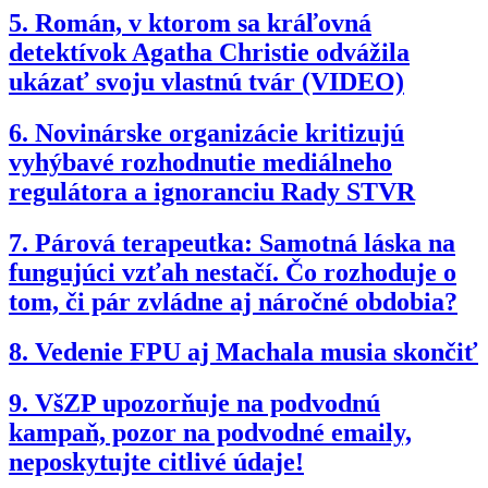
5.
Román, v ktorom sa kráľovná
detektívok Agatha Christie odvážila
ukázať svoju vlastnú tvár (VIDEO)
6.
Novinárske organizácie kritizujú
vyhýbavé rozhodnutie mediálneho
regulátora a ignoranciu Rady STVR
7.
Párová terapeutka: Samotná láska na
fungujúci vzťah nestačí. Čo rozhoduje o
tom, či pár zvládne aj náročné obdobia?
8.
Vedenie FPU aj Machala musia skončiť
9.
VšZP upozorňuje na podvodnú
kampaň, pozor na podvodné emaily,
neposkytujte citlivé údaje!