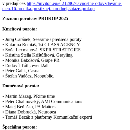
v predaji cez
https://inviton.eu/e-21286/slavnostne-odovzdavanie-
cien-16-rocnika-prestiznej-narodnej-sutaze-prokop
Zoznam porotcov PROKOP 2025
Kmeňová porota:
• Juraj Caránek, Seesame / predseda poroty
• Katarína Remiaš, 1st CLASS AGENCY
• Soňa Lexmanová, SKPR STRATEGIES
• Kristína Stella Krištúfková, Grayling
• Monika Bakošová, Grape PR
• Ľudovít Tóth, event2all
• Peter Gálik, Casual
• Štefan Vadócz, Neopublic.
Doménová porota:
• Martin Mazag, PRime time
• Peter Chalmovský, AMI Communications
• Matej Beňuška, PA Matters
• Diana Dobrucká, Neuropea
• Tomáš Bezák z platformy Komunikační experti
Špeciálna porota: