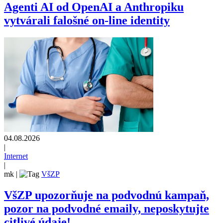
Agenti AI od OpenAI a Anthropiku
vytvárali falošné on-line identity
04.08.2026
|
Internet
|
mk
|
VšZP
VšZP upozorňuje na podvodnú kampaň,
pozor na podvodné emaily, neposkytujte
citlivé údaje!