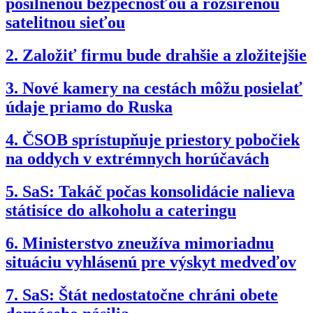
posilnenou bezpečnosťou a rozšírenou
satelitnou sieťou
2.
Založiť firmu bude drahšie a zložitejšie
3.
Nové kamery na cestách môžu posielať
údaje priamo do Ruska
4.
ČSOB sprístupňuje priestory pobočiek
na oddych v extrémnych horúčavách
5.
SaS: Takáč počas konsolidácie nalieva
státisíce do alkoholu a cateringu
6.
Ministerstvo zneužíva mimoriadnu
situáciu vyhlásenú pre výskyt medveďov
7.
SaS: Štát nedostatočne chráni obete