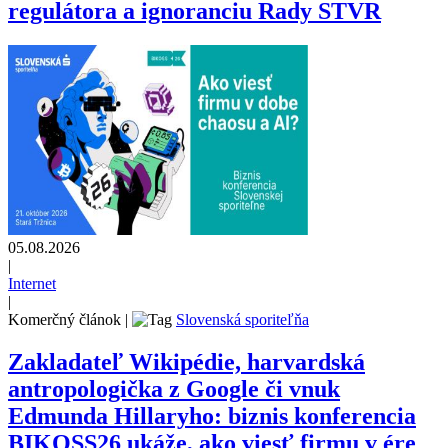
regulátora a ignoranciu Rady STVR
05.08.2026
|
Internet
|
Komerčný článok
|
Slovenská sporiteľňa
Zakladateľ Wikipédie, harvardská
antropologička z Google či vnuk
Edmunda Hillaryho: biznis konferencia
BIKOSS26 ukáže, ako viesť firmu v ére