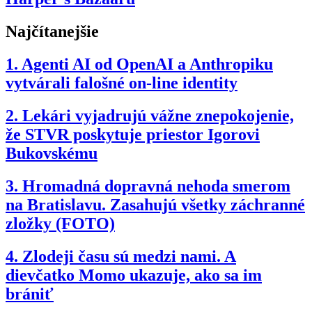
Najčítanejšie
1.
Agenti AI od OpenAI a Anthropiku
vytvárali falošné on-line identity
2.
Lekári vyjadrujú vážne znepokojenie,
že STVR poskytuje priestor Igorovi
Bukovskému
3.
Hromadná dopravná nehoda smerom
na Bratislavu. Zasahujú všetky záchranné
zložky (FOTO)
4.
Zlodeji času sú medzi nami. A
dievčatko Momo ukazuje, ako sa im
brániť