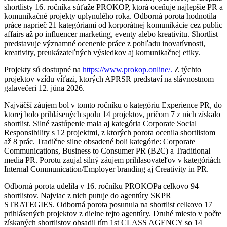
shortlisty 16. ročníka súťaže PROKOP, ktorá oceňuje najlepšie PR a
komunikačné projekty uplynulého roka. Odborná porota hodnotila
práce naprieč 21 kategóriami od korporátnej komunikácie cez public
affairs až po influencer marketing, eventy alebo kreativitu. Shortlist
predstavuje významné ocenenie práce z pohľadu inovatívnosti,
kreativity, preukázateľných výsledkov aj komunikačnej etiky.
Projekty sú dostupné na
https://www.prokop.online/.
Z týchto
projektov vzídu víťazi, ktorých APRSR predstaví na slávnostnom
galavečeri 12. júna 2026.
Najväčší záujem bol v tomto ročníku o kategóriu Experience PR, do
ktorej bolo prihlásených spolu 14 projektov, pričom 7 z nich získalo
shortlist. Silné zastúpenie mala aj kategória Corporate Social
Responsibility s 12 projektmi, z ktorých porota ocenila shortlistom
až 8 prác. Tradične silne obsadené boli kategórie: Corporate
Communications, Business to Consumer PR (B2C) a Traditional
media PR. Porotu zaujal silný záujem prihlasovateľov v kategóriách
Internal Communication/Employer branding aj Creativity in PR.
Odborná porota udelila v 16. ročníku PROKOPa celkovo 94
shortlistov. Najviac z nich putuje do agentúry SKPR
STRATEGIES. Odborná porota posunula na shortlist celkovo 17
prihlásených projektov z dielne tejto agentúry. Druhé miesto v počte
získaných shortlistov obsadil tím 1st CLASS AGENCY so 14