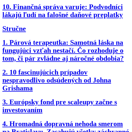
10.
Finančná správa varuje: Podvodníci
lákajú ľudí na falošné daňové preplatky
Stručne
1.
Párová terapeutka: Samotná láska na
fungujúci vzťah nestačí. Čo rozhoduje o
tom, či pár zvládne aj náročné obdobia?
2.
10 fascinujúcich prípadov
nespravodlivo odsúdených od Johna
Grishama
3.
Európsky fond pre scaleupy začne s
investovaním
4.
Hromadná dopravná nehoda smerom
na Bratislavu. Zasahujú všetky záchranné