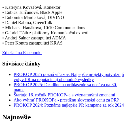
• Kateryna Kovaľová, Konektor
• Ľubica Turčanová, Black Apple
• Ľubomíra Mardiaková, DIVINO
• Daniel Rabina, GreenTalk
• Michaela Hanáková, 10/10 Communications
• Gabriel Tóth z platformy Komunikační experti
• Andrej Salner zastupujúci ADMA
• Peter Kontra zastupujúci KRAS
Zdieľať na Facebook
Súvisiace články
PROKOP 2025 pozná víťazov. Najlepšie projekty potvrdzujú
vplyv PR na reputáciu aj obchodné výsledky
PROKOP 2025: Deadline na prihlásenie sa posúva na 30.
marec
Štartuje 16. ročník PROKOP- a s významnými zmenami
Ako vyhrať PROKOPa - prestížnu slovenskú cenu za PR?
PROKOP 2024: Poznáme najlepšie PR kampane za rok 2024
Najnovšie