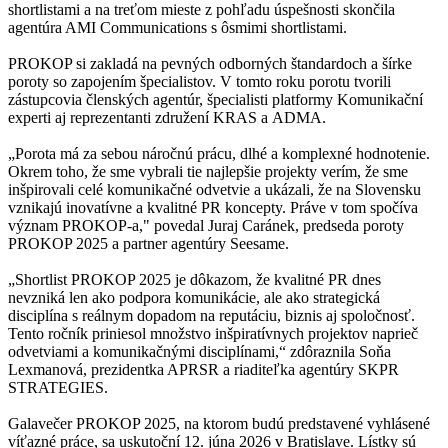
shortlistami a na treťom mieste z pohľadu úspešnosti skončila
agentúra AMI Communications s ôsmimi shortlistami.
PROKOP si zakladá na pevných odborných štandardoch a šírke
poroty so zapojením špecialistov. V tomto roku porotu tvorili
zástupcovia členských agentúr, špecialisti platformy Komunikační
experti aj reprezentanti združení KRAS a ADMA.
„Porota má za sebou náročnú prácu, dlhé a komplexné hodnotenie.
Okrem toho, že sme vybrali tie najlepšie projekty verím, že sme
inšpirovali celé komunikačné odvetvie a ukázali, že na Slovensku
vznikajú inovatívne a kvalitné PR koncepty. Práve v tom spočíva
význam PROKOP-a," povedal Juraj Caránek, predseda poroty
PROKOP 2025 a partner agentúry Seesame.
„Shortlist PROKOP 2025 je dôkazom, že kvalitné PR dnes
nevzniká len ako podpora komunikácie, ale ako strategická
disciplína s reálnym dopadom na reputáciu, biznis aj spoločnosť.
Tento ročník priniesol množstvo inšpiratívnych projektov naprieč
odvetviami a komunikačnými disciplínami,“ zdôraznila Soňa
Lexmanová, prezidentka APRSR a riaditeľka agentúry SKPR
STRATEGIES.
Galavečer PROKOP 2025, na ktorom budú predstavené vyhlásené
víťazné práce, sa uskutoční 12. júna 2026 v Bratislave. Lístky sú