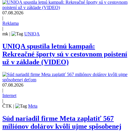
07.08.2026
|
Reklama
|
mk
|
UNIQA
UNIQA spustila letnú kampaň:
Rekreačné športy sú v cestovnom poistení
už v základe (VIDEO)
07.08.2026
|
Internet
|
ČTK
|
Meta
Súd nariadil firme Meta zaplatiť 567
miliónov dolárov kvôli ujme spôsobenej