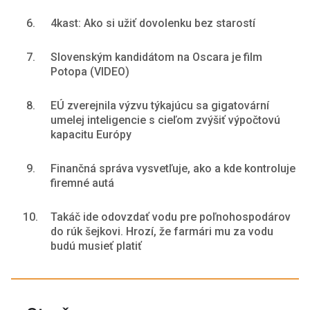
6.
4kast: Ako si užiť dovolenku bez starostí
7.
Slovenským kandidátom na Oscara je film
Potopa (VIDEO)
8.
EÚ zverejnila výzvu týkajúcu sa gigatovární
umelej inteligencie s cieľom zvýšiť výpočtovú
kapacitu Európy
9.
Finančná správa vysvetľuje, ako a kde kontroluje
firemné autá
10.
Takáč ide odovzdať vodu pre poľnohospodárov
do rúk šejkovi. Hrozí, že farmári mu za vodu
budú musieť platiť