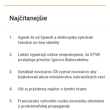
Najčítanejšie
1.
Agenti AI od OpenAI a Anthropiku vytvárali
falošné on-line identity
2.
Lekári vyjadrujú vážne znepokojenie, že STVR
poskytuje priestor Igorovi Bukovskému
3.
Syndikát novinárov ČR vyzval novinárov aby
bojkotovali akcie ministerstva zahraničných vecí
4.
Uži si prázdniny naplno s týmito hrami
5.
Francúzsko vyhostilo ruskú novinárku obvinenú
z prokremeľskej propagandy