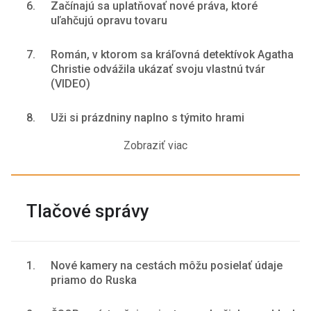
6.
Začínajú sa uplatňovať nové práva, ktoré
uľahčujú opravu tovaru
7.
Román, v ktorom sa kráľovná detektívok Agatha
Christie odvážila ukázať svoju vlastnú tvár
(VIDEO)
8.
Uži si prázdniny naplno s týmito hrami
Zobraziť viac
Tlačové správy
1.
Nové kamery na cestách môžu posielať údaje
priamo do Ruska