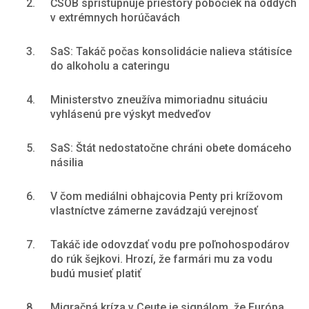
2.
ČSOB sprístupňuje priestory pobočiek na oddych
v extrémnych horúčavách
3.
SaS: Takáč počas konsolidácie nalieva státisíce
do alkoholu a cateringu
4.
Ministerstvo zneužíva mimoriadnu situáciu
vyhlásenú pre výskyt medveďov
5.
SaS: Štát nedostatočne chráni obete domáceho
násilia
6.
V čom mediálni obhajcovia Penty pri krížovom
vlastníctve zámerne zavádzajú verejnosť
7.
Takáč ide odovzdať vodu pre poľnohospodárov
do rúk šejkovi. Hrozí, že farmári mu za vodu
budú musieť platiť
8.
Migračná kríza v Ceute je signálom, že Európa