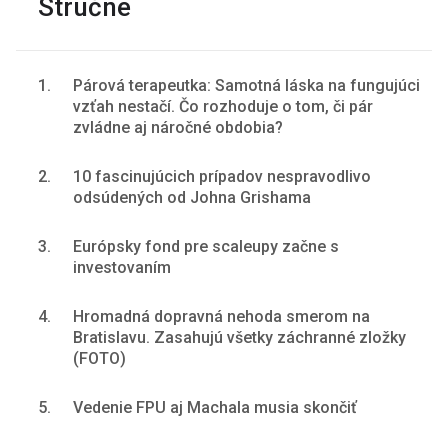
Stručne
1.
Párová terapeutka: Samotná láska na fungujúci
vzťah nestačí. Čo rozhoduje o tom, či pár
zvládne aj náročné obdobia?
2.
10 fascinujúcich prípadov nespravodlivo
odsúdených od Johna Grishama
3.
Európsky fond pre scaleupy začne s
investovaním
4.
Hromadná dopravná nehoda smerom na
Bratislavu. Zasahujú všetky záchranné zložky
(FOTO)
5.
Vedenie FPU aj Machala musia skončiť