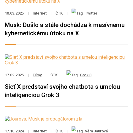
10.03.2025
|
Internet
|
ČTK
|
Twitter
Musk: Došlo a stále dochádza k masívnemu
kybernetickému útoku na X
17.02.2025
|
Filmy
|
ČTK
|
Grok 3
Sieť X predstaví svojho chatbota s umelou
inteligenciou Grok 3
17.10.2024
|
Internet
|
ČTK
|
Věra Jaurová