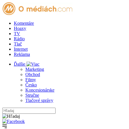
Komentáre
Hoaxy
TV
Rádio
Tlač
Internet
Reklama
Ďalšie
Marketing
Obchod
Filmy
Česko
Koncesionárske
Stručne
Tlačové správy