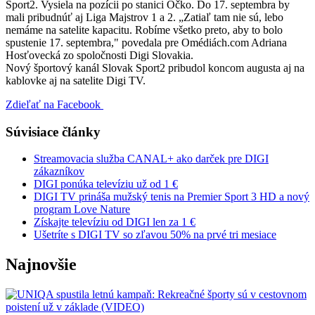
Sport2. Vysiela na pozícii po stanici Očko. Do 17. septembra by
mali pribudnúť aj Liga Majstrov 1 a 2. „Zatiaľ tam nie sú, lebo
nemáme na satelite kapacitu. Robíme všetko preto, aby to bolo
spustenie 17. septembra," povedala pre Omédiách.com Adriana
Hosťovecká zo spoločnosti Digi Slovakia.
Nový športový kanál Slovak Sport2 pribudol koncom augusta aj na
kablovke aj na satelite Digi TV.
Zdieľať na Facebook
Súvisiace články
Streamovacia služba CANAL+ ako darček pre DIGI
zákazníkov
DIGI ponúka televíziu už od 1 €
DIGI TV prináša mužský tenis na Premier Sport 3 HD a nový
program Love Nature
Získajte televíziu od DIGI len za 1 €
Ušetríte s DIGI TV so zľavou 50% na prvé tri mesiace
Najnovšie