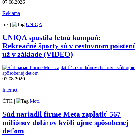
07.08.2026
|
Reklama
|
mk
|
UNIQA
UNIQA spustila letnú kampaň:
Rekreačné športy sú v cestovnom poistení
už v základe (VIDEO)
07.08.2026
|
Internet
|
ČTK
|
Meta
Súd nariadil firme Meta zaplatiť 567
miliónov dolárov kvôli ujme spôsobenej
deťom