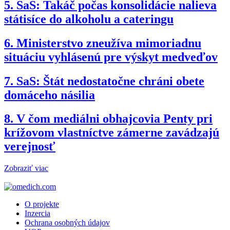
5.
SaS: Takáč počas konsolidácie nalieva
státisíce do alkoholu a cateringu
6.
Ministerstvo zneužíva mimoriadnu
situáciu vyhlásenú pre výskyt medveďov
7.
SaS: Štát nedostatočne chráni obete
domáceho násilia
8.
V čom mediálni obhajcovia Penty pri
krížovom vlastníctve zámerne zavádzajú
verejnosť
Zobraziť viac
O projekte
Inzercia
Ochrana osobných údajov