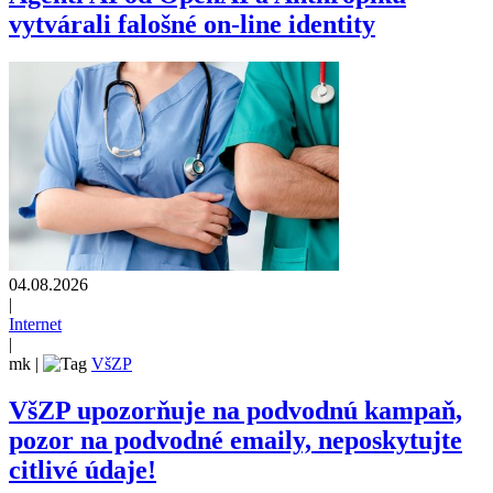
vytvárali falošné on-line identity
04.08.2026
|
Internet
|
mk
|
VšZP
VšZP upozorňuje na podvodnú kampaň,
pozor na podvodné emaily, neposkytujte
citlivé údaje!