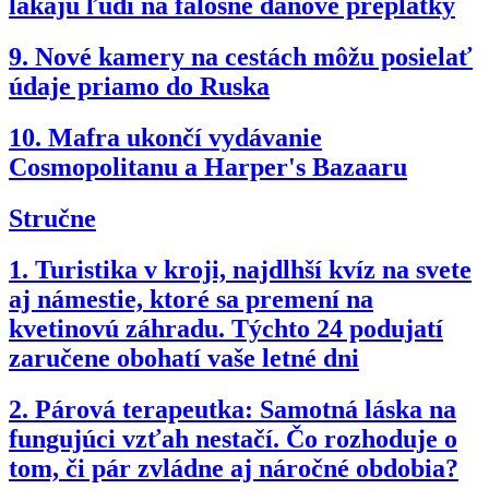
lákajú ľudí na falošné daňové preplatky
9.
Nové kamery na cestách môžu posielať
údaje priamo do Ruska
10.
Mafra ukončí vydávanie
Cosmopolitanu a Harper's Bazaaru
Stručne
1.
Turistika v kroji, najdlhší kvíz na svete
aj námestie, ktoré sa premení na
kvetinovú záhradu. Týchto 24 podujatí
zaručene obohatí vaše letné dni
2.
Párová terapeutka: Samotná láska na
fungujúci vzťah nestačí. Čo rozhoduje o
tom, či pár zvládne aj náročné obdobia?