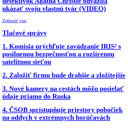
detektívok Agatha Christie odvážila
ukázať svoju vlastnú tvár (VIDEO)
Zobraziť viac
Tlačové správy
1.
Komisia urýchľuje zavádzanie IRIS² s
posilnenou bezpečnosťou a rozšírenou
satelitnou sieťou
2.
Založiť firmu bude drahšie a zložitejšie
3.
Nové kamery na cestách môžu posielať
údaje priamo do Ruska
4.
ČSOB sprístupňuje priestory pobočiek
na oddych v extrémnych horúčavách