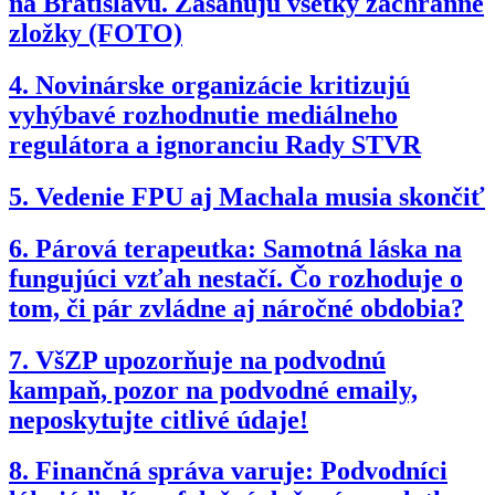
na Bratislavu. Zasahujú všetky záchranné
zložky (FOTO)
4.
Novinárske organizácie kritizujú
vyhýbavé rozhodnutie mediálneho
regulátora a ignoranciu Rady STVR
5.
Vedenie FPU aj Machala musia skončiť
6.
Párová terapeutka: Samotná láska na
fungujúci vzťah nestačí. Čo rozhoduje o
tom, či pár zvládne aj náročné obdobia?
7.
VšZP upozorňuje na podvodnú
kampaň, pozor na podvodné emaily,
neposkytujte citlivé údaje!
8.
Finančná správa varuje: Podvodníci