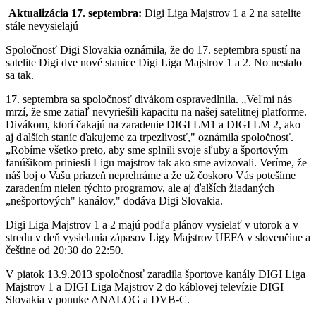
Aktualizácia 17. septembra:
Digi Liga Majstrov 1 a 2 na satelite
stále nevysielajú
Spoločnosť Digi Slovakia oznámila, že do 17. septembra spustí na
satelite Digi dve nové stanice Digi Liga Majstrov 1 a 2. No nestalo
sa tak.
17. septembra sa spoločnosť divákom ospravedlnila. „Veľmi nás
mrzí, že sme zatiaľ nevyriešili kapacitu na našej satelitnej platforme.
Divákom, ktorí čakajú na zaradenie DIGI LM1 a DIGI LM 2, ako
aj ďalších staníc ďakujeme za trpezlivosť," oznámila spoločnosť.
„Robíme všetko preto, aby sme splnili svoje sľuby a športovým
fanúšikom priniesli Ligu majstrov tak ako sme avizovali. Veríme, že
náš boj o Vašu priazeň neprehráme a že už čoskoro Vás potešíme
zaradením nielen týchto programov, ale aj ďalších žiadaných
„nešportových" kanálov," dodáva Digi Slovakia.
Digi Liga Majstrov 1 a 2 majú podľa plánov vysielať v utorok a v
stredu v deň vysielania zápasov Ligy Majstrov UEFA v slovenčine a
češtine od 20:30 do 22:50.
V piatok 13.9.2013 spoločnosť zaradila športove kanály DIGI Liga
Majstrov 1 a DIGI Liga Majstrov 2 do káblovej televízie DIGI
Slovakia v ponuke ANALOG a DVB-C.