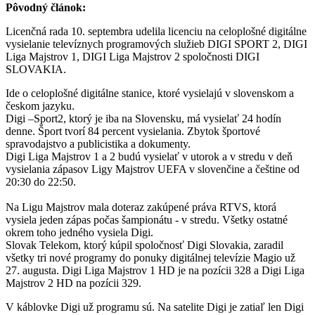
Pôvodný článok:
Licenčná rada 10. septembra udelila licenciu na celoplošné digitálne
vysielanie televíznych programových služieb DIGI SPORT 2, DIGI
Liga Majstrov 1, DIGI Liga Majstrov 2 spoločnosti DIGI
SLOVAKIA.
Ide o celoplošné digitálne stanice, ktoré vysielajú v slovenskom a
českom jazyku.
Digi –Sport2, ktorý je iba na Slovensku, má vysielať 24 hodín
denne. Šport tvorí 84 percent vysielania. Zbytok športové
spravodajstvo a publicistika a dokumenty.
Digi Liga Majstrov 1 a 2 budú vysielať v utorok a v stredu v deň
vysielania zápasov Ligy Majstrov UEFA v slovenčine a češtine od
20:30 do 22:50.
Na Ligu Majstrov mala doteraz zakúpené práva RTVS, ktorá
vysiela jeden zápas počas šampionátu - v stredu. Všetky ostatné
okrem toho jedného vysiela Digi.
Slovak Telekom, ktorý kúpil spoločnosť Digi Slovakia, zaradil
všetky tri nové programy do ponuky digitálnej televízie Magio už
27. augusta. Digi Liga Majstrov 1 HD je na pozícii 328 a Digi Liga
Majstrov 2 HD na pozícii 329.
V káblovke Digi už programu sú. Na satelite Digi je zatiaľ len Digi