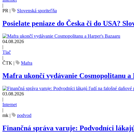
|
PR
|
Slovenská sporiteľňa
Posielate peniaze do Česka či do USA? Slov
04.08.2026
|
Tlač
|
ČTK
|
Mafra
Mafra ukončí vydávanie Cosmopolitanu a
03.08.2026
|
Internet
|
mk
|
podvod
Finančná správa varuje: Podvodníci lákajú