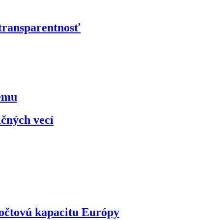
 transparentnosť
kému
ičných vecí
ýpočtovú kapacitu Európy