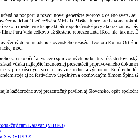
 určená na podporu a rozvoj novej generácie tvorcov z celého sveta. Jej
lovečerný debut Obeť režiséra Michala Blaška, ktorý pred dvoma rokmi 
 českom meste tematizuje aktuálne spoločenské javy ako rasizmus, násili
filme Pura Vida celkovo už šiesteho reprezentanta (Keď nie, tak nie, 
celovečerný debut mladého slovenského režiséra Teodora Kuhna Ostrým
tickej moci.
ého sa uskutoční aj viacero sprievodných podujatí za účasti slovensk
získal vďaka najlepšie hodnotenej prezentácii pripravovaného dokumen
east pre skúsených scenáristov zo strednej a východnej Európy budú 
andem stoja aj za festivalovo úspešným a oceňovaným filmom Špina (
ajín každoročne svoj prezentačný pavilón aj Slovensko, opäť spoločn
oprodukčný film Karavan (VIDEO)
)
íta XV. (VIDEO)