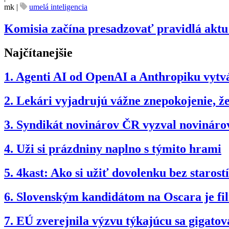
mk
|
umelá inteligencia
Komisia začína presadzovať pravidlá aktu 
Najčítanejšie
1.
Agenti AI od OpenAI a Anthropiku vytvár
2.
Lekári vyjadrujú vážne znepokojenie, 
3.
Syndikát novinárov ČR vyzval novinárov
4.
Uži si prázdniny naplno s týmito hrami
5.
4kast: Ako si užiť dovolenku bez starostí
6.
Slovenským kandidátom na Oscara je f
7.
EÚ zverejnila výzvu týkajúcu sa gigatov