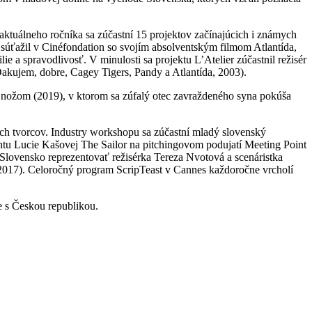
 aktuálneho ročníka sa zúčastní 15 projektov začínajúcich i známych
súťažil v Cinéfondation so svojím absolventským filmom Atlantída,
e a spravodlivosť. V minulosti sa projektu L’Atelier zúčastnil režisér
Ďakujem, dobre, Cagey Tigers, Pandy a Atlantída, 2003).
 nožom (2019), v ktorom sa zúfalý otec zavraždeného syna pokúša
ých tvorcov. Industry workshopu sa zúčastní mladý slovenský
tu Lucie Kašovej The Sailor na pitchingovom podujatí Meeting Point
Slovensko reprezentovať režisérka Tereza Nvotová a scenáristka
2017). Celoročný program ScripTeast v Cannes každoročne vrcholí
e s Českou republikou.