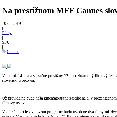
Na prestížnom MFF Cannes slov
10.05.2019
|
Filmy
|
SFÚ
|
Cannes
V utorok 14. mája sa začne prestížny 72. medzinárodný filmový festi
slovenskí tvorcovia.
Už pravidelne bude naša kinematografia zastúpená aj v prezentačno
filmový ústav.
V oficiálnom festivalovom programe budú uvedené dva filmy mladých 
režiséra Martina Gondu Pura Vida (2018), nakrútený v rusínskom dial