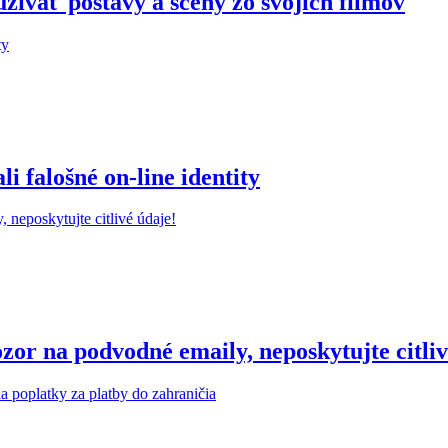
žívať postavy a scény zo svojich filmov
 falošné on-line identity
r na podvodné emaily, neposkytujte citliv