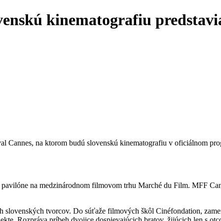
enskú kinematografiu predstavia
val Cannes, na ktorom budú slovenskú kinematografiu v oficiálnom pro
m pavilóne na medzinárodnom filmovom trhu Marché du Film. MFF Canne
slovenských tvorcov. Do súťaže filmových škôl Cinéfondation, zamera
ekte. Rozpráva príbeh dvojice dospievajúcich bratov, žijúcich len s o