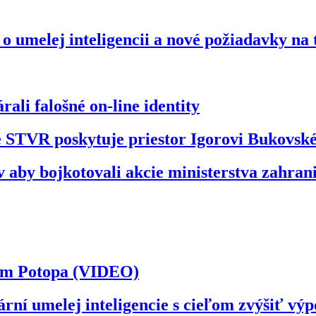
o umelej inteligencii a nové požiadavky na
ali falošné on-line identity
že STVR poskytuje priestor Igorovi Bukovs
 aby bojkotovali akcie ministerstva zahran
ilm Potopa (VIDEO)
ární umelej inteligencie s cieľom zvýšiť v