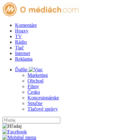
Komentáre
Hoaxy
TV
Rádio
Tlač
Internet
Reklama
Ďalšie
Marketing
Obchod
Filmy
Česko
Koncesionárske
Stručne
Tlačové správy