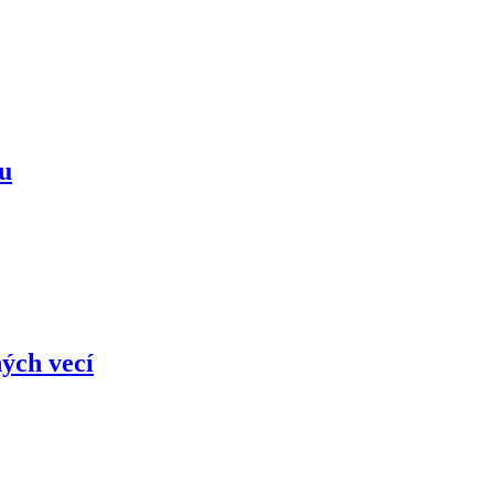
mu
ých vecí