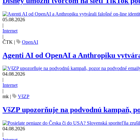
Disney umožní tvorcom na sieti TikTok pou
05.08.2026
|
Internet
|
ČTK
|
OpenAI
Agenti AI od OpenAI a Anthropiku vytvárali
04.08.2026
|
Internet
|
mk
|
VšZP
VšZP upozorňuje na podvodnú kampaň, pozo
04.08.2026
|
Internet