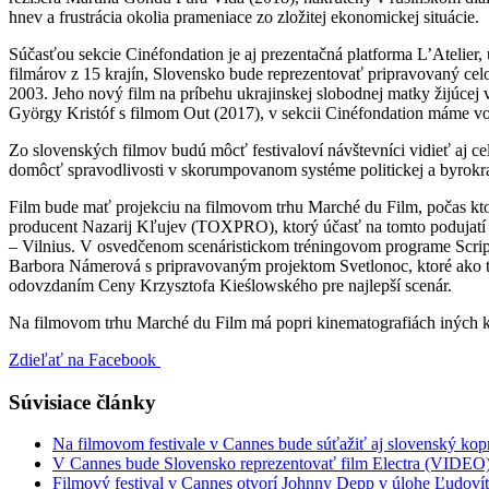
hnev a frustrácia okolia prameniace zo zložitej ekonomickej situácie.
Súčasťou sekcie Cinéfondation je aj prezentačná platforma L’Atelier,
filmárov z 15 krajín, Slovensko bude reprezentovať pripravovaný ce
2003. Jeho nový film na príbehu ukrajinskej slobodnej matky žijúcej v
György Kristóf s filmom Out (2017), v sekcii Cinéfondation máme vo 
Zo slovenských filmov budú môcť festivaloví návštevníci vidieť aj 
domôcť spravodlivosti v skorumpovanom systéme politickej a byrokra
Film bude mať projekciu na filmovom trhu Marché du Film, počas ktor
producent Nazarij Kľujev (TOXPRO), ktorý účasť na tomto podujatí 
– Vilnius. V osvedčenom scenáristickom tréningovom programe ScripT
Barbora Námerová s pripravovaným projektom Svetlonoc, ktoré ako t
odovzdaním Ceny Krzysztofa Kieślowského pre najlepší scenár.
Na filmovom trhu Marché du Film má popri kinematografiách iných kr
Zdieľať na Facebook
Súvisiace články
Na filmovom festivale v Cannes bude súťažiť aj slovenský k
V Cannes bude Slovensko reprezentovať film Electra (VIDEO
Filmový festival v Cannes otvorí Johnny Depp v úlohe Ľudov