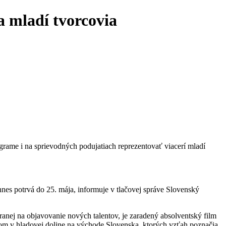
 mladí tvorcovia
grame i na sprievodných podujatiach reprezentovať viacerí mladí
s potrvá do 25. mája, informuje v tlačovej správe Slovenský
nej na objavovanie nových talentov, je zaradený absolventský film
tcom v hladovej doline na východe Slovenska, ktorých vzťah poznačia